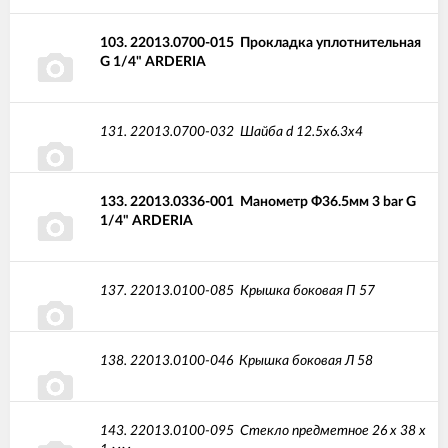
103.
22013.0700-015
Прокладка уплотнительная
G 1/4" ARDERIA
131.
22013.0700-032
Шайба d 12.5х6.3х4
133.
22013.0336-001
Манометр Ф36.5мм 3 bar G
1/4" ARDERIA
137.
22013.0100-085
Крышка боковая П 57
138.
22013.0100-046
Крышка боковая Л 58
143.
22013.0100-095
Стекло предметное 26 х 38 х