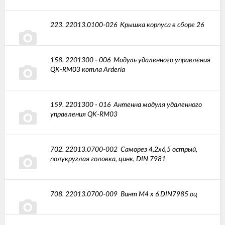
223.
22013.0100-026
Крышка корпуса в сборе 26
158.
2201300 - 006
Модуль удаленного управления
QK-RM03 котла Arderia
159.
2201300 - 016
Антенна модуля удаленного
управления QK-RM03
702.
22013.0700-002
Саморез 4,2х6,5 острый,
полукруглая головка, цинк, DIN 7981
708.
22013.0700-009
Винт М4 х 6 DIN7985 оц