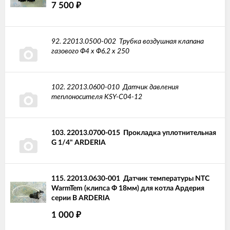
7 500
₽
92.
22013.0500-002
Трубка воздушная клапана
газового Ф4 х Ф6.2 х 250
102.
22013.0600-010
Датчик давления
теплоносителя KSY-C04-12
103.
22013.0700-015
Прокладка уплотнительная
G 1/4" ARDERIA
115.
22013.0630-001
Датчик температуры NTC
WarmTem (клипса Ф 18мм) для котла Ардерия
серии В ARDERIA
1 000
₽