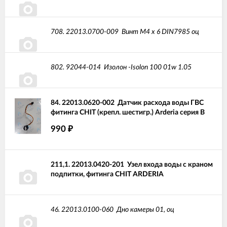
708.
22013.0700-009
Винт М4 х 6 DIN7985 оц
802.
92044-014
Изолон -Isolon 100 01w 1.05
84.
22013.0620-002
Датчик расхода воды ГВС
фитинга CHIT (крепл. шестигр.) Arderia серия В
990
₽
211,1.
22013.0420-201
Узел входа воды с краном
подпитки, фитинга CHIT ARDERIA
46.
22013.0100-060
Дно камеры 01, оц