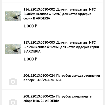
116.
22013.0630-002
Датчик температуры NTC
BOuTem (клипса Ф 12мм) для котла Ардерия
серии В ARDERIA
1 000
₽
117.
22013.0630-003
Датчик температуры NTC
BInTem (клипса Ф 12мм) для котла Ардерия серии
В ARDERIA
1 000
₽
206.
22013.0300-024
Патрубок выхода отопления
в сборе B18/24 ARDERIA
208.
22013.0300-026
Патрубок входа воды в
сборе B18/24 ARDERIA