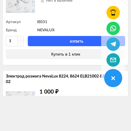
Нет в наличии
Артикул
IE031
Бренд
NEVALUX
КУПИТЬ
Купить в 1 клик
Электрод розжига NevaLux 8224, 8624 ELB21002 8223-00.62-
02
1 000
₽
Санкт-Петербург:
>5 шт
Новосибирск:
1 шт
Барнаул:
1 шт
Артикул
IE032