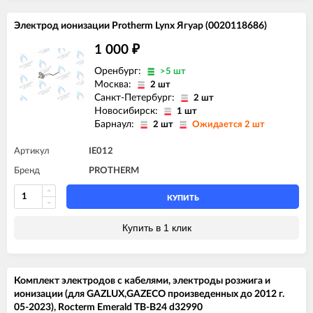
Электрод ионизации Protherm Lynx Ягуар (0020118686)
1 000
₽
Оренбург:
>5 шт
Москва:
2 шт
Санкт-Петербург:
2 шт
Новосибирск:
1 шт
Барнаул:
2 шт
Ожидается 2 шт
Артикул
IE012
Бренд
PROTHERM
КУПИТЬ
Купить в 1 клик
Комплект электродов с кабелями, электроды розжига и
ионизации (для GAZLUX,GAZECO произведенных до 2012 г.
05-2023), Rocterm Emerald TB-B24 d32990