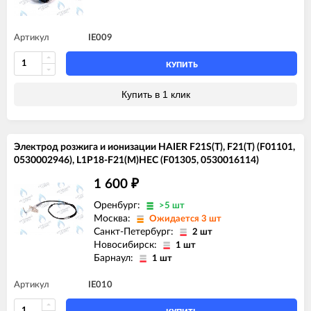
Артикул
IE009
КУПИТЬ
Купить в 1 клик
Электрод розжига и ионизации HAIER F21S(T), F21(T) (F01101,
0530002946), L1P18-F21(M)HEC (F01305, 0530016114)
1 600
₽
Оренбург:
>5 шт
Москва:
Ожидается 3 шт
Санкт-Петербург:
2 шт
Новосибирск:
1 шт
Барнаул:
1 шт
Артикул
IE010