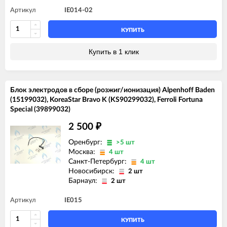
Артикул
IE014-02
КУПИТЬ
Купить в 1 клик
Блок электродов в сборе (розжиг/ионизация) Alpenhoff Baden
(15199032), KoreaStar Bravo K (KS90299032), Ferroli Fortuna
Special (39899032)
2 500
₽
Оренбург:
>5 шт
Москва:
4 шт
Санкт-Петербург:
4 шт
Новосибирск:
2 шт
Барнаул:
2 шт
Артикул
IE015
КУПИТЬ