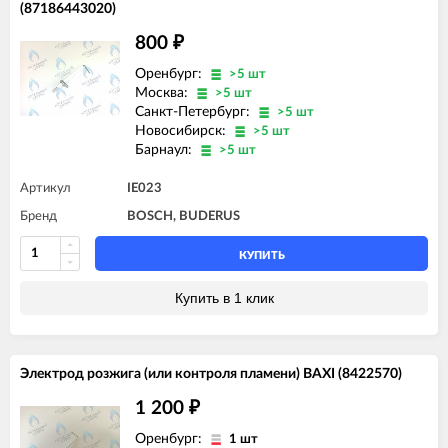
(87186443020)
800
₽
Оренбург:
>5 шт
Москва:
>5 шт
Санкт-Петербург:
>5 шт
Новосибирск:
>5 шт
Барнаул:
>5 шт
Артикул
IE023
Бренд
BOSCH, BUDERUS
КУПИТЬ
Купить в 1 клик
Электрод розжига (или контроля пламени) BAXI (8422570)
1 200
₽
Оренбург:
1 шт