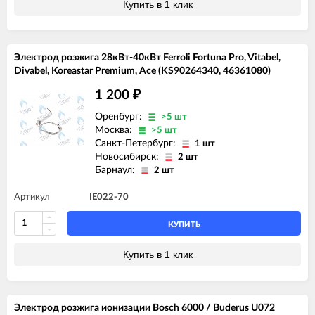
Купить в 1 клик
Электрод розжига 28кВт-40кВт Ferroli Fortuna Pro, Vitabel,
Divabel, Koreastar Premium, Ace (KS90264340, 46361080)
1 200
₽
Оренбург:
>5 шт
Москва:
>5 шт
Санкт-Петербург:
1 шт
Новосибирск:
2 шт
Барнаул:
2 шт
Артикул
IE022-70
КУПИТЬ
Купить в 1 клик
Электрод розжига ионизации Bosch 6000 / Buderus U072