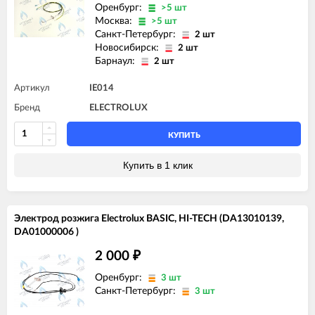
Оренбург:
>5 шт
Москва:
>5 шт
Санкт-Петербург:
2 шт
Новосибирск:
2 шт
Барнаул:
2 шт
Артикул
IE014
Бренд
ELECTROLUX
КУПИТЬ
Купить в 1 клик
Электрод розжига Electrolux BASIC, HI-TECH (DA13010139,
DA01000006 )
2 000
₽
Оренбург:
3 шт
Санкт-Петербург:
3 шт