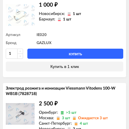
1 000
₽
Новосибирск:
1 шт
Барнаул:
1 шт
Артикул
IE020
Бренд
GAZLUX
КУПИТЬ
Купить в 1 клик
Электрод розжига и ионизации Viessmann Vitodens 100-W
WB1B (7828718)
2 500
₽
Оренбург:
>5 шт
Москва:
3 шт
Ожидается 3 шт
Санкт-Петербург:
4 шт
Новосибирск: