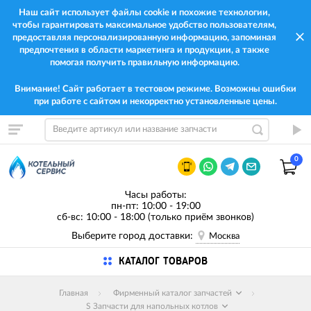
Наш сайт использует файлы cookie и похожие технологии,
чтобы гарантировать максимальное удобство пользователям,
предоставляя персонализированную информацию, запоминая
предпочтения в области маркетинга и продукции, а также
помогая получить правильную информацию.
Внимание! Сайт работает в тестовом режиме. Возможны ошибки
при работе с сайтом и некорректно установленные цены.
0
Часы работы:
пн-пт: 10:00 - 19:00
сб-вс: 10:00 - 18:00 (только приём звонков)
Выберите город доставки:
Москва
КАТАЛОГ ТОВАРОВ
Главная
Фирменный каталог запчастей
S Запчасти для напольных котлов