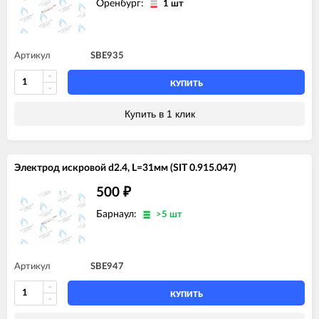
Оренбург:
1 шт
Артикул
SBE935
КУПИТЬ
Купить в 1 клик
Электрод искровой d2.4, L=31мм (SIT 0.915.047)
500
₽
Барнаул:
>5 шт
Артикул
SBE947
КУПИТЬ