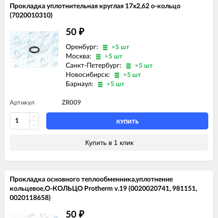
Прокладка уплотнительная круглая 17x2,62 о-кольцо
(7020010310)
50
₽
Оренбург:
>5 шт
Москва:
>5 шт
Санкт-Петербург:
>5 шт
Новосибирск:
>5 шт
Барнаул:
>5 шт
Артикул
ZR009
КУПИТЬ
Купить в 1 клик
Прокладка основного теплообменника,уплотнение
кольцевое,О-КОЛЬЦО Protherm v.19 (0020020741, 981151,
0020118658)
50
₽