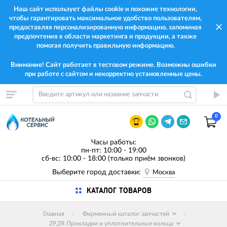
Наш сайт использует файлы cookie и похожие технологии,
чтобы гарантировать максимальное удобство пользователям,
предоставляя персонализированную информацию, запоминая
предпочтения в области маркетинга и продукции, а также
помогая получить правильную информацию.
Внимание! Сайт работает в тестовом режиме. Возможны ошибки
при работе с сайтом и некорректно установленные цены.
0
Часы работы:
пн-пт: 10:00 - 19:00
сб-вс: 10:00 - 18:00 (только приём звонков)
Выберите город доставки:
Москва
КАТАЛОГ ТОВАРОВ
Главная
Фирменный каталог запчастей
ZP,ZR Прокладки и уплотнительные кольца