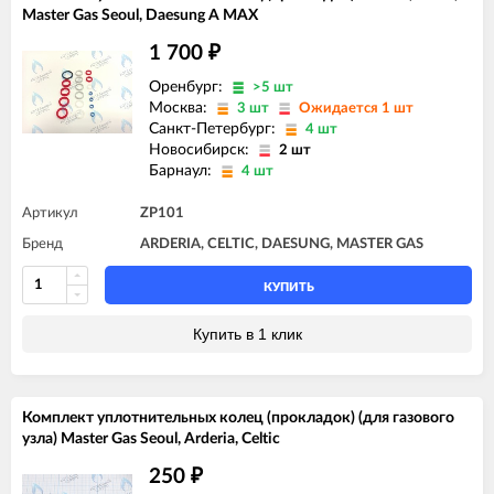
Master Gas Seoul, Daesung A MAX
1 700
₽
Оренбург:
>5 шт
Москва:
3 шт
Ожидается 1 шт
Санкт-Петербург:
4 шт
Новосибирск:
2 шт
Барнаул:
4 шт
Артикул
ZP101
Бренд
ARDERIA, CELTIC, DAESUNG, MASTER GAS
КУПИТЬ
Купить в 1 клик
Комплект уплотнительных колец (прокладок) (для газового
узла) Master Gas Seoul, Arderia, Celtic
250
₽