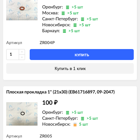
Оренбург:
>5 шт
Москва:
>5 шт
Санкт-Петербург:
>5 шт
Новосибирск:
>5 шт
Барнаул:
>5 шт
Артикул
ZR004P
КУПИТЬ
Купить в 1 клик
Плоская прокладка 1" (21x30) (EB61716897, 09-2047)
100
₽
Оренбург:
>5 шт
Санкт-Петербург:
>5 шт
Новосибирск:
5 шт
Артикул
ZR005