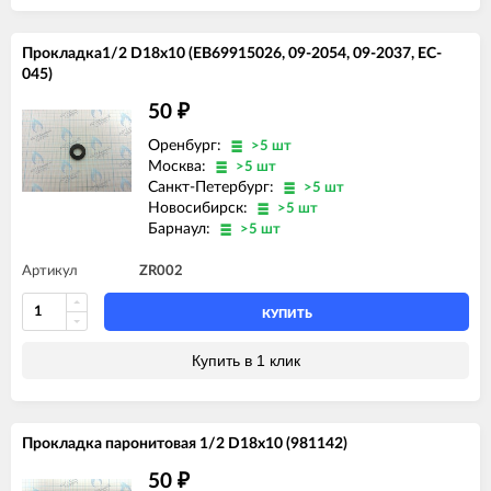
Прокладка1/2 D18x10 (EB69915026, 09-2054, 09-2037, EC-
045)
50
₽
Оренбург:
>5 шт
Москва:
>5 шт
Санкт-Петербург:
>5 шт
Новосибирск:
>5 шт
Барнаул:
>5 шт
Артикул
ZR002
КУПИТЬ
Купить в 1 клик
Прокладка паронитовая 1/2 D18x10 (981142)
50
₽