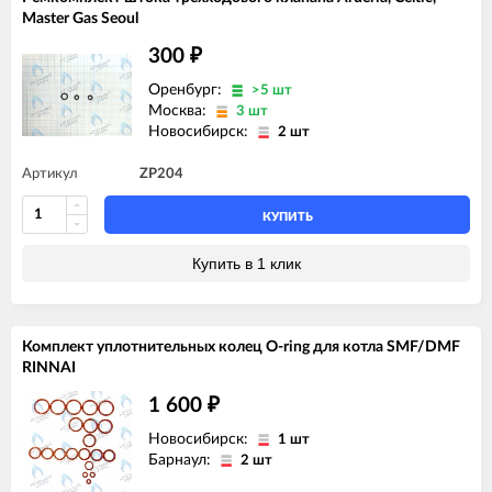
Master Gas Seoul
300
₽
Оренбург:
>5 шт
Москва:
3 шт
Новосибирск:
2 шт
Артикул
ZP204
КУПИТЬ
Купить в 1 клик
Комплект уплотнительных колец O-ring для котла SMF/DMF
RINNAI
1 600
₽
Новосибирск:
1 шт
Барнаул:
2 шт