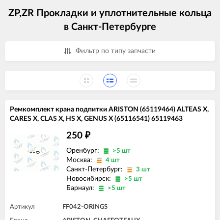
ZP,ZR Прокладки и уплотнительные кольца
в Санкт-Петербурге
Фильтр по типу запчасти
Ремкомплект крана подпитки ARISTON (65119464) ALTEAS X,
CARES X, CLAS X, HS X, GENUS X (65116541) 65119463
250
₽
Оренбург:
>5 шт
Москва:
4 шт
Санкт-Петербург:
3 шт
Новосибирск:
>5 шт
Барнаул:
>5 шт
Артикул
FF042-ORINGS