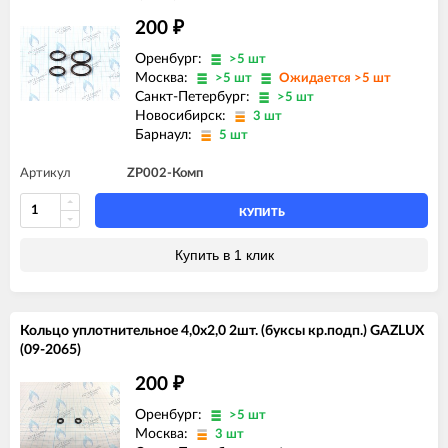
200
₽
Оренбург:
>5 шт
Москва:
>5 шт
Ожидается >5 шт
Санкт-Петербург:
>5 шт
Новосибирск:
3 шт
Барнаул:
5 шт
Артикул
ZP002-Комп
КУПИТЬ
Купить в 1 клик
Кольцо уплотнительное 4,0x2,0 2шт. (буксы кр.подп.) GAZLUX
(09-2065)
200
₽
Оренбург:
>5 шт
Москва:
3 шт