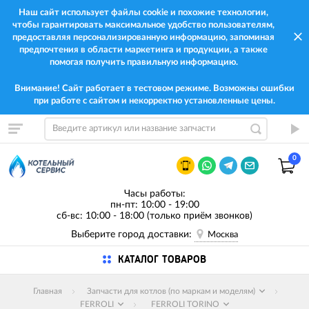
Наш сайт использует файлы cookie и похожие технологии,
чтобы гарантировать максимальное удобство пользователям,
предоставляя персонализированную информацию, запоминая
предпочтения в области маркетинга и продукции, а также
помогая получить правильную информацию.
Внимание! Сайт работает в тестовом режиме. Возможны ошибки
при работе с сайтом и некорректно установленные цены.
0
Часы работы:
пн-пт: 10:00 - 19:00
сб-вс: 10:00 - 18:00 (только приём звонков)
Выберите город доставки:
Москва
КАТАЛОГ ТОВАРОВ
Главная
Запчасти для котлов (по маркам и моделям)
FERROLI
FERROLI TORINO