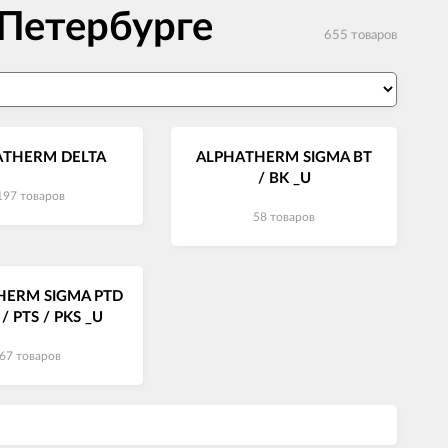
Петербурге
655 товаров
ATHERM DELTA
ALPHATHERM SIGMA BT
/ BK _U
197 товаров
58 товаров
HERM SIGMA PTD
 / PTS / PKS _U
67 товаров