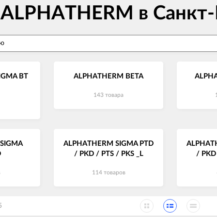
в ALPHATHERM в Санкт-
IGMA BT
ALPHATHERM BETA
ALPH
143 товара
SIGMA
ALPHATHERM SIGMA PTD
ALPHAT
D
/ PKD / PTS / PKS _L
/ PKD
в
114 товаров
5