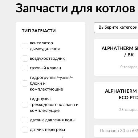
Запчасти для котло
ТИП ЗАПЧАСТИ
вентилятор
ALPHATHERM S
дымоудаления
/ BK
воздухоотводчик
0 товаров
газовый клапан
гидрогруппы/-узлы/-
блоки и
комплектующие
ALPHATHERM 
ECO PT
гидроузел
трехходового клапана и
28 товаро
комплектущие
датчик давления воды
датчик перегрева
Показано 30 из 65