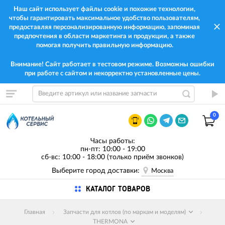
Наш сайт использует файлы cookie и похожие технологии,
чтобы гарантировать максимальное удобство пользователям,
предоставляя персонализированную информацию, запоминая
предпочтения в области маркетинга и продукции, а также
помогая получить правильную информацию.
Внимание! Сайт работает в тестовом режиме. Возможны ошибки
при работе с сайтом и некорректно установленные цены.
0
Часы работы:
пн-пт: 10:00 - 19:00
сб-вс: 10:00 - 18:00 (только приём звонков)
Выберите город доставки:
Москва
КАТАЛОГ ТОВАРОВ
Главная
Запчасти для котлов (по маркам и моделям)
THERMONA