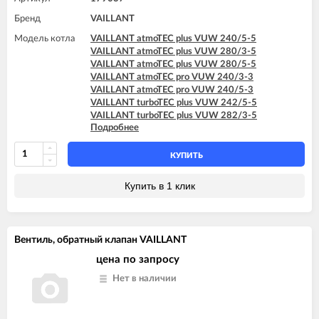
Бренд
VAILLANT
Модель котла
VAILLANT atmoTEC plus VUW 240/5-5
VAILLANT atmoTEC plus VUW 280/3-5
VAILLANT atmoTEC plus VUW 280/5-5
VAILLANT atmoTEC pro VUW 240/3-3
VAILLANT atmoTEC pro VUW 240/5-3
VAILLANT turboTEC plus VUW 242/5-5
VAILLANT turboTEC plus VUW 282/3-5
Подробнее
VAILLANT turboTEC plus VUW 282/5-5
VAILLANT turboTEC plus VUW 322/3-5
VAILLANT turboTEC plus VUW 362/3-5
КУПИТЬ
VAILLANT turboTEC pro VUW 242/3-3
VAILLANT turboTEC pro VUW 242/5-3
Купить в 1 клик
Вентиль, обратный клапан VAILLANT
цена по запросу
Нет в наличии