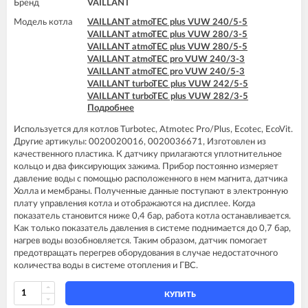
Бренд
VAILLANT
Модель котла
VAILLANT atmoTEC plus VUW 240/5-5
VAILLANT atmoTEC plus VUW 280/3-5
VAILLANT atmoTEC plus VUW 280/5-5
VAILLANT atmoTEC pro VUW 240/3-3
VAILLANT atmoTEC pro VUW 240/5-3
VAILLANT turboTEC plus VUW 242/5-5
VAILLANT turboTEC plus VUW 282/3-5
Подробнее
VAILLANT turboTEC plus VUW 282/5-5
VAILLANT turboTEC plus VUW 322/3-5
Используется для котлов Turbotec, Atmotec Pro/Plus, Ecotec, EcoVit.
VAILLANT turboTEC plus VUW 362/3-5
Другие артикулы: 0020020016, 0020036671, Изготовлен из
VAILLANT turboTEC pro VUW 242/3-3
качественного пластика. К датчику прилагаются уплотнительное
VAILLANT turboTEC pro VUW 242/5-3
кольцо и два фиксирующих зажима. Прибор постоянно измеряет
давление воды с помощью расположенного в нем магнита, датчика
Холла и мембраны. Полученные данные поступают в электронную
плату управления котла и отображаются на дисплее. Когда
показатель становится ниже 0,4 бар, работа котла останавливается.
Как только показатель давления в системе поднимается до 0,7 бар,
нагрев воды возобновляется. Таким образом, датчик помогает
предотвращать перегрев оборудования в случае недостаточного
количества воды в системе отопления и ГВС.
КУПИТЬ