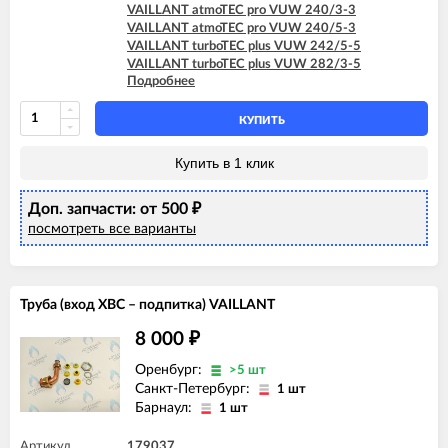
VAILLANT atmoTEC pro VUW 240/3-3
VAILLANT atmoTEC pro VUW 240/5-3
VAILLANT turboTEC plus VUW 242/5-5
VAILLANT turboTEC plus VUW 282/3-5
Подробнее
VAILLANT turboTEC plus VUW 282/5-5
VAILLANT turboTEC plus VUW 322/3-5
VAILLANT turboTEC plus VUW 362/3-5
КУПИТЬ
VAILLANT turboTEC pro VUW 242/3-3
VAILLANT turboTEC pro VUW 242/5-3
Купить в 1 клик
Доп. запчасти: от 500
₽
посмотреть все варианты
Труба (вход ХВС – подпитка) VAILLANT
8 000
₽
Оренбург:
>5 шт
Санкт-Петербург:
1 шт
Барнаул:
1 шт
Артикул
179037