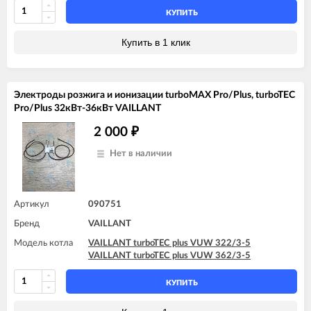
VAILLANT turboTEC plus VUW 362/3-5
КУПИТЬ
VAILLANT turboTEC pro VUW 242/3-3
VAILLANT turboTEC pro VUW 242/5-3
Купить в 1 клик
Электроды розжига и ионизации turboMAX Pro/Plus, turboTEC
Pro/Plus 32кВт-36кВт VAILLANT
2 000
₽
Нет в наличии
Артикул
090751
Бренд
VAILLANT
Модель котла
VAILLANT turboTEC plus VUW 322/3-5
VAILLANT turboTEC plus VUW 362/3-5
КУПИТЬ