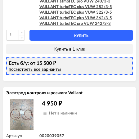
VAILLANT atmoTEC pro VUW 240/3-3
VAILLANT turboTEC plus VUW 282/3-5
VAILLANT turboTEC plus VUW 322/3-5
VAILLANT turboTEC plus VUW 362/3-5
VAILLANT turboTEC pro VUW 242/3-3
КУПИТЬ
Купить в 1 клик
Есть б/у: от 15 500
₽
посмотреть все варианты
Электрод контроля и розжига Vaillant
4 950
₽
Нет в наличии
Артикул
0020039057