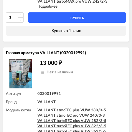
VAILLANT turboMAX pro VUW 242/2-3
Подробнее
VAILLANT turboTEC plus VUW 242/5-5
VAILLANT turboTEC plus VUW 282/3-5
VAILLANT turboTEC plus VUW 282/5-5
КУПИТЬ
VAILLANT turboTEC plus VUW 322/3-5
VAILLANT turboTEC plus VUW 362/3-5
Купить в 1 клик
VAILLANT turboTEC pro VUW 242/3-3
Газовая арматура VAILLANT (0020019991)
13 000
₽
Нет в наличии
Артикул
0020019991
Бренд
VAILLANT
Модель котла
VAILLANT atmoTEC plus VUW 280/3-5
VAILLANT atmoTEC pro VUW 240/3-3
VAILLANT turboTEC plus VUW 282/3-5
VAILLANT turboTEC plus VUW 322/3-5
VAILLANT turboTEC plus VUW 362/3-5