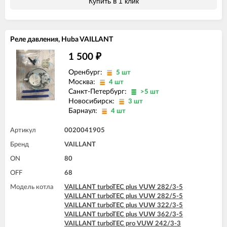
Купить в 1 клик
Реле давления, Huba VAILLANT
1 500
₽
Оренбург:
5 шт
Москва:
4 шт
Санкт-Петербург:
>5 шт
Новосибирск:
3 шт
Барнаул:
4 шт
Артикул
0020041905
Бренд
VAILLANT
ON
80
OFF
68
Модель котла
VAILLANT turboTEC plus VUW 282/3-5
VAILLANT turboTEC plus VUW 282/5-5
VAILLANT turboTEC plus VUW 322/3-5
VAILLANT turboTEC plus VUW 362/3-5
VAILLANT turboTEC pro VUW 242/3-3