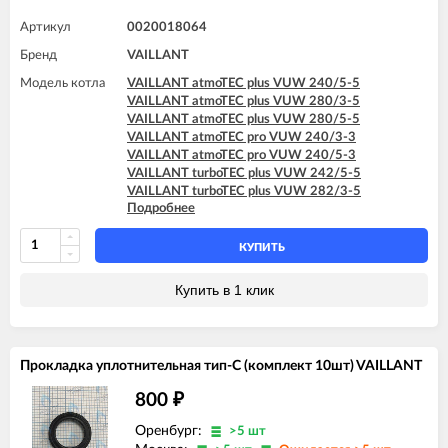
Артикул
0020018064
Бренд
VAILLANT
Модель котла
VAILLANT atmoTEC plus VUW 240/5-5
VAILLANT atmoTEC plus VUW 280/3-5
VAILLANT atmoTEC plus VUW 280/5-5
VAILLANT atmoTEC pro VUW 240/3-3
VAILLANT atmoTEC pro VUW 240/5-3
VAILLANT turboTEC plus VUW 242/5-5
VAILLANT turboTEC plus VUW 282/3-5
Подробнее
VAILLANT turboTEC plus VUW 282/5-5
VAILLANT turboTEC plus VUW 322/3-5
VAILLANT turboTEC plus VUW 362/3-5
КУПИТЬ
VAILLANT turboTEC pro VUW 242/3-3
VAILLANT turboTEC pro VUW 242/5-3
Купить в 1 клик
Прокладка уплотнительная тип-C (комплект 10шт) VAILLANT
800
₽
Оренбург:
>5 шт