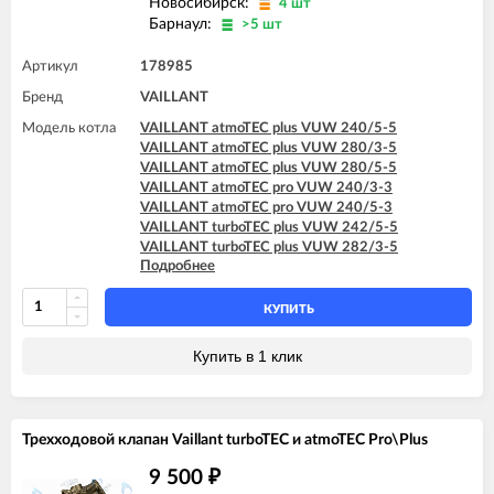
Новосибирск:
4 шт
Барнаул:
>5 шт
Артикул
178985
Бренд
VAILLANT
Модель котла
VAILLANT atmoTEC plus VUW 240/5-5
VAILLANT atmoTEC plus VUW 280/3-5
VAILLANT atmoTEC plus VUW 280/5-5
VAILLANT atmoTEC pro VUW 240/3-3
VAILLANT atmoTEC pro VUW 240/5-3
VAILLANT turboTEC plus VUW 242/5-5
VAILLANT turboTEC plus VUW 282/3-5
Подробнее
VAILLANT turboTEC plus VUW 282/5-5
VAILLANT turboTEC plus VUW 322/3-5
VAILLANT turboTEC plus VUW 362/3-5
КУПИТЬ
VAILLANT turboTEC pro VUW 242/3-3
VAILLANT turboTEC pro VUW 242/5-3
Купить в 1 клик
Трехходовой клапан Vaillant turboTEC и atmoTEC Pro\Plus
9 500
₽