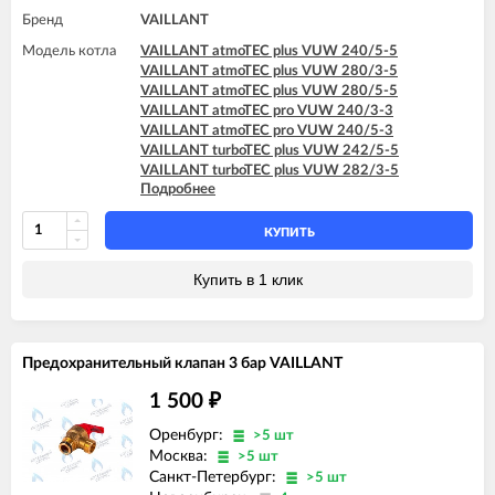
Бренд
VAILLANT
Модель котла
VAILLANT atmoTEC plus VUW 240/5-5
VAILLANT atmoTEC plus VUW 280/3-5
VAILLANT atmoTEC plus VUW 280/5-5
VAILLANT atmoTEC pro VUW 240/3-3
VAILLANT atmoTEC pro VUW 240/5-3
VAILLANT turboTEC plus VUW 242/5-5
VAILLANT turboTEC plus VUW 282/3-5
Подробнее
VAILLANT turboTEC plus VUW 282/5-5
VAILLANT turboTEC pro VUW 242/3-3
VAILLANT turboTEC pro VUW 242/5-3
КУПИТЬ
Купить в 1 клик
Предохранительный клапан 3 бар VAILLANT
1 500
₽
Оренбург:
>5 шт
Москва:
>5 шт
Санкт-Петербург:
>5 шт