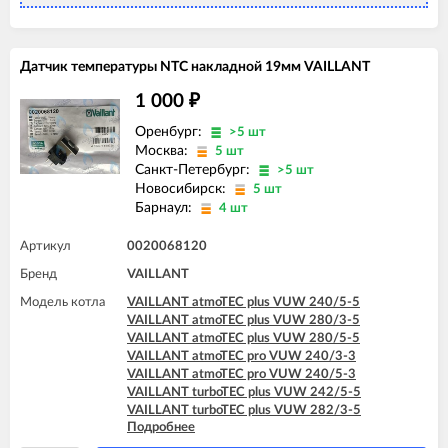
Датчик температуры NTC накладной 19мм VAILLANT
1 000
₽
Оренбург:
>5 шт
Москва:
5 шт
Санкт-Петербург:
>5 шт
Новосибирск:
5 шт
Барнаул:
4 шт
Артикул
0020068120
Бренд
VAILLANT
Модель котла
VAILLANT atmoTEC plus VUW 240/5-5
VAILLANT atmoTEC plus VUW 280/3-5
VAILLANT atmoTEC plus VUW 280/5-5
VAILLANT atmoTEC pro VUW 240/3-3
VAILLANT atmoTEC pro VUW 240/5-3
VAILLANT turboTEC plus VUW 242/5-5
VAILLANT turboTEC plus VUW 282/3-5
Подробнее
VAILLANT turboTEC plus VUW 282/5-5
VAILLANT turboTEC plus VUW 322/3-5