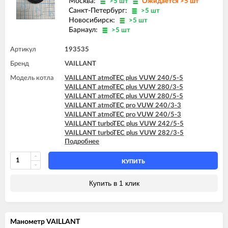
Москва:
>5 шт
Ожидается >5 шт
Санкт-Петербург:
>5 шт
Новосибирск:
>5 шт
Барнаул:
>5 шт
Артикул
193535
Бренд
VAILLANT
Модель котла
VAILLANT atmoTEC plus VUW 240/5-5
VAILLANT atmoTEC plus VUW 280/3-5
VAILLANT atmoTEC plus VUW 280/5-5
VAILLANT atmoTEC pro VUW 240/3-3
VAILLANT atmoTEC pro VUW 240/5-3
VAILLANT turboTEC plus VUW 242/5-5
VAILLANT turboTEC plus VUW 282/3-5
Подробнее
VAILLANT turboTEC plus VUW 282/5-5
VAILLANT turboTEC plus VUW 322/3-5
VAILLANT turboTEC plus VUW 362/3-5
КУПИТЬ
VAILLANT turboTEC pro VUW 242/3-3
VAILLANT turboTEC pro VUW 242/5-3
Купить в 1 клик
Манометр VAILLANT