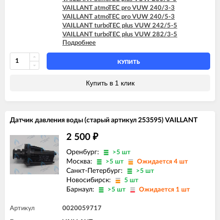
VAILLANT atmoTEC pro VUW 240/3-3
VAILLANT atmoTEC pro VUW 240/5-3
VAILLANT turboTEC plus VUW 242/5-5
VAILLANT turboTEC plus VUW 282/3-5
Подробнее
VAILLANT turboTEC plus VUW 282/5-5
VAILLANT turboTEC plus VUW 322/3-5
VAILLANT turboTEC plus VUW 362/3-5
КУПИТЬ
VAILLANT turboTEC pro VUW 242/3-3
VAILLANT turboTEC pro VUW 242/5-3
Купить в 1 клик
Датчик давления воды (старый артикул 253595) VAILLANT
2 500
₽
Оренбург:
>5 шт
Москва:
>5 шт
Ожидается 4 шт
Санкт-Петербург:
>5 шт
Новосибирск:
5 шт
Барнаул:
>5 шт
Ожидается 1 шт
Артикул
0020059717