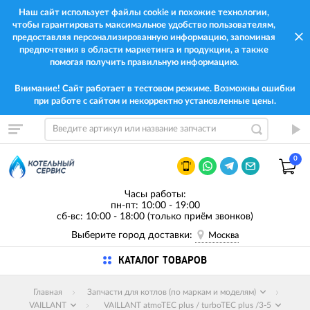
Наш сайт использует файлы cookie и похожие технологии,
чтобы гарантировать максимальное удобство пользователям,
предоставляя персонализированную информацию, запоминая
предпочтения в области маркетинга и продукции, а также
помогая получить правильную информацию.
Внимание! Сайт работает в тестовом режиме. Возможны ошибки
при работе с сайтом и некорректно установленные цены.
0
Часы работы:
пн-пт: 10:00 - 19:00
сб-вс: 10:00 - 18:00 (только приём звонков)
Выберите город доставки:
Москва
КАТАЛОГ ТОВАРОВ
Главная
Запчасти для котлов (по маркам и моделям)
VAILLANT
VAILLANT atmoTEC plus / turboTEC plus /3-5