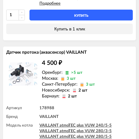
Подробнее
VAILLANT turboTEC plus VUW 282/5-5
VAILLANT turboTEC plus VUW 322/3-5
VAILLANT turboTEC plus VUW 362/3-5
КУПИТЬ
VAILLANT turboTEC pro VUW 242/3-3
VAILLANT turboTEC pro VUW 242/5-3
Купить в 1 клик
Датчик протока (аквасенсор) VAILLANT
4 500
₽
Оренбург:
>5 шт
Москва:
3 шт
Санкт-Петербург:
3 шт
Новосибирск:
2 шт
Барнаул:
2 шт
Артикул
178988
Бренд
VAILLANT
Модель котла
VAILLANT atmoTEC plus VUW 240/5-5
VAILLANT atmoTEC plus VUW 280/3-5
VAILLANT atmoTEC plus VUW 280/5-5