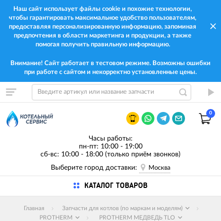
Наш сайт использует файлы cookie и похожие технологии,
чтобы гарантировать максимальное удобство пользователям,
предоставляя персонализированную информацию, запоминая
предпочтения в области маркетинга и продукции, а также
помогая получить правильную информацию.
Внимание! Сайт работает в тестовом режиме. Возможны ошибки
при работе с сайтом и некорректно установленные цены.
0
Часы работы:
пн-пт: 10:00 - 19:00
сб-вс: 10:00 - 18:00 (только приём звонков)
Выберите город доставки:
Москва
КАТАЛОГ ТОВАРОВ
Главная
Запчасти для котлов (по маркам и моделям)
PROTHERM
PROTHERM МЕДВЕДЬ TLO