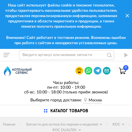
Наш сайт использует файлы cookie и похожие технологии,
чтобы гарантировать максимальное удобство пользователям,
предоставляя персонализированную информацию, запоминая
предпочтения в области маркетинга и продукции, а также
помогая получить правильную информацию.
Внимание! Сайт работает в тестовом режиме. Возможны ошибки
при работе с сайтом и некорректно установленные цены.
0
Часы работы:
пн-пт: 10:00 - 19:00
сб-вс: 10:00 - 18:00 (только приём звонков)
Выберите город доставки:
Москва
КАТАЛОГ ТОВАРОВ
Главная
Запчасти для котлов (по маркам и моделям)
ROC
ROC DUALTEK