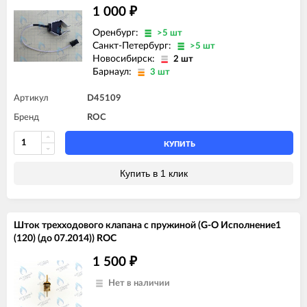
1 000
₽
Оренбург:
>5 шт
Санкт-Петербург:
>5 шт
Новосибирск:
2 шт
Барнаул:
3 шт
Артикул
D45109
Бренд
ROC
КУПИТЬ
Купить в 1 клик
Шток трехходового клапана с пружиной (G-O Исполнение1
(120) (до 07.2014)) ROC
1 500
₽
Нет в наличии