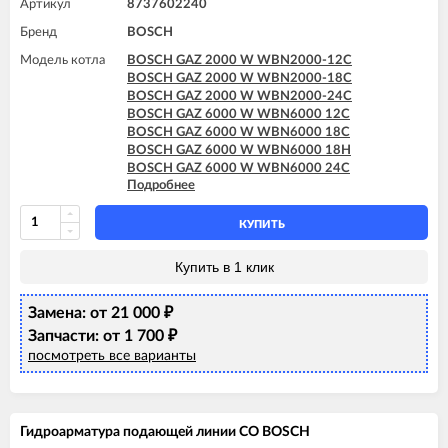
Артикул
8737602240
Бренд
BOSCH
Модель котла
BOSCH GAZ 2000 W WBN2000-12C
BOSCH GAZ 2000 W WBN2000-18C
BOSCH GAZ 2000 W WBN2000-24C
BOSCH GAZ 6000 W WBN6000 12C
BOSCH GAZ 6000 W WBN6000 18C
BOSCH GAZ 6000 W WBN6000 18H
BOSCH GAZ 6000 W WBN6000 24C
Подробнее
BOSCH GAZ 6000 W WBN6000 24H
BOSCH GAZ 6000 W WBN6000 28C
BOSCH GAZ 6000 W WBN6000 28H
КУПИТЬ
BOSCH GAZ 6000 W WBN6000 35C
BOSCH GAZ 6000 W WBN6000 35H
Купить в 1 клик
Замена: от 21 000
₽
Запчасти: от 1 700
₽
посмотреть все варианты
Гидроарматура подающей линии СО BOSCH