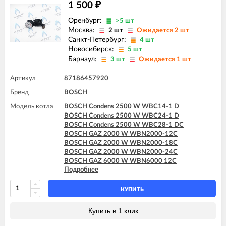
1 500
₽
Оренбург:
>5 шт
Москва:
2 шт
Ожидается 2 шт
Санкт-Петербург:
4 шт
Новосибирск:
5 шт
Барнаул:
3 шт
Ожидается 1 шт
Артикул
87186457920
Бренд
BOSCH
Модель котла
BOSCH Condens 2500 W WBC14-1 D
BOSCH Condens 2500 W WBC24-1 D
BOSCH Condens 2500 W WBC28-1 DC
BOSCH GAZ 2000 W WBN2000-12C
BOSCH GAZ 2000 W WBN2000-18C
BOSCH GAZ 2000 W WBN2000-24C
BOSCH GAZ 6000 W WBN6000 12C
Подробнее
BOSCH GAZ 6000 W WBN6000 18C
BOSCH GAZ 6000 W WBN6000 18H
BOSCH GAZ 6000 W WBN6000 24C
КУПИТЬ
BOSCH GAZ 6000 W WBN6000 24H
BOSCH GAZ 6000 W WBN6000 28C
Купить в 1 клик
BOSCH GAZ 6000 W WBN6000 28H
BOSCH GAZ 6000 W WBN6000 35C