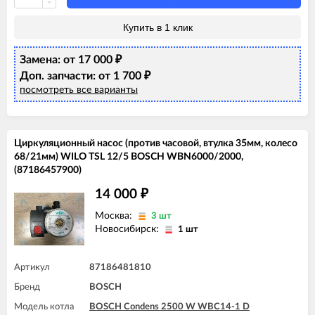
BOSCH GAZ 6000 W WBN6000 35C
BOSCH GAZ 6000 W WBN6000 35H
Купить в 1 клик
Замена: от 17 000
₽
Доп. запчасти: от 1 700
₽
посмотреть все варианты
Циркуляционный насос (против часовой, втулка 35мм, колесо
68/21мм) WILO TSL 12/5 BOSCH WBN6000/2000,
(87186457900)
14 000
₽
Москва:
3 шт
Новосибирск:
1 шт
Артикул
87186481810
Бренд
BOSCH
Модель котла
BOSCH Condens 2500 W WBC14-1 D