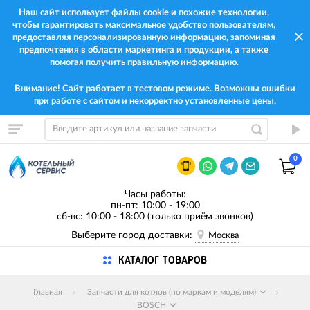
Наш сайт использует файлы cookie и похожие технологии,
чтобы гарантировать максимальное удобство пользователям,
предоставляя персонализированную информацию, запоминая
предпочтения в области маркетинга и продукции, а также
помогая получить правильную информацию.
Внимание! Сайт работает в тестовом режиме. Возможны ошибки
при работе с сайтом и некорректно установленные цены.
0
Часы работы:
пн-пт: 10:00 - 19:00
сб-вс: 10:00 - 18:00 (только приём звонков)
Выберите город доставки:
Москва
КАТАЛОГ ТОВАРОВ
Главная
Запчасти для котлов (по маркам и моделям)
BOSCH