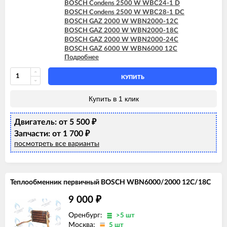
BOSCH Condens 2500 W WBC24-1 D
BOSCH Condens 2500 W WBC28-1 DC
BOSCH GAZ 2000 W WBN2000-12C
BOSCH GAZ 2000 W WBN2000-18C
BOSCH GAZ 2000 W WBN2000-24C
BOSCH GAZ 6000 W WBN6000 12C
Подробнее
BOSCH GAZ 6000 W WBN6000 18C
BOSCH GAZ 6000 W WBN6000 18H
BOSCH GAZ 6000 W WBN6000 24C
КУПИТЬ
BOSCH GAZ 6000 W WBN6000 24H
BOSCH GAZ 6000 W WBN6000 28C
Купить в 1 клик
BOSCH GAZ 6000 W WBN6000 28H
Двигатель: от 5 500
₽
Запчасти: от 1 700
₽
посмотреть все варианты
Теплообменник первичный BOSCH WBN6000/2000 12C/18C
9 000
₽
Оренбург:
>5 шт
Москва:
5 шт