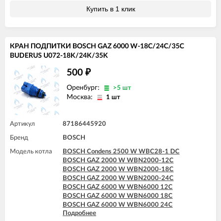
BOSCH GAZ 6000 W WBN6000 35H
Купить в 1 клик
BOSCH GAZ 7000 W ZSC 24-3MFA
BOSCH GAZ 7000 W ZSC 24-3MFK
BOSCH GAZ 7000 W ZSC 35-3MFA
BOSCH GAZ 7000 W ZWC 24-3MFA
КРАН ПОДПИТКИ BOSCH GAZ 6000 W-18C/24C/35C
BOSCH GAZ 7000 W ZWC 24-3MFK
BUDERUS U072-18K/24K/35K
BOSCH GAZ 7000 W ZWC 28-3MFA
BOSCH GAZ 7000 W ZWC 28-3MFK
500
₽
BOSCH GAZ 7000 W ZWC 35-3MFA
Оренбург:
>5 шт
Москва:
1 шт
Артикул
87186445920
Бренд
BOSCH
Модель котла
BOSCH Condens 2500 W WBC28-1 DC
BOSCH GAZ 2000 W WBN2000-12C
BOSCH GAZ 2000 W WBN2000-18C
BOSCH GAZ 2000 W WBN2000-24C
BOSCH GAZ 6000 W WBN6000 12C
BOSCH GAZ 6000 W WBN6000 18C
BOSCH GAZ 6000 W WBN6000 24C
Подробнее
BOSCH GAZ 6000 W WBN6000 28C