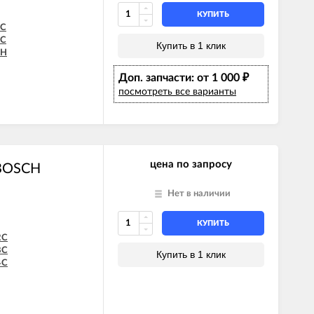
КУПИТЬ
2C
8C
Купить в 1 клик
8H
4C
Доп. запчасти: от 1 000
4H
₽
5C
посмотреть все варианты
5H
цена по запросу
 BOSCH
Нет в наличии
КУПИТЬ
2C
8C
Купить в 1 клик
4C