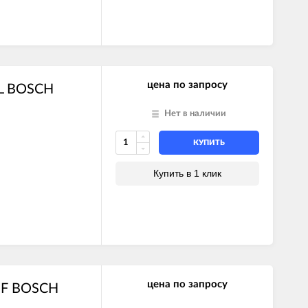
цена по запросу
GL BOSCH
2C
8C
Нет в наличии
8H
4C
КУПИТЬ
4H
8C
Купить в 1 клик
8H
5C
5H
цена по запросу
0F BOSCH