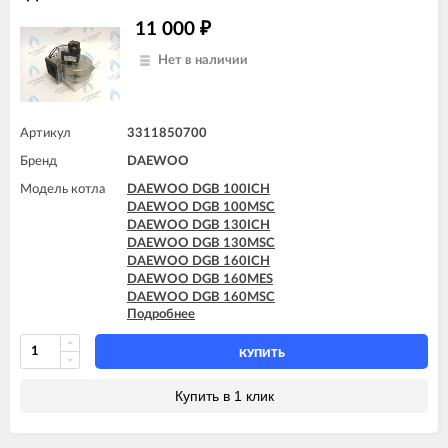
DAEWOO DGB 300KFC
11 000
₽
DAEWOO DGB 300MES
DAEWOO DGB 300MSC
Нет в наличии
DAEWOO DGB 350MES
Артикул
3311850700
Бренд
DAEWOO
Модель котла
DAEWOO DGB 100ICH
DAEWOO DGB 100MSC
DAEWOO DGB 130ICH
DAEWOO DGB 130MSC
DAEWOO DGB 160ICH
DAEWOO DGB 160MES
DAEWOO DGB 160MSC
Подробнее
DAEWOO DGB 200ICH
DAEWOO DGB 200MES
DAEWOO DGB 200MSC
КУПИТЬ
Купить в 1 клик