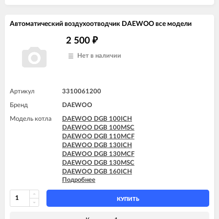
Автоматический воздухоотводчик DAEWOO все модели
2 500
₽
Нет в наличии
Артикул
3310061200
Бренд
DAEWOO
Модель котла
DAEWOO DGB 100ICH
DAEWOO DGB 100MSC
DAEWOO DGB 110MCF
DAEWOO DGB 130ICH
DAEWOO DGB 130MCF
DAEWOO DGB 130MSC
DAEWOO DGB 160ICH
Подробнее
DAEWOO DGB 160MCF
DAEWOO DGB 160MES
DAEWOO DGB 160MSC
КУПИТЬ
DAEWOO DGB 200ICH
DAEWOO DGB 200MCF