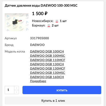
Датчик давления воды DAEWOO 100-300 MSC
1 500
₽
Новосибирск:
1 шт
Барнаул:
2 шт
Артикул
3317905000
Бренд
DAEWOO
Модель котла
DAEWOO DGB 100ICH
DAEWOO DGB 100MSC
DAEWOO DGB 110MCF
DAEWOO DGB 130ICH
DAEWOO DGB 130MCF
DAEWOO DGB 130MSC
DAEWOO DGB 160ICH
Подробнее
DAEWOO DGB 160MCF
DAEWOO DGB 160MES
DAEWOO DGB 160MSC
КУПИТЬ
DAEWOO DGB 200ICH
DAEWOO DGB 200MCF
Купить в 1 клик
DAEWOO DGB 200MES