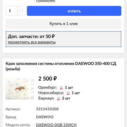
Подробнее
DAEWOO DGB 160MCF
DAEWOO DGB 160MSC
DAEWOO DGB 200ICH
КУПИТЬ
DAEWOO DGB 200MCF
DAEWOO DGB 200MSC
Купить в 1 клик
DAEWOO DGB 250MCF
DAEWOO DGB 250MES
Доп. запчасти: от 50
DAEWOO DGB 250MSC
₽
DAEWOO DGB 300MES
посмотреть все варианты
DAEWOO DGB 300MSC
DAEWOO DGB 350MES
DAEWOO DGB 350MSC
DAEWOO DGB 400MSC
Кран заполнения системы отопления DAEWOO 350-400 СД
(резьба)
2 500
₽
Оренбург:
1 шт
Новосибирск:
1 шт
Барнаул:
2 шт
Артикул
3315433200
Бренд
DAEWOO
Модель котла
DAEWOO DGB 100ICH