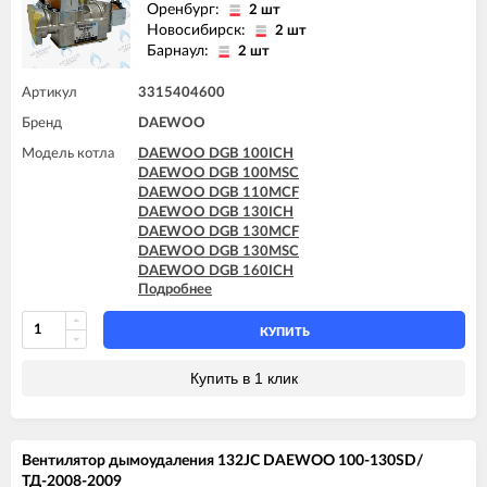
Оренбург:
2 шт
Новосибирск:
2 шт
Барнаул:
2 шт
Артикул
3315404600
Бренд
DAEWOO
Модель котла
DAEWOO DGB 100ICH
DAEWOO DGB 100MSC
DAEWOO DGB 110MCF
DAEWOO DGB 130ICH
DAEWOO DGB 130MCF
DAEWOO DGB 130MSC
DAEWOO DGB 160ICH
Подробнее
DAEWOO DGB 160MCF
DAEWOO DGB 160MES
DAEWOO DGB 160MSC
КУПИТЬ
DAEWOO DGB 200ICH
DAEWOO DGB 200MCF
Купить в 1 клик
DAEWOO DGB 200MES
DAEWOO DGB 200MSC
DAEWOO DGB 250KFC
DAEWOO DGB 250MCF
Вентилятор дымоудаления 132JC DAEWOO 100-130SD/
DAEWOO DGB 250MES
ТД-2008-2009
DAEWOO DGB 250MSC