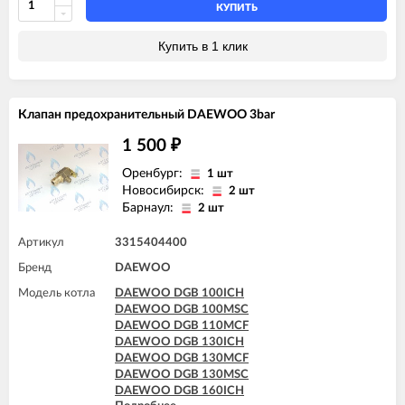
DAEWOO DGB 160MSC
КУПИТЬ
DAEWOO DGB 200ICH
DAEWOO DGB 200MCF
Купить в 1 клик
DAEWOO DGB 200MES
DAEWOO DGB 200MSC
DAEWOO DGB 250KFC
DAEWOO DGB 250MCF
Клапан предохранительный DAEWOO 3bar
DAEWOO DGB 250MES
DAEWOO DGB 250MSC
1 500
₽
DAEWOO DGB 300KFC
DAEWOO DGB 300MES
Оренбург:
1 шт
DAEWOO DGB 300MSC
Новосибирск:
2 шт
DAEWOO DGB 350MES
Барнаул:
2 шт
DAEWOO DGB 350MSC
DAEWOO DGB 400MSC
Артикул
3315404400
Бренд
DAEWOO
Модель котла
DAEWOO DGB 100ICH
DAEWOO DGB 100MSC
DAEWOO DGB 110MCF
DAEWOO DGB 130ICH
DAEWOO DGB 130MCF
DAEWOO DGB 130MSC
DAEWOO DGB 160ICH