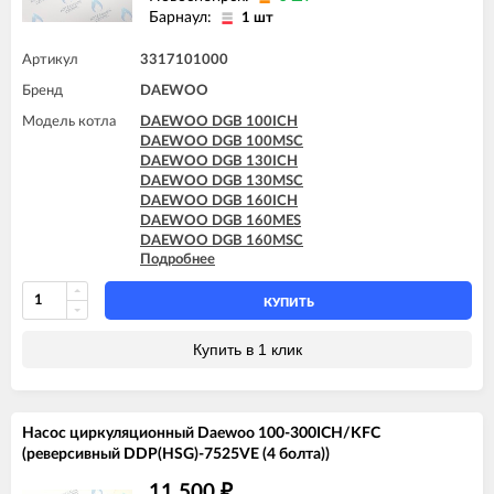
Барнаул:
1 шт
Артикул
3317101000
Бренд
DAEWOO
Модель котла
DAEWOO DGB 100ICH
DAEWOO DGB 100MSC
DAEWOO DGB 130ICH
DAEWOO DGB 130MSC
DAEWOO DGB 160ICH
DAEWOO DGB 160MES
DAEWOO DGB 160MSC
Подробнее
DAEWOO DGB 200ICH
DAEWOO DGB 200MES
DAEWOO DGB 200MSC
КУПИТЬ
DAEWOO DGB 250MES
DAEWOO DGB 300MES
Купить в 1 клик
DAEWOO DGB 350MES
Насос циркуляционный Daewoo 100-300ICH/KFC
(реверсивный DDP(HSG)-7525VE (4 болта))
11 500
₽