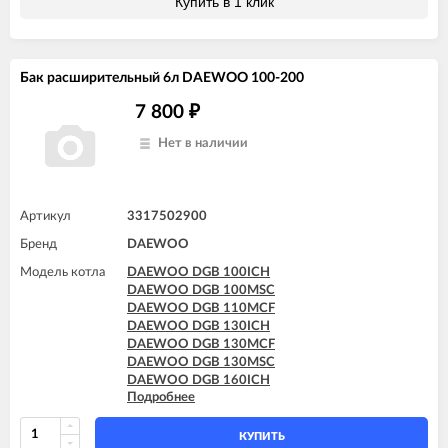
Купить в 1 клик
DAEWOO DGB 200MES
DAEWOO DGB 200MSC
DAEWOO DGB 250KFC
DAEWOO DGB 250MCF
Бак расширительный 6л DAEWOO 100-200
DAEWOO DGB 250MES
DAEWOO DGB 250MSC
7 800
₽
DAEWOO DGB 300KFC
DAEWOO DGB 300MES
Нет в наличии
DAEWOO DGB 300MSC
DAEWOO DGB 350MES
DAEWOO DGB 350MSC
DAEWOO DGB 400MSC
Артикул
3317502900
Бренд
DAEWOO
Модель котла
DAEWOO DGB 100ICH
DAEWOO DGB 100MSC
DAEWOO DGB 110MCF
DAEWOO DGB 130ICH
DAEWOO DGB 130MCF
DAEWOO DGB 130MSC
DAEWOO DGB 160ICH
Подробнее
DAEWOO DGB 160MCF
DAEWOO DGB 160MSC
DAEWOO DGB 200ICH
КУПИТЬ