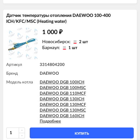
Датчик температуры отопления DAEWOO 100-400
ICH/KFC/MSC (Heating water)
1 000
₽
Новосибирск:
2 шт
Барнаул:
1 шт
Артикул
3314804200
Бренд
DAEWOO
Модель котла
DAEWOO DGB 100ICH
DAEWOO DGB 100MSC
DAEWOO DGB 110MCF
DAEWOO DGB 130ICH
DAEWOO DGB 130MCF
DAEWOO DGB 130MSC
DAEWOO DGB 160ICH
Подробнее
DAEWOO DGB 160MCF
DAEWOO DGB 160MES
DAEWOO DGB 160MSC
КУПИТЬ
DAEWOO DGB 200ICH