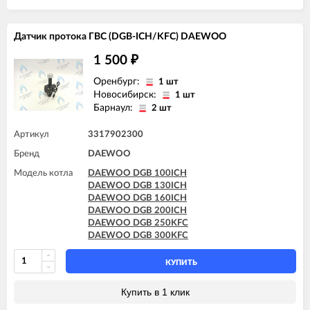
DAEWOO DGB 200MSC
DAEWOO DGB 250KFC
DAEWOO DGB 250MCF
Датчик протока ГВС (DGB-ICH/KFC) DAEWOO
DAEWOO DGB 250MES
DAEWOO DGB 250MSC
1 500
₽
DAEWOO DGB 300KFC
DAEWOO DGB 300MES
Оренбург:
1 шт
DAEWOO DGB 300MSC
Новосибирск:
1 шт
DAEWOO DGB 350MES
Барнаул:
2 шт
Артикул
3317902300
Бренд
DAEWOO
Модель котла
DAEWOO DGB 100ICH
DAEWOO DGB 130ICH
DAEWOO DGB 160ICH
DAEWOO DGB 200ICH
DAEWOO DGB 250KFC
DAEWOO DGB 300KFC
КУПИТЬ
Купить в 1 клик