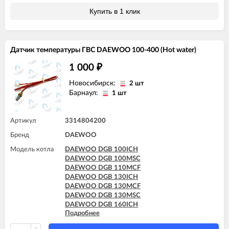
DAEWOO DGB 200MCF
Купить в 1 клик
DAEWOO DGB 200MES
DAEWOO DGB 200MSC
DAEWOO DGB 250KFC
DAEWOO DGB 250MCF
Датчик температуры ГВС DAEWOO 100-400 (Hot water)
DAEWOO DGB 250MES
DAEWOO DGB 250MSC
1 000
₽
DAEWOO DGB 300KFC
DAEWOO DGB 300MES
Новосибирск:
2 шт
DAEWOO DGB 300MSC
Барнаул:
1 шт
DAEWOO DGB 350MES
DAEWOO DGB 350MSC
DAEWOO DGB 400MSC
Артикул
3314804200
Бренд
DAEWOO
Модель котла
DAEWOO DGB 100ICH
DAEWOO DGB 100MSC
DAEWOO DGB 110MCF
DAEWOO DGB 130ICH
DAEWOO DGB 130MCF
DAEWOO DGB 130MSC
DAEWOO DGB 160ICH
Подробнее
DAEWOO DGB 160MCF
DAEWOO DGB 160MES