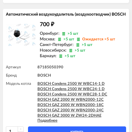
Автоматический воздухоудалитель (воздухоотводчик) BOSCH
700
₽
Оренбург:
>5 шт
Москва:
>5 шт
Ожидается >5 шт
Санкт-Петербург:
>5 шт
Новосибирск:
>5 шт
Барнаул:
>5 шт
Артикул
87185050390
Бренд
BOSCH
Модель котла
BOSCH Condens 2500 W WBC14-1 D
BOSCH Condens 2500 W WBC24-1 D
BOSCH Condens 2500 W WBC28-1 DC
BOSCH GAZ 2000 W WBN2000-12C
BOSCH GAZ 2000 W WBN2000-18C
BOSCH GAZ 2000 W WBN2000-24C
BOSCH GAZ 3000 W ZW24-2DHAE
Подробнее
BOSCH GAZ 3000 W ZW24-2DHKE
BOSCH GAZ 6000 W WBN6000 12C
BOSCH GAZ 6000 W WBN6000 18C