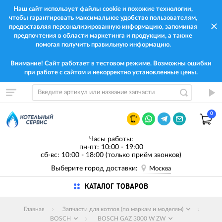
Наш сайт использует файлы cookie и похожие технологии,
чтобы гарантировать максимальное удобство пользователям,
предоставляя персонализированную информацию, запоминая
предпочтения в области маркетинга и продукции, а также
помогая получить правильную информацию.
Внимание! Сайт работает в тестовом режиме. Возможны ошибки
при работе с сайтом и некорректно установленные цены.
0
Часы работы:
пн-пт: 10:00 - 19:00
сб-вс: 10:00 - 18:00 (только приём звонков)
Выберите город доставки:
Москва
КАТАЛОГ ТОВАРОВ
Главная
Запчасти для котлов (по маркам и моделям)
BOSCH
BOSCH GAZ 3000 W ZW