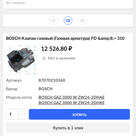
46 товаров
BOSCH Клапан газовый (Газовая арматура) FD &amp;lt;= 310
12 526,80
₽
Нет в наличии
Артикул
87070210260
Бренд
BOSCH
Модель котла
BOSCH GAZ 3000 W ZW24-2DHAE
BOSCH GAZ 3000 W ZW24-2DHKE
КУПИТЬ
Купить в 1 клик