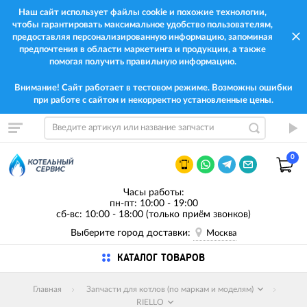
Наш сайт использует файлы cookie и похожие технологии,
чтобы гарантировать максимальное удобство пользователям,
предоставляя персонализированную информацию, запоминая
предпочтения в области маркетинга и продукции, а также
помогая получить правильную информацию.
Внимание! Сайт работает в тестовом режиме. Возможны ошибки
при работе с сайтом и некорректно установленные цены.
0
Часы работы:
пн-пт: 10:00 - 19:00
сб-вс: 10:00 - 18:00 (только приём звонков)
Выберите город доставки:
Москва
КАТАЛОГ ТОВАРОВ
Главная
Запчасти для котлов (по маркам и моделям)
RIELLO