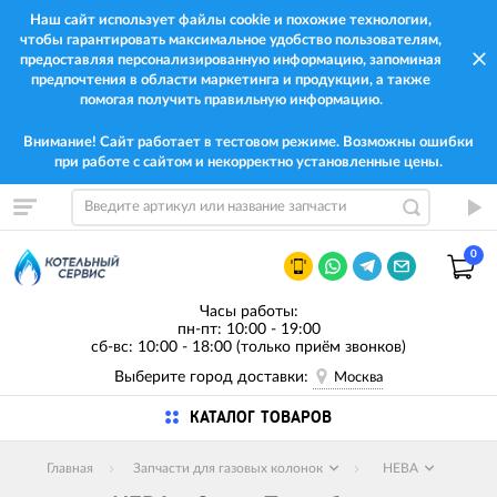
Наш сайт использует файлы cookie и похожие технологии,
чтобы гарантировать максимальное удобство пользователям,
предоставляя персонализированную информацию, запоминая
предпочтения в области маркетинга и продукции, а также
помогая получить правильную информацию.
Внимание! Сайт работает в тестовом режиме. Возможны ошибки
при работе с сайтом и некорректно установленные цены.
0
Часы работы:
пн-пт: 10:00 - 19:00
сб-вс: 10:00 - 18:00 (только приём звонков)
Выберите город доставки:
Москва
КАТАЛОГ ТОВАРОВ
Главная
Запчасти для газовых колонок
НЕВА