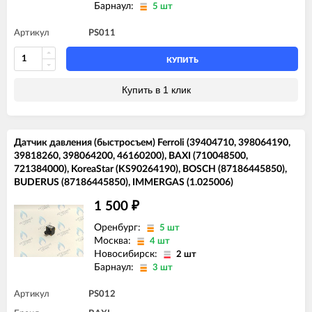
Барнаул:
5 шт
Артикул
PS011
КУПИТЬ
Купить в 1 клик
Датчик давления (быстросъем) Ferroli (39404710, 398064190,
39818260, 398064200, 46160200), BAXI (710048500,
721384000), KoreaStar (KS90264190), BOSCH (87186445850),
BUDERUS (87186445850), IMMERGAS (1.025006)
1 500
₽
Оренбург:
5 шт
Москва:
4 шт
Новосибирск:
2 шт
Барнаул:
3 шт
Артикул
PS012