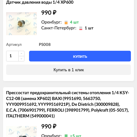
Датчик давления воды 1/4 XP600
990
₽
Оренбург:
4 шт
Санкт-Петербург:
1 шт
Артикул
PS008
КУПИТЬ
Купить в 1 клик
Прессостат предохранительный системы отопления 1/4 KSY-
C12-08 (замена XP602) BAXI (9951690, 5663750,
YYY009951692, YYY99516921P), De Dietrich (300009828),
E.C.A. (7006901799), FERROLI (398901799), Polykraft (05-5017),
ITALTHERM (549000041)
990
₽
Оренбург:
>5 шт