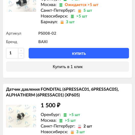
Москва:
Ожидается >5 шт
Санкт-Петербург:
5 шт
Новосибирск:
>5 шт
Барнаул:
3 шт
Артикул
PS008-02
Бренд
BAXI
КУПИТЬ
Купить в 1 клик
Датчик давления FONDITAL (6PRESSAC01, 6PRESSAC05),
ALPHATHERM (6PRESSAC01) (XP605)
1 500
₽
Оренбург:
>5 шт
Москва:
>5 шт
Санкт-Петербург:
2 шт
Новосибирск:
3 шт