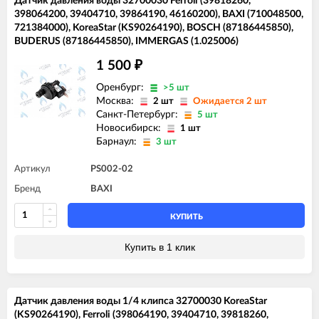
Датчик давления воды 32700030 Ferroli (39818260,
398064200, 39404710, 39864190, 46160200), BAXI (710048500,
721384000), KoreaStar (KS90264190), BOSCH (87186445850),
BUDERUS (87186445850), IMMERGAS (1.025006)
1 500
₽
Оренбург:
>5 шт
Москва:
2 шт
Ожидается 2 шт
Санкт-Петербург:
5 шт
Новосибирск:
1 шт
Барнаул:
3 шт
Артикул
PS002-02
Бренд
BAXI
КУПИТЬ
Купить в 1 клик
Датчик давления воды 1/4 клипса 32700030 KoreaStar
(KS90264190), Ferroli (398064190, 39404710, 39818260,