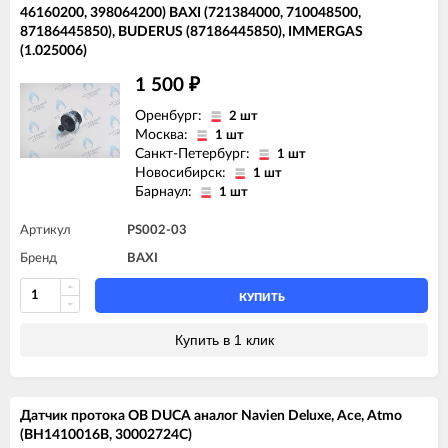
46160200, 398064200) BAXI (721384000, 710048500,
87186445850), BUDERUS (87186445850), IMMERGAS
(1.025006)
1 500
₽
Оренбург:
2 шт
Москва:
1 шт
Санкт-Петербург:
1 шт
Новосибирск:
1 шт
Барнаул:
1 шт
Артикул
PS002-03
Бренд
BAXI
КУПИТЬ
Купить в 1 клик
Датчик протока ОВ DUCA аналог Navien Deluxe, Ace, Atmo
(BH1410016B, 30002724C)