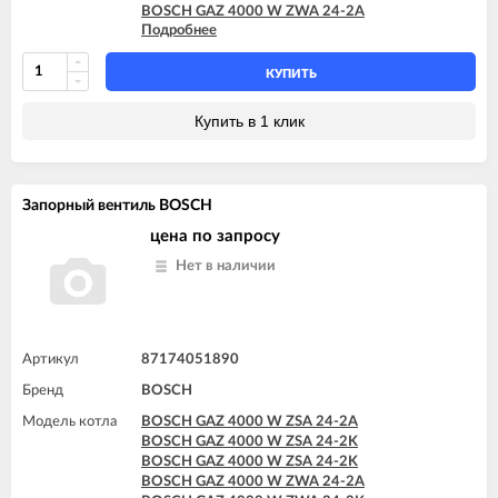
BOSCH GAZ 4000 W ZWA 24-2A
Подробнее
BOSCH GAZ 4000 W ZWA 24-2K
BOSCH GAZ 4000 W ZWA 24-2K
BOSCH GAZ 7000 W ZSC 24-3MFA
КУПИТЬ
BOSCH GAZ 7000 W ZSC 24-3MFK
BOSCH GAZ 7000 W ZSC 35-3MFA
Купить в 1 клик
BOSCH GAZ 7000 W ZWC 24-3MFA
BOSCH GAZ 7000 W ZWC 24-3MFK
BOSCH GAZ 7000 W ZWC 28-3MFA
BOSCH GAZ 7000 W ZWC 28-3MFK
Запорный вентиль BOSCH
BOSCH GAZ 7000 W ZWC 35-3MFA
цена по запросу
Нет в наличии
Артикул
87174051890
Бренд
BOSCH
Модель котла
BOSCH GAZ 4000 W ZSA 24-2A
BOSCH GAZ 4000 W ZSA 24-2K
BOSCH GAZ 4000 W ZSA 24-2K
BOSCH GAZ 4000 W ZWA 24-2A