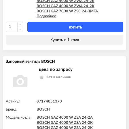
BOSCH GAZ 4000 W ZWA 24-2K
BOSCH GAZ 4000 W ZWA 24-2K
BOSCH GAZ 7000 W ZSC 24-3MFA
Подробнее
BOSCH GAZ 7000 W ZSC 24-3MFK
BOSCH GAZ 7000 W ZSC 35-3MFA
BOSCH GAZ 7000 W ZWC 24-3MFA
КУПИТЬ
BOSCH GAZ 7000 W ZWC 24-3MFK
BOSCH GAZ 7000 W ZWC 28-3MFA
Купить в 1 клик
BOSCH GAZ 7000 W ZWC 28-3MFK
BOSCH GAZ 7000 W ZWC 35-3MFA
Запорный вентиль BOSCH
цена по запросу
Нет в наличии
Артикул
87174051370
Бренд
BOSCH
Модель котла
BOSCH GAZ 4000 W ZSA 24-2A
BOSCH GAZ 4000 W ZSA 24-2K
BOSCH GAZ 4000 W ZSA 24-2K