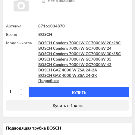
Нет в наличии
Артикул
87161034870
Бренд
BOSCH
Модель котла
BOSCH Condens 7000i W GC7000iW 20/28C
BOSCH Condens 7000i W GC7000iW 24
BOSCH Condens 7000i W GC7000iW 30/35C
BOSCH Condens 7000i W GC7000iW 35
BOSCH Condens 7000i W GC7000iW 42
BOSCH GAZ 4000 W ZSA 24-2A
BOSCH GAZ 4000 W ZSA 24-2K
Подробнее
BOSCH GAZ 4000 W ZSA 24-2K
BOSCH GAZ 4000 W ZWA 24-2A
BOSCH GAZ 4000 W ZWA 24-2K
КУПИТЬ
BOSCH GAZ 4000 W ZWA 24-2K
Купить в 1 клик
Подводящая трубка BOSCH