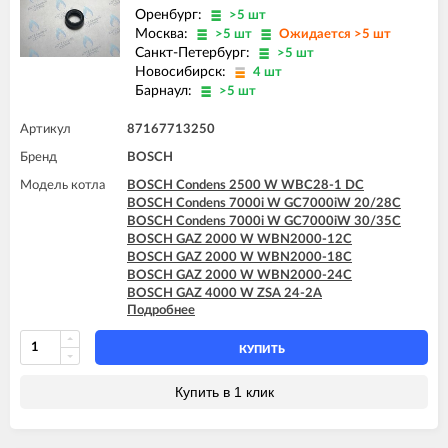
Оренбург:
>5 шт
Москва:
>5 шт
Ожидается >5 шт
Санкт-Петербург:
>5 шт
Новосибирск:
4 шт
Барнаул:
>5 шт
Артикул
87167713250
Бренд
BOSCH
Модель котла
BOSCH Condens 2500 W WBC28-1 DC
BOSCH Condens 7000i W GC7000iW 20/28C
BOSCH Condens 7000i W GC7000iW 30/35C
BOSCH GAZ 2000 W WBN2000-12C
BOSCH GAZ 2000 W WBN2000-18C
BOSCH GAZ 2000 W WBN2000-24C
BOSCH GAZ 4000 W ZSA 24-2A
Подробнее
BOSCH GAZ 4000 W ZSA 24-2K
BOSCH GAZ 4000 W ZWA 24-2A
BOSCH GAZ 4000 W ZWA 24-2K
КУПИТЬ
BOSCH GAZ 6000 W WBN6000 12C
BOSCH GAZ 6000 W WBN6000 18C
Купить в 1 клик
BOSCH GAZ 6000 W WBN6000 24C
BOSCH GAZ 6000 W WBN6000 28C
BOSCH GAZ 6000 W WBN6000 35C