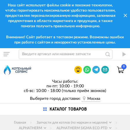
Наш сайт использует файлы cookie и похожие технологии,
чтобы гарантировать максимальное удобство пользователям,
предоставляя персонализированную информацию, запоминая
предпочтения в области маркетинга и продукции, а также
помогая получить правильную информацию.
Внимание! Сайт работает в тестовом режиме. Возможны ошибки
при работе с сайтом и некорректно установленные цены.
0
Часы работы:
пн-пт: 10:00 - 19:00
сб-вс: 10:00 - 18:00 (только приём звонков)
Выберите город доставки:
Москва
КАТАЛОГ ТОВАРОВ
Главная
Запчасти для котлов (по маркам и моделям)
ALPHATHERM
ALPHATHERM SIGMA ECO PTD