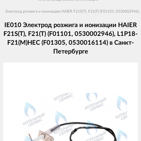
Электрод розжига и ионизации HAIER F21S(T), F21(T) (F01101, 0530002946)
IE010 Электрод розжига и ионизации HAIER
F21S(T), F21(T) (F01101, 0530002946), L1P18-
F21(M)HEC (F01305, 0530016114) в Санкт-
Петербурге
Изображения
товаров