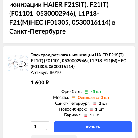
ионизации HAIER F21S(T), F21(T)
(F01101, 0530002946), L1P18-
F21(M)HEC (F01305, 0530016114) в
Санкт-Петербурге
Электрод розжига и ионизации HAIER F21S(T),
F21(T) (F01101, 0530002946), L1P18-F21(M)HEC
(F01305, 0530016114)
Артикул: IE010
1 600
₽
Оренбург:
>5 шт
Москва:
Ожидается 3 шт
Санкт-Петербург:
2 шт
Новосибирск:
1 шт
Барнаул:
1 шт
КУПИТЬ