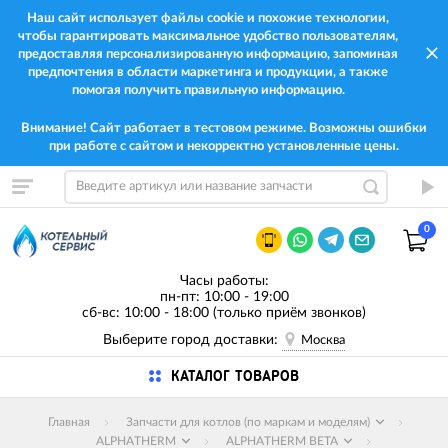
Наш сайт использует файлы cookie и похожие технологии,
чтобы гарантировать максимальное удобство пользователям,
предоставляя персонализированную информацию, запоминая
предпочтения в области маркетинга и продукции, а также
помогая получить правильную информацию.
Внимание! Сайт работает в тестовом режиме. Возможны ошибки
при работе с сайтом и некорректно установленные цены.
0
Часы работы:
пн-пт: 10:00 - 19:00
сб-вс: 10:00 - 18:00 (только приём звонков)
Выберите город доставки:
Москва
КАТАЛОГ ТОВАРОВ
Главная
Запчасти для котлов (по маркам и моделям)
ALPHATHERM
ALPHATHERM BETA