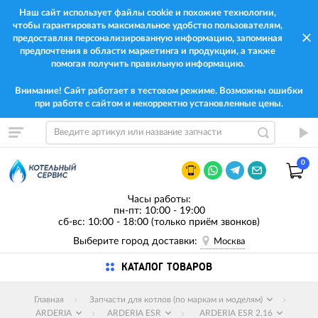
Наш сайт использует файлы cookie и похожие технологии,
чтобы гарантировать максимальное удобство пользователям,
предоставляя персонализированную информацию, запоминая
предпочтения в области маркетинга и продукции, а также
помогая получить правильную информацию.
Внимание! Сайт работает в тестовом режиме. Возможны ошибки
при работе с сайтом и некорректно установленные цены.
0
Часы работы:
пн-пт: 10:00 - 19:00
сб-вс: 10:00 - 18:00 (только приём звонков)
Выберите город доставки:
Москва
КАТАЛОГ ТОВАРОВ
Главная
Запчасти для котлов (по маркам и моделям)
ARDERIA
ARDERIA ESR
ARDERIA ESR 2.16