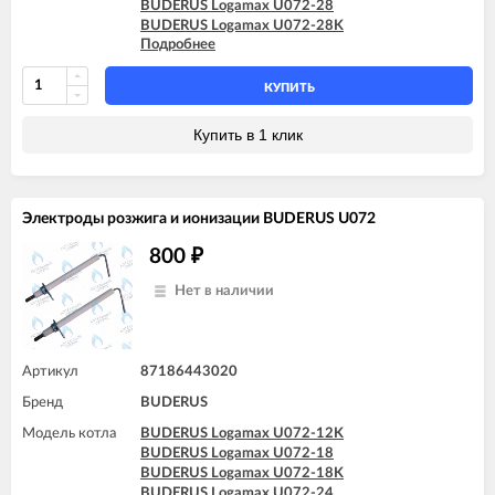
BUDERUS Logamax U072-28
BUDERUS Logamax U072-28K
Подробнее
BUDERUS Logamax U072-35
BUDERUS Logamax U072-35K
КУПИТЬ
Купить в 1 клик
Электроды розжига и ионизации BUDERUS U072
800
₽
Нет в наличии
Артикул
87186443020
Бренд
BUDERUS
Модель котла
BUDERUS Logamax U072-12K
BUDERUS Logamax U072-18
BUDERUS Logamax U072-18K
BUDERUS Logamax U072-24