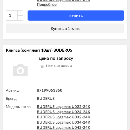
Подробнее
BUDERUS Logamax U072-12K
BUDERUS Logamax U072-18
BUDERUS Logamax U072-18K
КУПИТЬ
BUDERUS Logamax U072-24
BUDERUS Logamax U072-24K
Купить в 1 клик
BUDERUS Logamax U072-28
BUDERUS Logamax U072-28K
BUDERUS Logamax U072-35
BUDERUS Logamax U072-35K
Клипса (комплект 10шт) BUDERUS
цена по запросу
Нет в наличии
Артикул
87199053350
Бренд
BUDERUS
Модель котла
BUDERUS Logamax U022-24K
BUDERUS Logamax U024-24K
BUDERUS Logamax U032-24K
BUDERUS Logamax U034-24K
BUDERUS Logamax U042-24K