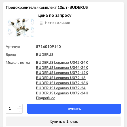
Предохранитель (комплект 10шт) BUDERUS
цена по запросу
Нет в наличии
Артикул
87160109140
Бренд
BUDERUS
Модель котла
BUDERUS Logamax U042-24K
BUDERUS Logamax U044-24K
BUDERUS Logamax U072-12K
BUDERUS Logamax U072-18
BUDERUS Logamax U072-18K
BUDERUS Logamax U072-24
BUDERUS Logamax U072-24K
Подробнее
BUDERUS Logamax U072-28
BUDERUS Logamax U072-28K
BUDERUS Logamax U072-35
КУПИТЬ
BUDERUS Logamax U072-35K
Купить в 1 клик