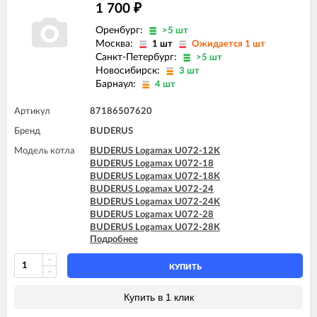
1 700
₽
Оренбург:
>5 шт
Москва:
1 шт
Ожидается 1 шт
Санкт-Петербург:
>5 шт
Новосибирск:
3 шт
Барнаул:
4 шт
Артикул
87186507620
Бренд
BUDERUS
Модель котла
BUDERUS Logamax U072-12K
BUDERUS Logamax U072-18
BUDERUS Logamax U072-18K
BUDERUS Logamax U072-24
BUDERUS Logamax U072-24K
BUDERUS Logamax U072-28
BUDERUS Logamax U072-28K
Подробнее
BUDERUS Logamax U072-35
BUDERUS Logamax U072-35K
КУПИТЬ
Купить в 1 клик