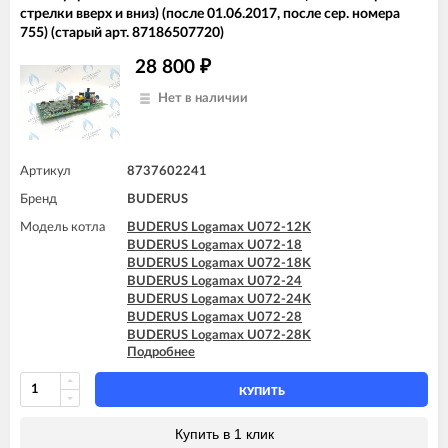
стрелки вверх и вниз) (после 01.06.2017, после сер. номера
755) (старый арт. 87186507720)
28 800
₽
Нет в наличии
Артикул
8737602241
Бренд
BUDERUS
Модель котла
BUDERUS Logamax U072-12K
BUDERUS Logamax U072-18
BUDERUS Logamax U072-18K
BUDERUS Logamax U072-24
BUDERUS Logamax U072-24K
BUDERUS Logamax U072-28
BUDERUS Logamax U072-28K
Подробнее
BUDERUS Logamax U072-35
BUDERUS Logamax U072-35K
КУПИТЬ
Купить в 1 клик