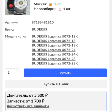
Москва:
3 шт
Новосибирск:
1 шт
Артикул
87186481810
Бренд
BUDERUS
Модель котла
BUDERUS Logamax U072-12K
BUDERUS Logamax U072-18
BUDERUS Logamax U072-18K
BUDERUS Logamax U072-24
BUDERUS Logamax U072-24K
BUDERUS Logamax U072-28
BUDERUS Logamax U072-28K
КУПИТЬ
Купить в 1 клик
Двигатель: от 5 500
₽
Запчасти: от 1 700
₽
посмотреть все варианты