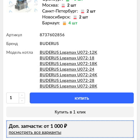
Москва:
2 шт
Санкт-Петербург:
2 шт
Новосибирск:
2 шт
Барнаул:
4 шт
Артикул
8737602856
Бренд
BUDERUS
Модель котла
BUDERUS Logamax U072-12K
BUDERUS Logamax U072-18
BUDERUS Logamax U072-18K
BUDERUS Logamax U072-24
BUDERUS Logamax U072-24K
BUDERUS Logamax U072-28
BUDERUS Logamax U072-28K
КУПИТЬ
Купить в 1 клик
Доп. запчасти: от 1 000
₽
посмотреть все варианты