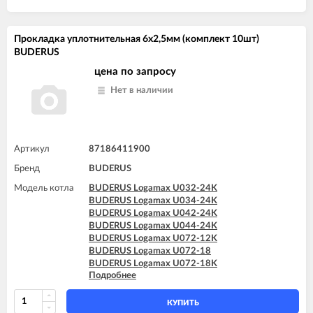
Прокладка уплотнительная 6x2,5мм (комплект 10шт)
BUDERUS
цена по запросу
Нет в наличии
Артикул
87186411900
Бренд
BUDERUS
Модель котла
BUDERUS Logamax U032-24K
BUDERUS Logamax U034-24K
BUDERUS Logamax U042-24K
BUDERUS Logamax U044-24K
BUDERUS Logamax U072-12K
BUDERUS Logamax U072-18
BUDERUS Logamax U072-18K
Подробнее
BUDERUS Logamax U072-24
BUDERUS Logamax U072-24K
BUDERUS Logamax U072-28
КУПИТЬ