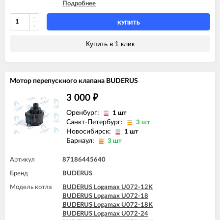
Подробнее
BUDERUS Logamax U072-35
BUDERUS Logamax U072-35K
КУПИТЬ
Купить в 1 клик
Мотор перепускного клапана BUDERUS
3 000
₽
Оренбург:
1 шт
Санкт-Петербург:
3 шт
Новосибирск:
1 шт
Барнаул:
3 шт
Артикул
87186445640
Бренд
BUDERUS
Модель котла
BUDERUS Logamax U072-12K
BUDERUS Logamax U072-18
BUDERUS Logamax U072-18K
BUDERUS Logamax U072-24