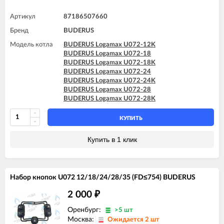
Артикул
87186507660
Бренд
BUDERUS
Модель котла
BUDERUS Logamax U072-12K
BUDERUS Logamax U072-18
BUDERUS Logamax U072-18K
BUDERUS Logamax U072-24
BUDERUS Logamax U072-24K
BUDERUS Logamax U072-28
BUDERUS Logamax U072-28K
КУПИТЬ
Купить в 1 клик
Набор кнопок U072 12/18/24/28/35 (FD≤754) BUDERUS
2 000
₽
Оренбург:
>5 шт
Москва:
Ожидается 2 шт