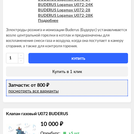
BUDERUS Logamax U072-24K
BUDERUS Logamax U072-28
BUDERUS Logamax U072-28K
Подробнее
BUDERUS Logamax U072-35
BUDERUS Logamax U072-35K
Электроды розжига и ионизации Buderus (Будерус) устанавливается
возле центральной горелки в котлах и предназначены для
воспламенения смеси газа и воздуха, когда она поступает в камеру
сгорания, а также для контроля горения.
КУПИТЬ
Купить в 1 клик
Запчасти: от 800
₽
посмотреть все варианты
Клапан газовый U072 BUDERUS
10 000
₽
Оренбург:
>5 шт