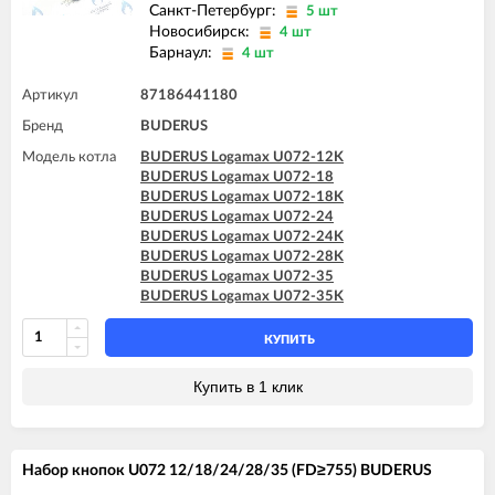
Санкт-Петербург:
5 шт
Новосибирск:
4 шт
Барнаул:
4 шт
Артикул
87186441180
Бренд
BUDERUS
Модель котла
BUDERUS Logamax U072-12K
BUDERUS Logamax U072-18
BUDERUS Logamax U072-18K
BUDERUS Logamax U072-24
BUDERUS Logamax U072-24K
BUDERUS Logamax U072-28K
BUDERUS Logamax U072-35
BUDERUS Logamax U072-35K
КУПИТЬ
Купить в 1 клик
Набор кнопок U072 12/18/24/28/35 (FD≥755) BUDERUS