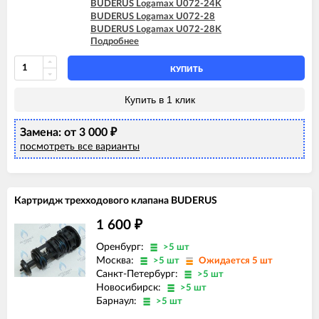
BUDERUS Logamax U072-24K
BUDERUS Logamax U072-28
BUDERUS Logamax U072-28K
Подробнее
BUDERUS Logamax U072-35
BUDERUS Logamax U072-35K
КУПИТЬ
Купить в 1 клик
Замена: от 3 000
₽
посмотреть все варианты
Картридж трехходового клапана BUDERUS
1 600
₽
Оренбург:
>5 шт
Москва:
>5 шт
Ожидается 5 шт
Санкт-Петербург:
>5 шт
Новосибирск:
>5 шт
Барнаул:
>5 шт