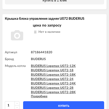
Купить в 1 клик
Крышка блока управления задняя U072 BUDERUS
цена по запросу
Нет в наличии
Артикул
87186441820
Бренд
BUDERUS
Модель котла
BUDERUS Logamax U072-12K
BUDERUS Logamax U072-18
BUDERUS Logamax U072-18K
BUDERUS Logamax U072-24
BUDERUS Logamax U072-24K
BUDERUS Logamax U072-28
BUDERUS Logamax U072-28K
Подробнее
BUDERUS Logamax U072-35
BUDERUS Logamax U072-35K
КУПИТЬ