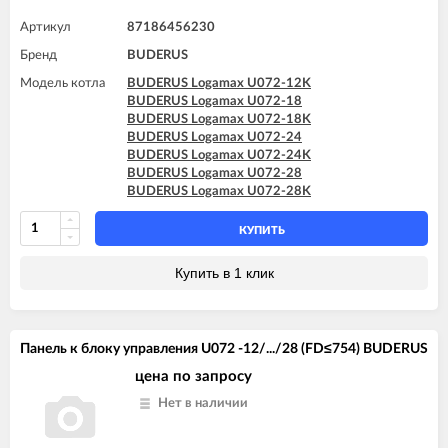
Артикул
87186456230
Бренд
BUDERUS
Модель котла
BUDERUS Logamax U072-12K
BUDERUS Logamax U072-18
BUDERUS Logamax U072-18K
BUDERUS Logamax U072-24
BUDERUS Logamax U072-24K
BUDERUS Logamax U072-28
BUDERUS Logamax U072-28K
КУПИТЬ
Купить в 1 клик
Панель к блоку управления U072 -12/.../28 (FD≤754) BUDERUS
цена по запросу
Нет в наличии