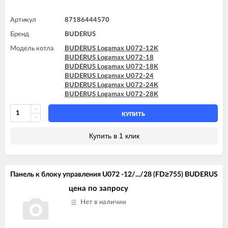
Артикул
87186444570
Бренд
BUDERUS
Модель котла
BUDERUS Logamax U072-12K
BUDERUS Logamax U072-18
BUDERUS Logamax U072-18K
BUDERUS Logamax U072-24
BUDERUS Logamax U072-24K
BUDERUS Logamax U072-28K
КУПИТЬ
Купить в 1 клик
Панель к блоку управления U072 -12/.../28 (FD≥755) BUDERUS
цена по запросу
Нет в наличии