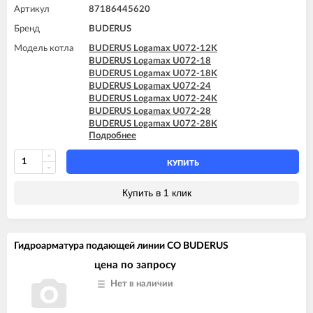
Артикул
87186445620
Бренд
BUDERUS
Модель котла
BUDERUS Logamax U072-12K
BUDERUS Logamax U072-18
BUDERUS Logamax U072-18K
BUDERUS Logamax U072-24
BUDERUS Logamax U072-24K
BUDERUS Logamax U072-28
BUDERUS Logamax U072-28K
Подробнее
BUDERUS Logamax U072-35
BUDERUS Logamax U072-35K
КУПИТЬ
Купить в 1 клик
Гидроарматура подающей линии СО BUDERUS
цена по запросу
Нет в наличии