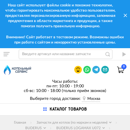
Наш сайт использует файлы cookie и похожие технологии,
чтобы гарантировать максимальное удобство пользователям,
предоставляя персонализированную информацию, запоминая
предпочтения в области маркетинга и продукции, а также
помогая получить правильную информацию.
Внимание! Сайт работает в тестовом режиме. Возможны ошибки
при работе с сайтом и некорректно установленные цены.
0
Часы работы:
пн-пт: 10:00 - 19:00
сб-вс: 10:00 - 18:00 (только приём звонков)
Выберите город доставки:
Москва
КАТАЛОГ ТОВАРОВ
Главная
Запчасти для котлов (по маркам и моделям)
BUDERUS
BUDERUS LOGAMAX U072