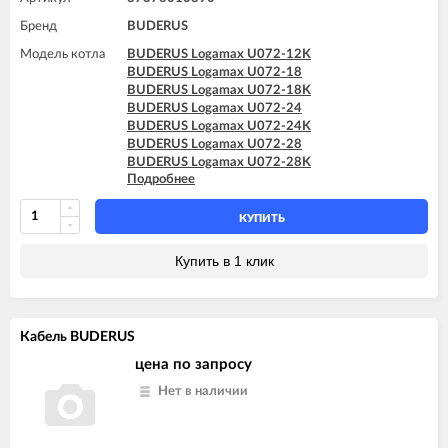
Бренд
BUDERUS
Модель котла
BUDERUS Logamax U072-12K
BUDERUS Logamax U072-18
BUDERUS Logamax U072-18K
BUDERUS Logamax U072-24
BUDERUS Logamax U072-24K
BUDERUS Logamax U072-28
BUDERUS Logamax U072-28K
Подробнее
BUDERUS Logamax U072-35
BUDERUS Logamax U072-35K
КУПИТЬ
Купить в 1 клик
Кабель BUDERUS
цена по запросу
Нет в наличии