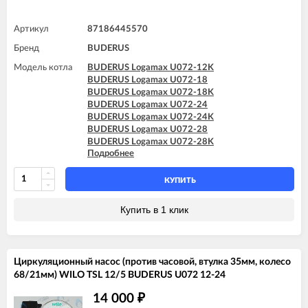
Артикул
87186445570
Бренд
BUDERUS
Модель котла
BUDERUS Logamax U072-12K
BUDERUS Logamax U072-18
BUDERUS Logamax U072-18K
BUDERUS Logamax U072-24
BUDERUS Logamax U072-24K
BUDERUS Logamax U072-28
BUDERUS Logamax U072-28K
Подробнее
BUDERUS Logamax U072-35
BUDERUS Logamax U072-35K
КУПИТЬ
Купить в 1 клик
Циркуляционный насос (против часовой, втулка 35мм, колесо
68/21мм) WILO TSL 12/5 BUDERUS U072 12-24
14 000
₽