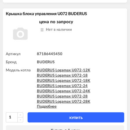
Крышка блока управления U072 BUDERUS
цена по запросу
Нет в наличии
Артикул
87186445450
Бренд
BUDERUS
Модель котла
BUDERUS Logamax U072-12K
BUDERUS Logamax U072-18
BUDERUS Logamax U072-18K
BUDERUS Logamax U072-24
BUDERUS Logamax U072-24K
BUDERUS Logamax U072-28
BUDERUS Logamax U072-28K
Подробнее
BUDERUS Logamax U072-35
BUDERUS Logamax U072-35K
КУПИТЬ