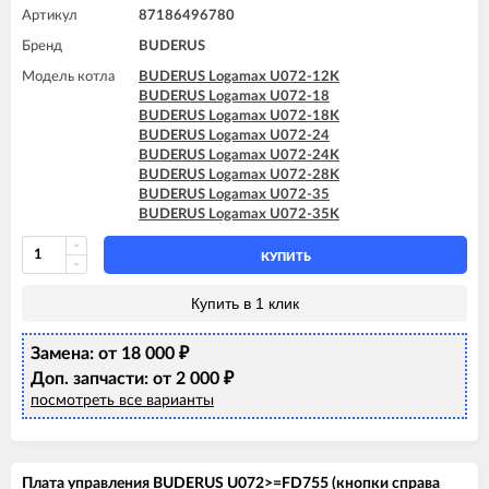
Артикул
87186496780
Бренд
BUDERUS
Модель котла
BUDERUS Logamax U072-12K
BUDERUS Logamax U072-18
BUDERUS Logamax U072-18K
BUDERUS Logamax U072-24
BUDERUS Logamax U072-24K
BUDERUS Logamax U072-28K
BUDERUS Logamax U072-35
BUDERUS Logamax U072-35K
КУПИТЬ
Купить в 1 клик
Замена: от 18 000
₽
Доп. запчасти: от 2 000
₽
посмотреть все варианты
Плата управления BUDERUS U072>=FD755 (кнопки справа