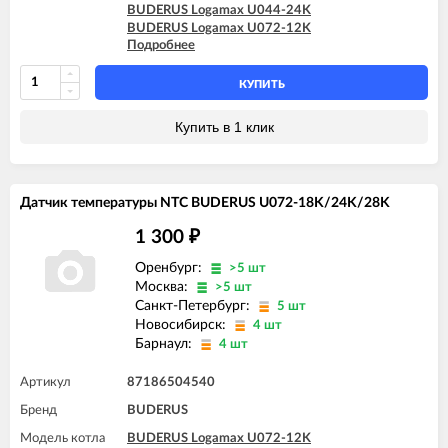
BUDERUS Logamax U044-24K
BUDERUS Logamax U072-12K
Подробнее
BUDERUS Logamax U072-18
BUDERUS Logamax U072-18K
BUDERUS Logamax U072-24
КУПИТЬ
BUDERUS Logamax U072-24K
BUDERUS Logamax U072-28
Купить в 1 клик
BUDERUS Logamax U072-28K
BUDERUS Logamax U072-35
BUDERUS Logamax U072-35K
Датчик температуры NTC BUDERUS U072-18K/24K/28K
1 300
₽
Оренбург:
>5 шт
Москва:
>5 шт
Санкт-Петербург:
5 шт
Новосибирск:
4 шт
Барнаул:
4 шт
Артикул
87186504540
Бренд
BUDERUS
Модель котла
BUDERUS Logamax U072-12K