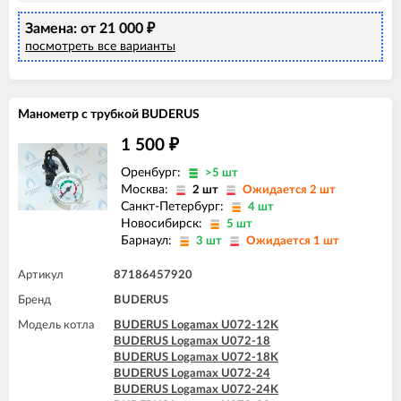
Замена: от 21 000
₽
посмотреть все варианты
Манометр с трубкой BUDERUS
1 500
₽
Оренбург:
>5 шт
Москва:
2 шт
Ожидается 2 шт
Санкт-Петербург:
4 шт
Новосибирск:
5 шт
Барнаул:
3 шт
Ожидается 1 шт
Артикул
87186457920
Бренд
BUDERUS
Модель котла
BUDERUS Logamax U072-12K
BUDERUS Logamax U072-18
BUDERUS Logamax U072-18K
BUDERUS Logamax U072-24
BUDERUS Logamax U072-24K