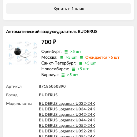
BUDERUS Logamax U072-28K
BUDERUS Logamax U072-35
Купить в 1 клик
BUDERUS Logamax U072-35K
Автоматический воздухоудалитель BUDERUS
700
₽
Оренбург:
>5 шт
Москва:
>5 шт
Ожидается >5 шт
Санкт-Петербург:
>5 шт
Новосибирск:
>5 шт
Барнаул:
>5 шт
Артикул
87185050390
Бренд
BUDERUS
Модель котла
BUDERUS Logamax U032-24K
BUDERUS Logamax U034-24K
BUDERUS Logamax U042-24K
BUDERUS Logamax U044-24K
BUDERUS Logamax U052-24K
BUDERUS Logamax U052-28K
BUDERUS Logamax U054-24K