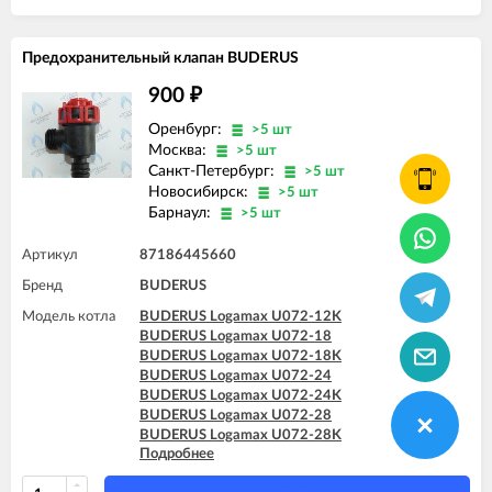
Предохранительный клапан BUDERUS
900
₽
Оренбург:
>5 шт
Москва:
>5 шт
Санкт-Петербург:
>5 шт
Новосибирск:
>5 шт
Барнаул:
>5 шт
Артикул
87186445660
Бренд
BUDERUS
Модель котла
BUDERUS Logamax U072-12K
BUDERUS Logamax U072-18
BUDERUS Logamax U072-18K
BUDERUS Logamax U072-24
BUDERUS Logamax U072-24K
BUDERUS Logamax U072-28
BUDERUS Logamax U072-28K
Подробнее
BUDERUS Logamax U072-35
BUDERUS Logamax U072-35K