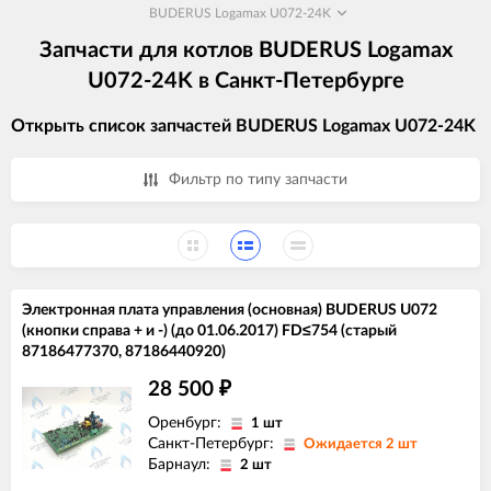
BUDERUS Logamax U072-24K
Запчасти для котлов BUDERUS Logamax
U072-24K в Санкт-Петербурге
Открыть список запчастей BUDERUS Logamax U072-24K
Фильтр по типу запчасти
Электронная плата управления (основная) BUDERUS U072
(кнопки справа + и -) (до 01.06.2017) FD≤754 (старый
87186477370, 87186440920)
28 500
₽
Оренбург:
1 шт
Санкт-Петербург:
Ожидается 2 шт
Барнаул:
2 шт