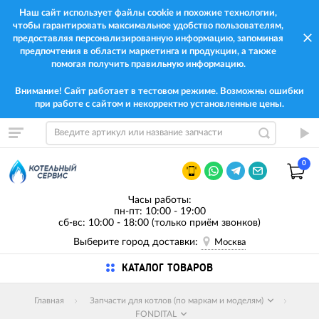
Наш сайт использует файлы cookie и похожие технологии,
чтобы гарантировать максимальное удобство пользователям,
предоставляя персонализированную информацию, запоминая
предпочтения в области маркетинга и продукции, а также
помогая получить правильную информацию.
Внимание! Сайт работает в тестовом режиме. Возможны ошибки
при работе с сайтом и некорректно установленные цены.
0
Часы работы:
пн-пт: 10:00 - 19:00
сб-вс: 10:00 - 18:00 (только приём звонков)
Выберите город доставки:
Москва
КАТАЛОГ ТОВАРОВ
Главная
Запчасти для котлов (по маркам и моделям)
FONDITAL