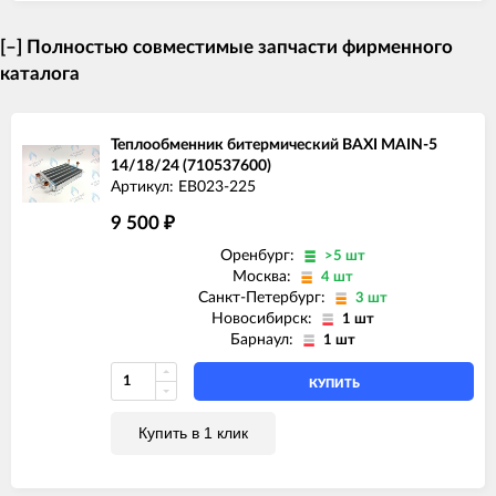
[–]
Полностью совместимые запчасти фирменного
каталога
Теплообменник битермический BAXI MAIN-5
14/18/24 (710537600)
Артикул: EB023-225
9 500
₽
Оренбург:
>5 шт
Москва:
4 шт
Санкт-Петербург:
3 шт
Новосибирск:
1 шт
Барнаул:
1 шт
КУПИТЬ
Купить в 1 клик