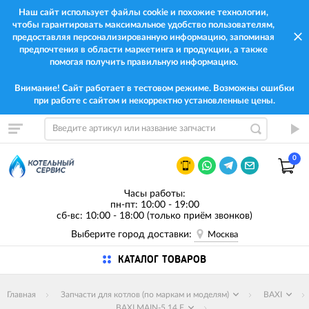
Наш сайт использует файлы cookie и похожие технологии,
чтобы гарантировать максимальное удобство пользователям,
предоставляя персонализированную информацию, запоминая
предпочтения в области маркетинга и продукции, а также
помогая получить правильную информацию.
Внимание! Сайт работает в тестовом режиме. Возможны ошибки
при работе с сайтом и некорректно установленные цены.
0
Часы работы:
пн-пт: 10:00 - 19:00
сб-вс: 10:00 - 18:00 (только приём звонков)
Выберите город доставки:
Москва
КАТАЛОГ ТОВАРОВ
Главная
Запчасти для котлов (по маркам и моделям)
BAXI
BAXI MAIN-5 14 F