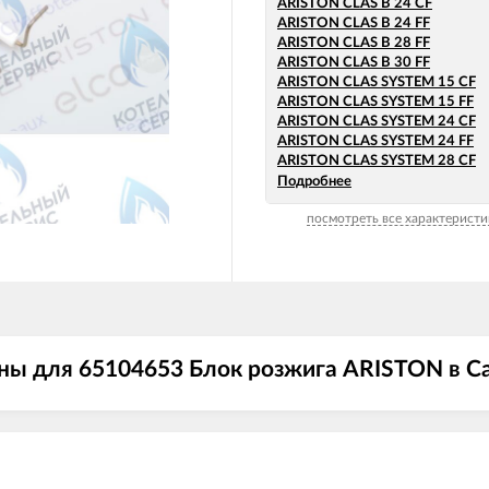
ARISTON CLAS B 24 CF
ARISTON CLAS B 24 FF
ARISTON CLAS B 28 FF
ARISTON CLAS B 30 FF
ARISTON CLAS SYSTEM 15 CF
ARISTON CLAS SYSTEM 15 FF
ARISTON CLAS SYSTEM 24 CF
ARISTON CLAS SYSTEM 24 FF
ARISTON CLAS SYSTEM 28 CF
ARISTON CLAS SYSTEM 28 FF
Подробнее
ARISTON CLAS SYSTEM 32 FF
посмотреть все характеристи
ARISTON EGIS PLUS 24 CF
ARISTON EGIS PLUS 24 CF-EU
ARISTON EGIS PLUS 24 FF
ARISTON GENUS 24 CF
ARISTON GENUS 24 FF
ARISTON GENUS 28 CF
ARISTON GENUS 28 FF
ARISTON GENUS 32 FF
ны для 65104653 Блок розжига ARISTON в С
ARISTON GENUS 35 FF
ARISTON GENUS 36 FF
ARISTON MATIS 24 CF
ARISTON MATIS 24 CF-EU
ARISTON MATIS 24 FF