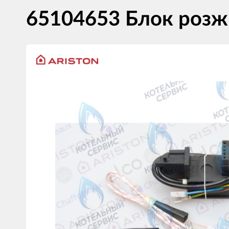
65104653 Блок розж
Изображения
товаров