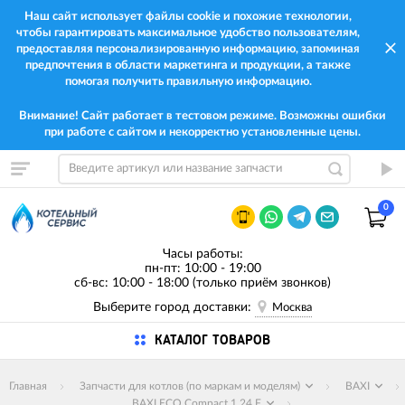
Наш сайт использует файлы cookie и похожие технологии,
чтобы гарантировать максимальное удобство пользователям,
предоставляя персонализированную информацию, запоминая
предпочтения в области маркетинга и продукции, а также
помогая получить правильную информацию.
Внимание! Сайт работает в тестовом режиме. Возможны ошибки
при работе с сайтом и некорректно установленные цены.
0
Часы работы:
пн-пт: 10:00 - 19:00
сб-вс: 10:00 - 18:00 (только приём звонков)
Выберите город доставки:
Москва
КАТАЛОГ ТОВАРОВ
Главная
Запчасти для котлов (по маркам и моделям)
BAXI
BAXI ECO Compact 1.24 F