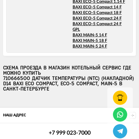
BAXI ECO-5 Compact 1.14 F
BAXI ECO-5 Compact 14 F
BAXI ECO-5 Compact 18 F
BAXI ECO-5 Compact 24 F
BAXI ECO-5 Compact 24 F
GPL
BAXI MAIN-5 14 F
BAXI MAIN-5 18 F
BAXI MAIN-5 24 F
СХЕМА ПРОЕЗДА В МАГАЗИН КОТЕЛЬНЫЙ СЕРВИС ГДЕ
МОЖНО КУПИТЬ
710666500 ДАТЧИК ТЕМПЕРАТУРЫ (NTC) (НАКЛАДНОЙ)
D14 BAXI ECO COMPACT, ECO-5 COMPACT, MAIN-5 В
САНКТ-ПЕТЕРБУРГЕ
НАШ АДРЕС
+7 999 023-7000