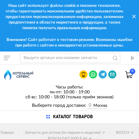
Наш сайт использует файлы cookie и похожие технологии,
чтобы гарантировать максимальное удобство пользователям,
предоставляя персонализированную информацию, запоминая
предпочтения в области маркетинга и продукции, а также
помогая получить правильную информацию.
Внимание! Сайт работает в тестовом режиме. Возможны ошибки
при работе с сайтом и некорректно установленные цены.
0
Часы работы:
пн-пт: 10:00 - 19:00
сб-вс: 10:00 - 18:00 (только приём звонков)
Выберите город доставки:
Москва
КАТАЛОГ ТОВАРОВ
Главная
Запчасти для котлов (по маркам и моделям)
BOSCH
BOSCH GAZ 5000 F 44