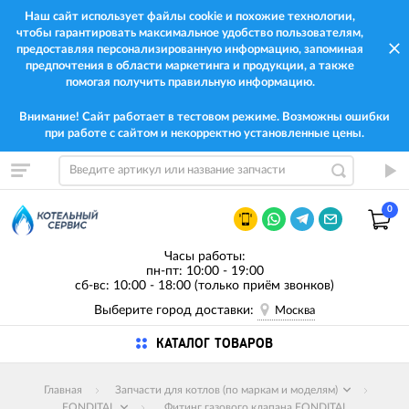
Наш сайт использует файлы cookie и похожие технологии,
чтобы гарантировать максимальное удобство пользователям,
предоставляя персонализированную информацию, запоминая
предпочтения в области маркетинга и продукции, а также
помогая получить правильную информацию.
Внимание! Сайт работает в тестовом режиме. Возможны ошибки
при работе с сайтом и некорректно установленные цены.
0
Часы работы:
пн-пт: 10:00 - 19:00
сб-вс: 10:00 - 18:00 (только приём звонков)
Выберите город доставки:
Москва
КАТАЛОГ ТОВАРОВ
Главная
Запчасти для котлов (по маркам и моделям)
FONDITAL
Фитинг газового клапана FONDITAL