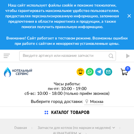
Наш сайт использует файлы cookie и похожие технологии,
чтобы гарантировать максимальное удобство пользователям,
предоставляя персонализированную информацию, запоминая
предпочтения в области маркетинга и продукции, а также
помогая получить правильную информацию.
Внимание! Сайт работает в тестовом режиме. Возможны ошибки
при работе с сайтом и некорректно установленные цены.
0
Часы работы:
пн-пт: 10:00 - 19:00
сб-вс: 10:00 - 18:00 (только приём звонков)
Выберите город доставки:
Москва
КАТАЛОГ ТОВАРОВ
Главная
Запчасти для котлов (по маркам и моделям)
ALPHATHERM