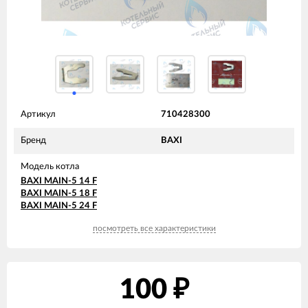
Артикул
710428300
Бренд
BAXI
Модель котла
BAXI MAIN-5 14 F
BAXI MAIN-5 18 F
BAXI MAIN-5 24 F
посмотреть все характеристики
100
₽