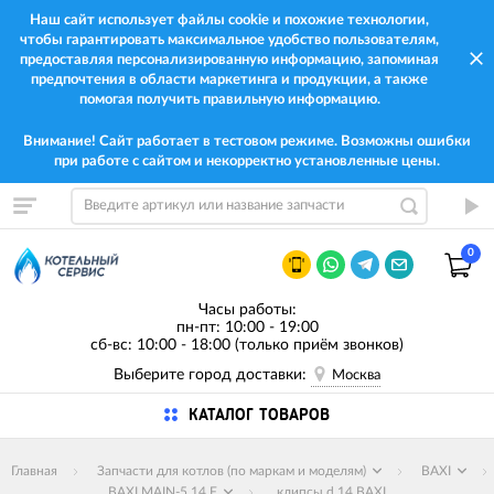
Наш сайт использует файлы cookie и похожие технологии,
чтобы гарантировать максимальное удобство пользователям,
предоставляя персонализированную информацию, запоминая
предпочтения в области маркетинга и продукции, а также
помогая получить правильную информацию.
Внимание! Сайт работает в тестовом режиме. Возможны ошибки
при работе с сайтом и некорректно установленные цены.
0
Часы работы:
пн-пт: 10:00 - 19:00
сб-вс: 10:00 - 18:00 (только приём звонков)
Выберите город доставки:
Москва
КАТАЛОГ ТОВАРОВ
Главная
Запчасти для котлов (по маркам и моделям)
BAXI
BAXI MAIN-5 14 F
клипсы d.14 BAXI