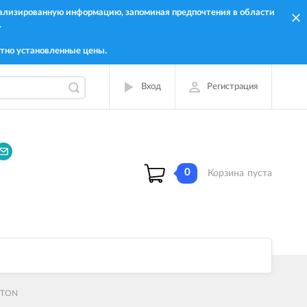
онализированную информацию, запоминая предпочтения в области
.
тно установленные цены.
Вход
Регистрация
0
Корзина
пуста
ISTON