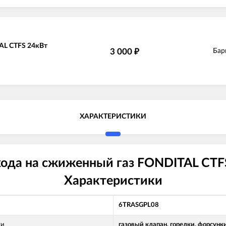
AL CTFS 24кВт
3 000
Бар
₽
ХАРАКТЕРИСТИКИ
да на сжиженный газ FONDITAL CTFS
Характеристики
6TRASGPL08
ти
газовый клапан, горелки, форсунк