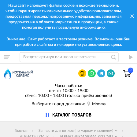
Наш сайт использует файлы cookie и похожие технологии,
чтобы гарантировать максимальное удобство пользователям,
предоставляя персонализированную информацию, запоминая
предпочтения в области маркетинга и продукции, а также
помогая получить правильную информацию.
Внимание! Сайт работает в тестовом режиме. Возможны ошибки
при работе с сайтом и некорректно установленные цены.
0
Часы работы:
пн-пт: 10:00 - 19:00
сб-вс: 10:00 - 18:00 (только приём звонков)
Выберите город доставки:
Москва
КАТАЛОГ ТОВАРОВ
Главная
Запчасти для котлов (по маркам и моделям)
ALPHATHERM
ALPHATHERM SIGMA PKD 24U