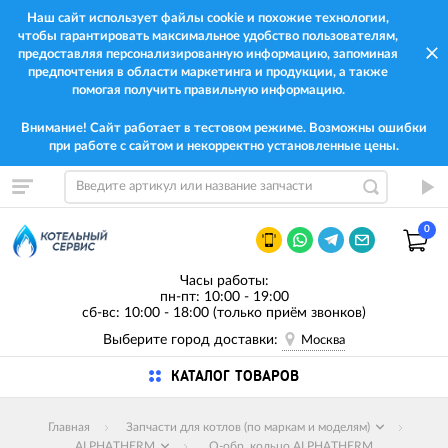
Наш сайт использует файлы cookie и похожие технологии,
чтобы гарантировать максимальное удобство пользователям,
предоставляя персонализированную информацию, запоминая
предпочтения в области маркетинга и продукции, а также
помогая получить правильную информацию.
Внимание! Сайт работает в тестовом режиме. Возможны ошибки
при работе с сайтом и некорректно установленные цены.
0
Часы работы:
пн-пт: 10:00 - 19:00
сб-вс: 10:00 - 18:00 (только приём звонков)
Выберите город доставки:
Москва
КАТАЛОГ ТОВАРОВ
Главная
Запчасти для котлов (по маркам и моделям)
ALPHATHERM
O-обр. кольцо ALPHATHERM