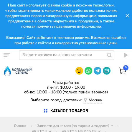
Наш сайт использует файлы cookie и похожие технологии,
чтобы гарантировать максимальное удобство пользователям,
предоставляя персонализированную информацию, запоминая
предпочтения в области маркетинга и продукции, а также
помогая получить правильную информацию.
Внимание! Сайт работает в тестовом режиме. Возможны ошибки
при работе с сайтом и некорректно установленные цены.
0
Часы работы:
пн-пт: 10:00 - 19:00
сб-вс: 10:00 - 18:00 (только приём звонков)
Выберите город доставки:
Москва
КАТАЛОГ ТОВАРОВ
Главная
Запчасти для котлов (по маркам и моделям)
ARISTON
ARISTON HS X 15 CF