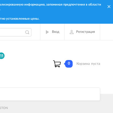
онализированную информацию, запоминая предпочтения в области
.
тно установленные цены.
Вход
Регистрация
0
Корзина
пуста
RISTON