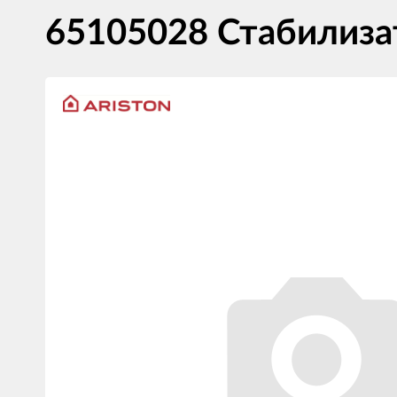
65105028 Стабилизат
Изображения
товаров