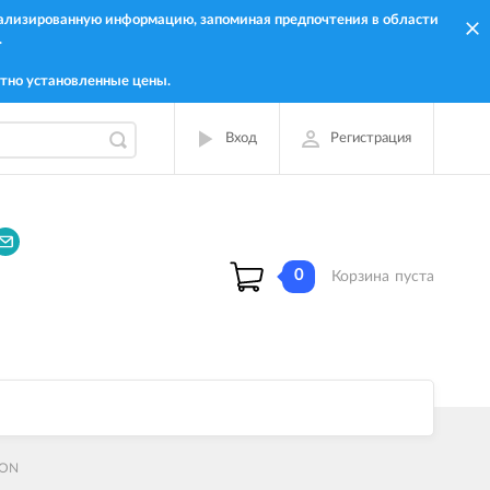
онализированную информацию, запоминая предпочтения в области
.
тно установленные цены.
Вход
Регистрация
0
Корзина
пуста
TON