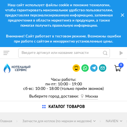
Наш сайт использует файлы cookie и похожие технологии,
чтобы гарантировать максимальное удобство пользователям,
предоставляя персонализированную информацию, запоминая
предпочтения в области маркетинга и продукции, а также
помогая получить правильную информацию.
Внимание! Сайт работает в тестовом режиме. Возможны ошибки
при работе с сайтом и некорректно установленные цены.
0
Часы работы:
пн-пт: 10:00 - 19:00
сб-вс: 10:00 - 18:00 (только приём звонков)
Выберите город доставки:
Москва
КАТАЛОГ ТОВАРОВ
Главная
Запчасти для котлов (по маркам и моделям)
NAVIEN