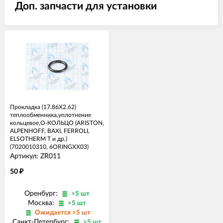
Доп. запчасти для установки
Прокладка (17.86X2.62)
теплообменника,уплотнение
кольцевое,О-КОЛЬЦО (ARISTON,
ALPENHOFF, BAXI, FERROLI,
ELSOTHERM T и др.)
(7020010310, 6ORINGXX03)
Артикул: ZR011
50
₽
Оренбург:
>5 шт
Москва:
>5 шт
Ожидается >5 шт
Санкт-Петербург:
>5 шт