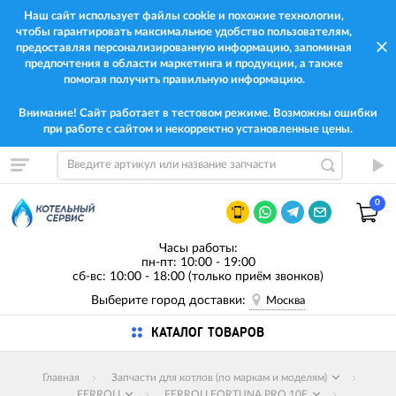
Наш сайт использует файлы cookie и похожие технологии,
чтобы гарантировать максимальное удобство пользователям,
предоставляя персонализированную информацию, запоминая
предпочтения в области маркетинга и продукции, а также
помогая получить правильную информацию.
Внимание! Сайт работает в тестовом режиме. Возможны ошибки
при работе с сайтом и некорректно установленные цены.
0
Часы работы:
пн-пт: 10:00 - 19:00
сб-вс: 10:00 - 18:00 (только приём звонков)
Выберите город доставки:
Москва
КАТАЛОГ ТОВАРОВ
Главная
Запчасти для котлов (по маркам и моделям)
FERROLI
FERROLI FORTUNA PRO 10F