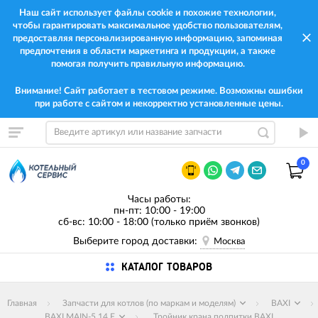
Наш сайт использует файлы cookie и похожие технологии,
чтобы гарантировать максимальное удобство пользователям,
предоставляя персонализированную информацию, запоминая
предпочтения в области маркетинга и продукции, а также
помогая получить правильную информацию.
Внимание! Сайт работает в тестовом режиме. Возможны ошибки
при работе с сайтом и некорректно установленные цены.
0
Часы работы:
пн-пт: 10:00 - 19:00
сб-вс: 10:00 - 18:00 (только приём звонков)
Выберите город доставки:
Москва
КАТАЛОГ ТОВАРОВ
Главная
Запчасти для котлов (по маркам и моделям)
BAXI
BAXI MAIN-5 14 F
Тройник крана подпитки BAXI