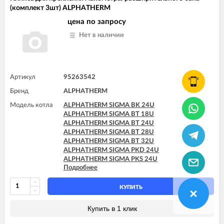
(комплект 3шт) ALPHATHERM
цена по запросу
Нет в наличии
Артикул
95263542
Бренд
ALPHATHERM
Модель котла
ALPHATHERM SIGMA BK 24U
ALPHATHERM SIGMA BT 18U
ALPHATHERM SIGMA BT 24U
ALPHATHERM SIGMA BT 28U
ALPHATHERM SIGMA BT 32U
ALPHATHERM SIGMA PKD 24U
ALPHATHERM SIGMA PKS 24U
Подробнее
ALPHATHERM SIGMA PTD 24U
ALPHATHERM SIGMA PTD 28U
ALPHATHERM SIGMA PTS 18U
КУПИТЬ
ALPHATHERM SIGMA PTS 24U
ALPHATHERM SIGMA PTS 28U
Купить в 1 клик