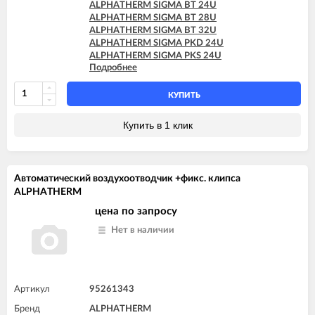
ALPHATHERM SIGMA BT 24U
ALPHATHERM SIGMA BT 28U
ALPHATHERM SIGMA BT 32U
ALPHATHERM SIGMA PKD 24U
ALPHATHERM SIGMA PKS 24U
Подробнее
ALPHATHERM SIGMA PTD 24U
ALPHATHERM SIGMA PTD 28U
ALPHATHERM SIGMA PTS 18U
КУПИТЬ
ALPHATHERM SIGMA PTS 24U
ALPHATHERM SIGMA PTS 28U
Купить в 1 клик
Автоматический воздухоотводчик +фикс. клипса
ALPHATHERM
цена по запросу
Нет в наличии
Артикул
95261343
Бренд
ALPHATHERM