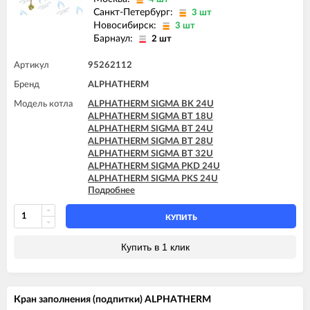
Санкт-Петербург:
3 шт
Новосибирск:
3 шт
Барнаул:
2 шт
Артикул
95262112
Бренд
ALPHATHERM
Модель котла
ALPHATHERM SIGMA BK 24U
ALPHATHERM SIGMA BT 18U
ALPHATHERM SIGMA BT 24U
ALPHATHERM SIGMA BT 28U
ALPHATHERM SIGMA BT 32U
ALPHATHERM SIGMA PKD 24U
ALPHATHERM SIGMA PKS 24U
Подробнее
ALPHATHERM SIGMA PTD 24U
ALPHATHERM SIGMA PTD 28U
ALPHATHERM SIGMA PTS 18U
КУПИТЬ
ALPHATHERM SIGMA PTS 24U
ALPHATHERM SIGMA PTS 28U
Купить в 1 клик
Кран заполнения (подпитки) ALPHATHERM