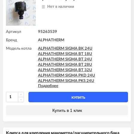
Нет в наличии
Артикул
95263539
Бренд
ALPHATHERM
Модель котла
ALPHATHERM SIGMA BK 24U
ALPHATHERM SIGMA BT 18U
ALPHATHERM SIGMA BT 24U
ALPHATHERM SIGMA BT 28U
ALPHATHERM SIGMA BT 32U
ALPHATHERM SIGMA PKD 24U
ALPHATHERM SIGMA PKS 24U
Подробнее
ALPHATHERM SIGMA PTD 24U
ALPHATHERM SIGMA PTD 28U
ALPHATHERM SIGMA PTS 18U
КУПИТЬ
ALPHATHERM SIGMA PTS 24U
ALPHATHERM SIGMA PTS 28U
Купить в 1 клик
Клипса для крепления манометра/расширительного бака