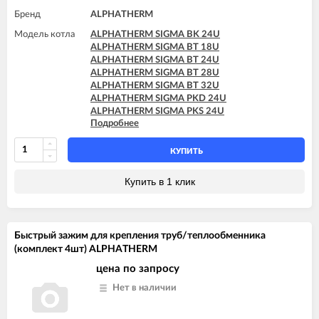
Бренд
ALPHATHERM
Модель котла
ALPHATHERM SIGMA BK 24U
ALPHATHERM SIGMA BT 18U
ALPHATHERM SIGMA BT 24U
ALPHATHERM SIGMA BT 28U
ALPHATHERM SIGMA BT 32U
ALPHATHERM SIGMA PKD 24U
ALPHATHERM SIGMA PKS 24U
Подробнее
ALPHATHERM SIGMA PTD 24U
ALPHATHERM SIGMA PTD 28U
ALPHATHERM SIGMA PTS 18U
КУПИТЬ
ALPHATHERM SIGMA PTS 24U
ALPHATHERM SIGMA PTS 28U
Купить в 1 клик
Быстрый зажим для крепления труб/теплообменника
(комплект 4шт) ALPHATHERM
цена по запросу
Нет в наличии