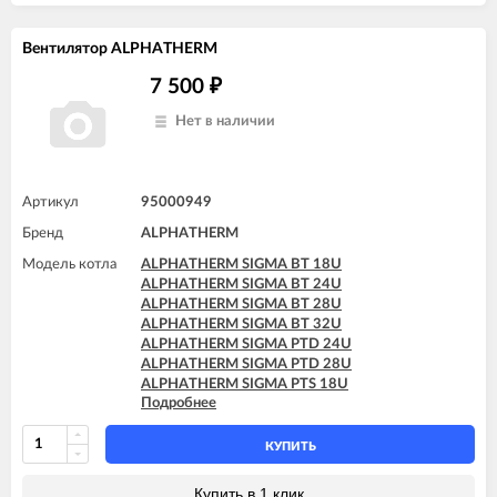
Вентилятор ALPHATHERM
7 500
₽
Нет в наличии
Артикул
95000949
Бренд
ALPHATHERM
Модель котла
ALPHATHERM SIGMA BT 18U
ALPHATHERM SIGMA BT 24U
ALPHATHERM SIGMA BT 28U
ALPHATHERM SIGMA BT 32U
ALPHATHERM SIGMA PTD 24U
ALPHATHERM SIGMA PTD 28U
ALPHATHERM SIGMA PTS 18U
Подробнее
ALPHATHERM SIGMA PTS 24U
ALPHATHERM SIGMA PTS 28U
КУПИТЬ
Купить в 1 клик