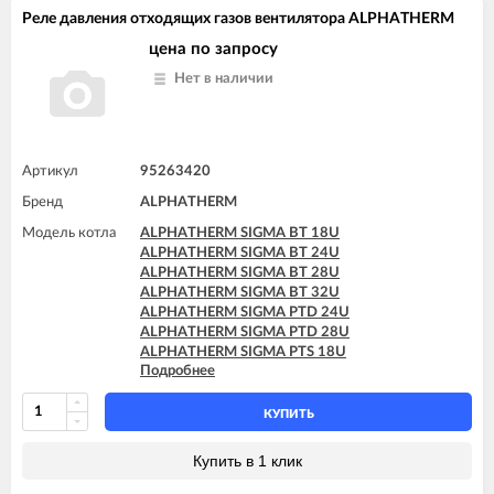
Реле давления отходящих газов вентилятора ALPHATHERM
цена по запросу
Нет в наличии
Артикул
95263420
Бренд
ALPHATHERM
Модель котла
ALPHATHERM SIGMA BT 18U
ALPHATHERM SIGMA BT 24U
ALPHATHERM SIGMA BT 28U
ALPHATHERM SIGMA BT 32U
ALPHATHERM SIGMA PTD 24U
ALPHATHERM SIGMA PTD 28U
ALPHATHERM SIGMA PTS 18U
Подробнее
ALPHATHERM SIGMA PTS 24U
ALPHATHERM SIGMA PTS 28U
КУПИТЬ
Купить в 1 клик