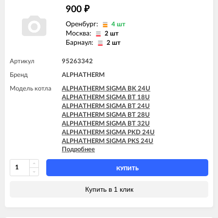
900
₽
Оренбург:
4 шт
Москва:
2 шт
Барнаул:
2 шт
Артикул
95263342
Бренд
ALPHATHERM
Модель котла
ALPHATHERM SIGMA BK 24U
ALPHATHERM SIGMA BT 18U
ALPHATHERM SIGMA BT 24U
ALPHATHERM SIGMA BT 28U
ALPHATHERM SIGMA BT 32U
ALPHATHERM SIGMA PKD 24U
ALPHATHERM SIGMA PKS 24U
Подробнее
ALPHATHERM SIGMA PTD 24U
ALPHATHERM SIGMA PTD 28U
ALPHATHERM SIGMA PTS 18U
КУПИТЬ
ALPHATHERM SIGMA PTS 24U
ALPHATHERM SIGMA PTS 28U
Купить в 1 клик