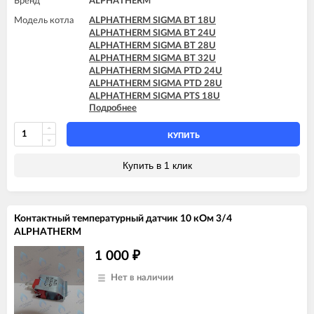
Бренд
ALPHATHERM
Модель котла
ALPHATHERM SIGMA BT 18U
ALPHATHERM SIGMA BT 24U
ALPHATHERM SIGMA BT 28U
ALPHATHERM SIGMA BT 32U
ALPHATHERM SIGMA PTD 24U
ALPHATHERM SIGMA PTD 28U
ALPHATHERM SIGMA PTS 18U
Подробнее
ALPHATHERM SIGMA PTS 24U
ALPHATHERM SIGMA PTS 28U
КУПИТЬ
Купить в 1 клик
Контактный температурный датчик 10 кОм 3/4
ALPHATHERM
1 000
₽
Нет в наличии