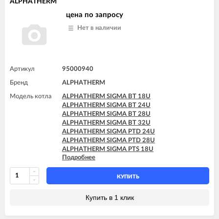
ALPHATHERM
цена по запросу
Нет в наличии
Артикул
95000940
Бренд
ALPHATHERM
Модель котла
ALPHATHERM SIGMA BT 18U
ALPHATHERM SIGMA BT 24U
ALPHATHERM SIGMA BT 28U
ALPHATHERM SIGMA BT 32U
ALPHATHERM SIGMA PTD 24U
ALPHATHERM SIGMA PTD 28U
ALPHATHERM SIGMA PTS 18U
Подробнее
ALPHATHERM SIGMA PTS 24U
ALPHATHERM SIGMA PTS 28U
КУПИТЬ
Купить в 1 клик