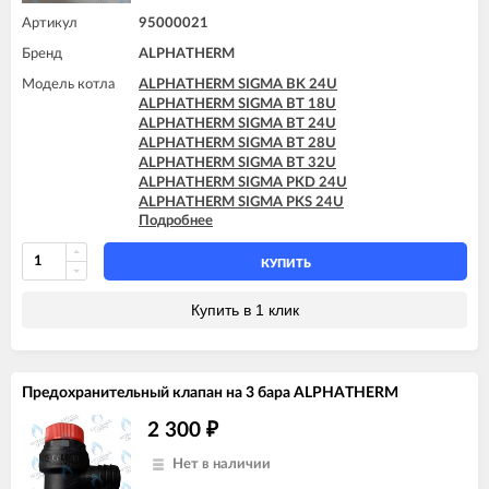
Артикул
95000021
Бренд
ALPHATHERM
Модель котла
ALPHATHERM SIGMA BK 24U
ALPHATHERM SIGMA BT 18U
ALPHATHERM SIGMA BT 24U
ALPHATHERM SIGMA BT 28U
ALPHATHERM SIGMA BT 32U
ALPHATHERM SIGMA PKD 24U
ALPHATHERM SIGMA PKS 24U
Подробнее
ALPHATHERM SIGMA PTD 24U
ALPHATHERM SIGMA PTD 28U
ALPHATHERM SIGMA PTS 18U
КУПИТЬ
ALPHATHERM SIGMA PTS 24U
ALPHATHERM SIGMA PTS 28U
Купить в 1 клик
Предохранительный клапан на 3 бара ALPHATHERM
2 300
₽
Нет в наличии