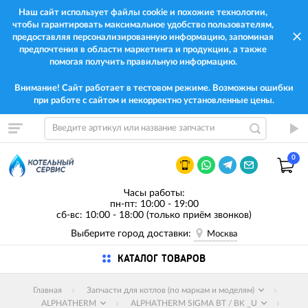
Наш сайт использует файлы cookie и похожие технологии,
чтобы гарантировать максимальное удобство пользователям,
предоставляя персонализированную информацию, запоминая
предпочтения в области маркетинга и продукции, а также
помогая получить правильную информацию.
Внимание! Сайт работает в тестовом режиме. Возможны ошибки
при работе с сайтом и некорректно установленные цены.
0
Часы работы:
пн-пт: 10:00 - 19:00
сб-вс: 10:00 - 18:00 (только приём звонков)
Выберите город доставки:
Москва
КАТАЛОГ ТОВАРОВ
Главная
Запчасти для котлов (по маркам и моделям)
ALPHATHERM
ALPHATHERM SIGMA BT / BK _U