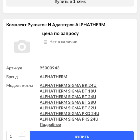
Купить в 1 клик
Комплект Рукояток И Адаптеров ALPHATHERM
цена по запросу
Нет в наличии
Артикул
95000943
Бренд
ALPHATHERM
Модель котла
ALPHATHERM SIGMA BK 24U
ALPHATHERM SIGMA BT 18U
ALPHATHERM SIGMA BT 24U
ALPHATHERM SIGMA BT 28U
ALPHATHERM SIGMA BT 32U
ALPHATHERM SIGMA PKD 24U
ALPHATHERM SIGMA PKS 24U
Подробнее
ALPHATHERM SIGMA PTD 24U
ALPHATHERM SIGMA PTD 28U
ALPHATHERM SIGMA PTS 18U
КУПИТЬ