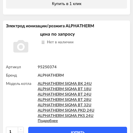
Купить в 1 клик
Электрод ионизации/розжига ALPHATHERM
цена по запросу
Нет в наличии
Артикул
95250374
Бренд
ALPHATHERM
Модель котла
ALPHATHERM SIGMA BK 24U
ALPHATHERM SIGMA BT 18U
ALPHATHERM SIGMA BT 24U
ALPHATHERM SIGMA BT 28U
ALPHATHERM SIGMA BT 32U
ALPHATHERM SIGMA PKD 24U
ALPHATHERM SIGMA PKS 24U
Подробнее
ALPHATHERM SIGMA PTD 24U
ALPHATHERM SIGMA PTD 28U
ALPHATHERM SIGMA PTS 18U
КУПИТЬ