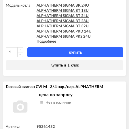
Модель котла
ALPHATHERM SIGMA BK 24U
ALPHATHERM SIGMA BT 18U
ALPHATHERM SIGMA BT 24U
ALPHATHERM SIGMA BT 28U
ALPHATHERM SIGMA BT 32U
ALPHATHERM SIGMA PKD 24U
ALPHATHERM SIGMA PKS 24U
Подробнее
ALPHATHERM SIGMA PTD 24U
ALPHATHERM SIGMA PTD 28U
ALPHATHERM SIGMA PTS 18U
КУПИТЬ
ALPHATHERM SIGMA PTS 24U
ALPHATHERM SIGMA PTS 28U
Купить в 1 клик
Газовый клапан CVI M - 3/4 нар./нар. ALPHATHERM
цена по запросу
Нет в наличии
Артикул
95261432