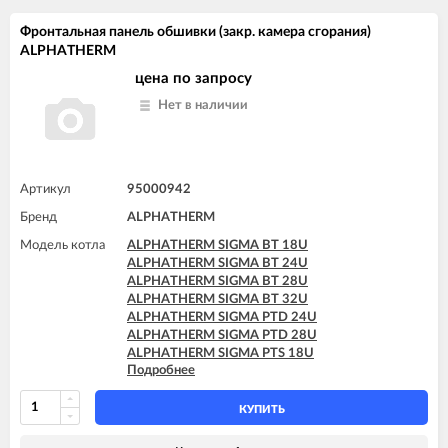
Фронтальная панель обшивки (закр. камера сгорания)
ALPHATHERM
цена по запросу
Нет в наличии
Артикул
95000942
Бренд
ALPHATHERM
Модель котла
ALPHATHERM SIGMA BT 18U
ALPHATHERM SIGMA BT 24U
ALPHATHERM SIGMA BT 28U
ALPHATHERM SIGMA BT 32U
ALPHATHERM SIGMA PTD 24U
ALPHATHERM SIGMA PTD 28U
ALPHATHERM SIGMA PTS 18U
Подробнее
ALPHATHERM SIGMA PTS 24U
ALPHATHERM SIGMA PTS 28U
КУПИТЬ