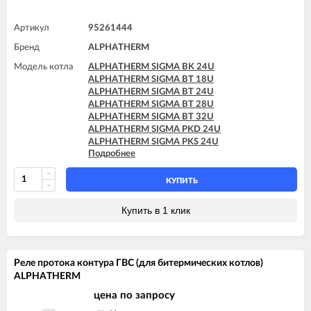
Артикул
95261444
Бренд
ALPHATHERM
Модель котла
ALPHATHERM SIGMA BK 24U
ALPHATHERM SIGMA BT 18U
ALPHATHERM SIGMA BT 24U
ALPHATHERM SIGMA BT 28U
ALPHATHERM SIGMA BT 32U
ALPHATHERM SIGMA PKD 24U
ALPHATHERM SIGMA PKS 24U
Подробнее
ALPHATHERM SIGMA PTD 24U
ALPHATHERM SIGMA PTD 28U
ALPHATHERM SIGMA PTS 18U
КУПИТЬ
ALPHATHERM SIGMA PTS 24U
ALPHATHERM SIGMA PTS 28U
Купить в 1 клик
Реле протока контура ГВС (для битермических котлов)
ALPHATHERM
цена по запросу