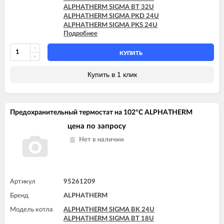
ALPHATHERM SIGMA BT 32U
ALPHATHERM SIGMA PKD 24U
ALPHATHERM SIGMA PKS 24U
Подробнее
ALPHATHERM SIGMA PTD 24U
ALPHATHERM SIGMA PTD 28U
ALPHATHERM SIGMA PTS 18U
КУПИТЬ
ALPHATHERM SIGMA PTS 24U
ALPHATHERM SIGMA PTS 28U
Купить в 1 клик
Предохранительный термостат на 102°C ALPHATHERM
цена по запросу
Нет в наличии
Артикул
95261209
Бренд
ALPHATHERM
Модель котла
ALPHATHERM SIGMA BK 24U
ALPHATHERM SIGMA BT 18U