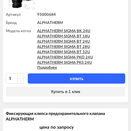
Артикул
95000684
Бренд
ALPHATHERM
Модель котла
ALPHATHERM SIGMA BK 24U
ALPHATHERM SIGMA BT 18U
ALPHATHERM SIGMA BT 24U
ALPHATHERM SIGMA BT 28U
ALPHATHERM SIGMA BT 32U
ALPHATHERM SIGMA PKD 24U
ALPHATHERM SIGMA PKS 24U
Подробнее
ALPHATHERM SIGMA PTD 24U
ALPHATHERM SIGMA PTD 28U
ALPHATHERM SIGMA PTS 18U
КУПИТЬ
ALPHATHERM SIGMA PTS 24U
ALPHATHERM SIGMA PTS 28U
Купить в 1 клик
Фиксирующая клипса предохранительного клапана
ALPHATHERM
цена по запросу