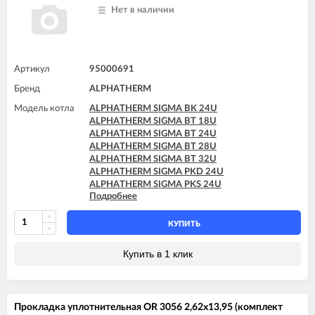
Нет в наличии
Артикул
95000691
Бренд
ALPHATHERM
Модель котла
ALPHATHERM SIGMA BK 24U
ALPHATHERM SIGMA BT 18U
ALPHATHERM SIGMA BT 24U
ALPHATHERM SIGMA BT 28U
ALPHATHERM SIGMA BT 32U
ALPHATHERM SIGMA PKD 24U
ALPHATHERM SIGMA PKS 24U
Подробнее
ALPHATHERM SIGMA PTD 24U
ALPHATHERM SIGMA PTD 28U
ALPHATHERM SIGMA PTS 18U
КУПИТЬ
ALPHATHERM SIGMA PTS 24U
ALPHATHERM SIGMA PTS 28U
Купить в 1 клик
Прокладка уплотнительная OR 3056 2,62x13,95 (комплект