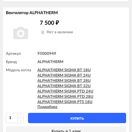
Вентилятор ALPHATHERM
7 500
₽
Нет в наличии
Артикул
95000949
Бренд
ALPHATHERM
Модель котла
ALPHATHERM SIGMA BT 18U
ALPHATHERM SIGMA BT 24U
ALPHATHERM SIGMA BT 28U
ALPHATHERM SIGMA BT 32U
ALPHATHERM SIGMA PTD 24U
ALPHATHERM SIGMA PTD 28U
ALPHATHERM SIGMA PTS 18U
Подробнее
ALPHATHERM SIGMA PTS 24U
ALPHATHERM SIGMA PTS 28U
КУПИТЬ
Купить в 1 клик