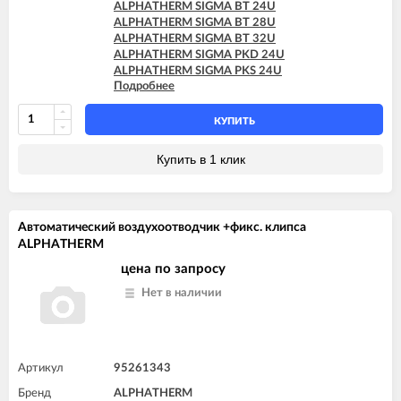
ALPHATHERM SIGMA BT 24U
ALPHATHERM SIGMA BT 28U
ALPHATHERM SIGMA BT 32U
ALPHATHERM SIGMA PKD 24U
ALPHATHERM SIGMA PKS 24U
Подробнее
ALPHATHERM SIGMA PTD 24U
ALPHATHERM SIGMA PTD 28U
ALPHATHERM SIGMA PTS 18U
КУПИТЬ
ALPHATHERM SIGMA PTS 24U
ALPHATHERM SIGMA PTS 28U
Купить в 1 клик
Автоматический воздухоотводчик +фикс. клипса
ALPHATHERM
цена по запросу
Нет в наличии
Артикул
95261343
Бренд
ALPHATHERM