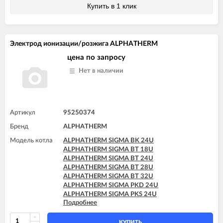
Купить в 1 клик
Электрод ионизации/розжига ALPHATHERM
цена по запросу
Нет в наличии
Артикул
95250374
Бренд
ALPHATHERM
Модель котла
ALPHATHERM SIGMA BK 24U
ALPHATHERM SIGMA BT 18U
ALPHATHERM SIGMA BT 24U
ALPHATHERM SIGMA BT 28U
ALPHATHERM SIGMA BT 32U
ALPHATHERM SIGMA PKD 24U
ALPHATHERM SIGMA PKS 24U
Подробнее
ALPHATHERM SIGMA PTD 24U
ALPHATHERM SIGMA PTD 28U
ALPHATHERM SIGMA PTS 18U
КУПИТЬ