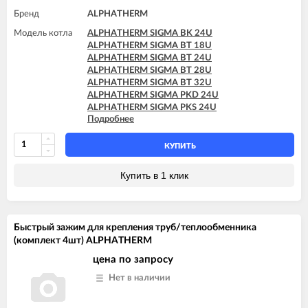
Бренд
ALPHATHERM
Модель котла
ALPHATHERM SIGMA BK 24U
ALPHATHERM SIGMA BT 18U
ALPHATHERM SIGMA BT 24U
ALPHATHERM SIGMA BT 28U
ALPHATHERM SIGMA BT 32U
ALPHATHERM SIGMA PKD 24U
ALPHATHERM SIGMA PKS 24U
Подробнее
ALPHATHERM SIGMA PTD 24U
ALPHATHERM SIGMA PTD 28U
ALPHATHERM SIGMA PTS 18U
КУПИТЬ
ALPHATHERM SIGMA PTS 24U
ALPHATHERM SIGMA PTS 28U
Купить в 1 клик
Быстрый зажим для крепления труб/теплообменника
(комплект 4шт) ALPHATHERM
цена по запросу
Нет в наличии