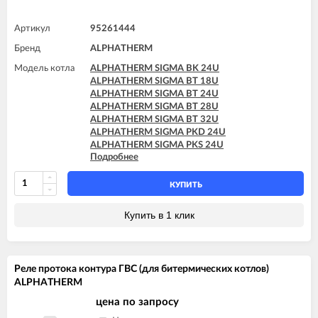
Артикул
95261444
Бренд
ALPHATHERM
Модель котла
ALPHATHERM SIGMA BK 24U
ALPHATHERM SIGMA BT 18U
ALPHATHERM SIGMA BT 24U
ALPHATHERM SIGMA BT 28U
ALPHATHERM SIGMA BT 32U
ALPHATHERM SIGMA PKD 24U
ALPHATHERM SIGMA PKS 24U
Подробнее
ALPHATHERM SIGMA PTD 24U
ALPHATHERM SIGMA PTD 28U
ALPHATHERM SIGMA PTS 18U
КУПИТЬ
ALPHATHERM SIGMA PTS 24U
ALPHATHERM SIGMA PTS 28U
Купить в 1 клик
Реле протока контура ГВС (для битермических котлов)
ALPHATHERM
цена по запросу