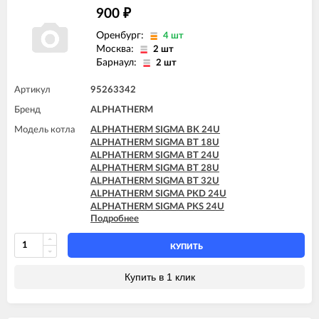
900
₽
Оренбург:
4 шт
Москва:
2 шт
Барнаул:
2 шт
Артикул
95263342
Бренд
ALPHATHERM
Модель котла
ALPHATHERM SIGMA BK 24U
ALPHATHERM SIGMA BT 18U
ALPHATHERM SIGMA BT 24U
ALPHATHERM SIGMA BT 28U
ALPHATHERM SIGMA BT 32U
ALPHATHERM SIGMA PKD 24U
ALPHATHERM SIGMA PKS 24U
Подробнее
ALPHATHERM SIGMA PTD 24U
ALPHATHERM SIGMA PTD 28U
ALPHATHERM SIGMA PTS 18U
КУПИТЬ
ALPHATHERM SIGMA PTS 24U
ALPHATHERM SIGMA PTS 28U
Купить в 1 клик