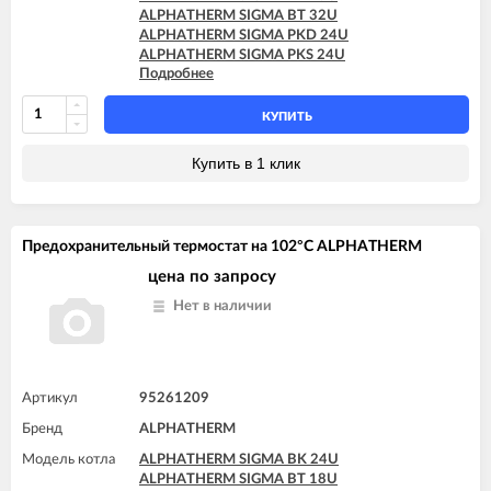
ALPHATHERM SIGMA BT 32U
ALPHATHERM SIGMA PKD 24U
ALPHATHERM SIGMA PKS 24U
Подробнее
ALPHATHERM SIGMA PTD 24U
ALPHATHERM SIGMA PTD 28U
ALPHATHERM SIGMA PTS 18U
КУПИТЬ
ALPHATHERM SIGMA PTS 24U
ALPHATHERM SIGMA PTS 28U
Купить в 1 клик
Предохранительный термостат на 102°C ALPHATHERM
цена по запросу
Нет в наличии
Артикул
95261209
Бренд
ALPHATHERM
Модель котла
ALPHATHERM SIGMA BK 24U
ALPHATHERM SIGMA BT 18U