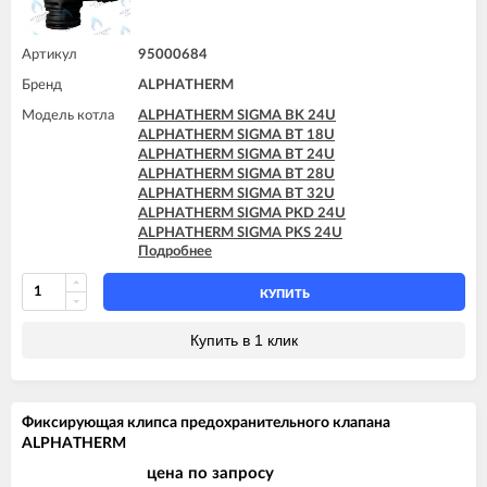
Артикул
95000684
Бренд
ALPHATHERM
Модель котла
ALPHATHERM SIGMA BK 24U
ALPHATHERM SIGMA BT 18U
ALPHATHERM SIGMA BT 24U
ALPHATHERM SIGMA BT 28U
ALPHATHERM SIGMA BT 32U
ALPHATHERM SIGMA PKD 24U
ALPHATHERM SIGMA PKS 24U
Подробнее
ALPHATHERM SIGMA PTD 24U
ALPHATHERM SIGMA PTD 28U
ALPHATHERM SIGMA PTS 18U
КУПИТЬ
ALPHATHERM SIGMA PTS 24U
ALPHATHERM SIGMA PTS 28U
Купить в 1 клик
Фиксирующая клипса предохранительного клапана
ALPHATHERM
цена по запросу