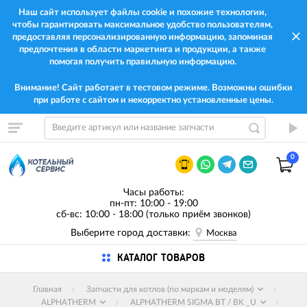
Наш сайт использует файлы cookie и похожие технологии,
чтобы гарантировать максимальное удобство пользователям,
предоставляя персонализированную информацию, запоминая
предпочтения в области маркетинга и продукции, а также
помогая получить правильную информацию.
Внимание! Сайт работает в тестовом режиме. Возможны ошибки
при работе с сайтом и некорректно установленные цены.
0
Часы работы:
пн-пт: 10:00 - 19:00
сб-вс: 10:00 - 18:00 (только приём звонков)
Выберите город доставки:
Москва
КАТАЛОГ ТОВАРОВ
Главная
Запчасти для котлов (по маркам и моделям)
ALPHATHERM
ALPHATHERM SIGMA BT / BK _U