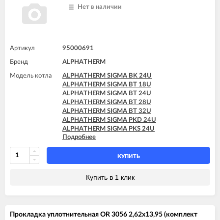
Нет в наличии
Артикул
95000691
Бренд
ALPHATHERM
Модель котла
ALPHATHERM SIGMA BK 24U
ALPHATHERM SIGMA BT 18U
ALPHATHERM SIGMA BT 24U
ALPHATHERM SIGMA BT 28U
ALPHATHERM SIGMA BT 32U
ALPHATHERM SIGMA PKD 24U
ALPHATHERM SIGMA PKS 24U
Подробнее
ALPHATHERM SIGMA PTD 24U
ALPHATHERM SIGMA PTD 28U
ALPHATHERM SIGMA PTS 18U
КУПИТЬ
ALPHATHERM SIGMA PTS 24U
ALPHATHERM SIGMA PTS 28U
Купить в 1 клик
Прокладка уплотнительная OR 3056 2,62x13,95 (комплект