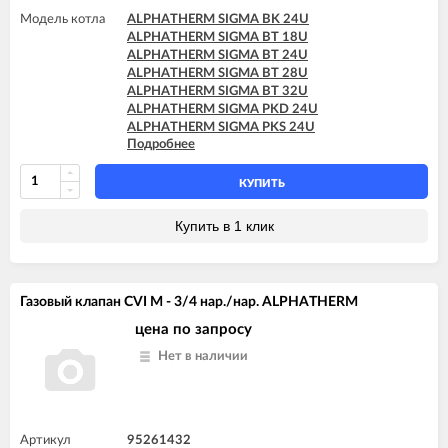
Модель котла
ALPHATHERM SIGMA BK 24U
ALPHATHERM SIGMA BT 18U
ALPHATHERM SIGMA BT 24U
ALPHATHERM SIGMA BT 28U
ALPHATHERM SIGMA BT 32U
ALPHATHERM SIGMA PKD 24U
ALPHATHERM SIGMA PKS 24U
Подробнее
ALPHATHERM SIGMA PTD 24U
ALPHATHERM SIGMA PTD 28U
ALPHATHERM SIGMA PTS 18U
КУПИТЬ
ALPHATHERM SIGMA PTS 24U
ALPHATHERM SIGMA PTS 28U
Купить в 1 клик
Газовый клапан CVI M - 3/4 нар./нар. ALPHATHERM
цена по запросу
Нет в наличии
Артикул
95261432