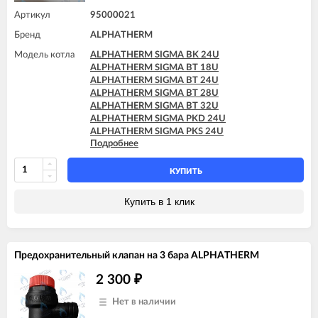
Артикул
95000021
Бренд
ALPHATHERM
Модель котла
ALPHATHERM SIGMA BK 24U
ALPHATHERM SIGMA BT 18U
ALPHATHERM SIGMA BT 24U
ALPHATHERM SIGMA BT 28U
ALPHATHERM SIGMA BT 32U
ALPHATHERM SIGMA PKD 24U
ALPHATHERM SIGMA PKS 24U
Подробнее
ALPHATHERM SIGMA PTD 24U
ALPHATHERM SIGMA PTD 28U
ALPHATHERM SIGMA PTS 18U
КУПИТЬ
ALPHATHERM SIGMA PTS 24U
ALPHATHERM SIGMA PTS 28U
Купить в 1 клик
Предохранительный клапан на 3 бара ALPHATHERM
2 300
₽
Нет в наличии