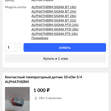
Бренд
ALPHATHERM
Модель котла
ALPHATHERM SIGMA BT 18U
ALPHATHERM SIGMA BT 24U
ALPHATHERM SIGMA BT 28U
ALPHATHERM SIGMA BT 32U
ALPHATHERM SIGMA PTD 24U
ALPHATHERM SIGMA PTD 28U
ALPHATHERM SIGMA PTS 18U
Подробнее
ALPHATHERM SIGMA PTS 24U
ALPHATHERM SIGMA PTS 28U
КУПИТЬ
Купить в 1 клик
Контактный температурный датчик 10 кОм 3/4
ALPHATHERM
1 000
₽
Нет в наличии