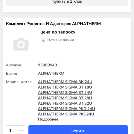
Купить в 1 клик
Комплект Рукояток И Адаптеров ALPHATHERM
цена по запросу
Нет в наличии
Артикул
95000943
Бренд
ALPHATHERM
Модель котла
ALPHATHERM SIGMA BK 24U
ALPHATHERM SIGMA BT 18U
ALPHATHERM SIGMA BT 24U
ALPHATHERM SIGMA BT 28U
ALPHATHERM SIGMA BT 32U
ALPHATHERM SIGMA PKD 24U
ALPHATHERM SIGMA PKS 24U
Подробнее
ALPHATHERM SIGMA PTD 24U
ALPHATHERM SIGMA PTD 28U
ALPHATHERM SIGMA PTS 18U
КУПИТЬ