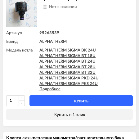
Нет в наличии
Артикул
95263539
Бренд
ALPHATHERM
Модель котла
ALPHATHERM SIGMA BK 24U
ALPHATHERM SIGMA BT 18U
ALPHATHERM SIGMA BT 24U
ALPHATHERM SIGMA BT 28U
ALPHATHERM SIGMA BT 32U
ALPHATHERM SIGMA PKD 24U
ALPHATHERM SIGMA PKS 24U
Подробнее
ALPHATHERM SIGMA PTD 24U
ALPHATHERM SIGMA PTD 28U
ALPHATHERM SIGMA PTS 18U
КУПИТЬ
ALPHATHERM SIGMA PTS 24U
ALPHATHERM SIGMA PTS 28U
Купить в 1 клик
Клипса для крепления манометра/расширительного бака