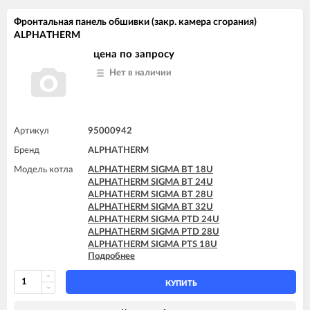
Фронтальная панель обшивки (закр. камера сгорания)
ALPHATHERM
цена по запросу
Нет в наличии
Артикул
95000942
Бренд
ALPHATHERM
Модель котла
ALPHATHERM SIGMA BT 18U
ALPHATHERM SIGMA BT 24U
ALPHATHERM SIGMA BT 28U
ALPHATHERM SIGMA BT 32U
ALPHATHERM SIGMA PTD 24U
ALPHATHERM SIGMA PTD 28U
ALPHATHERM SIGMA PTS 18U
Подробнее
ALPHATHERM SIGMA PTS 24U
ALPHATHERM SIGMA PTS 28U
КУПИТЬ