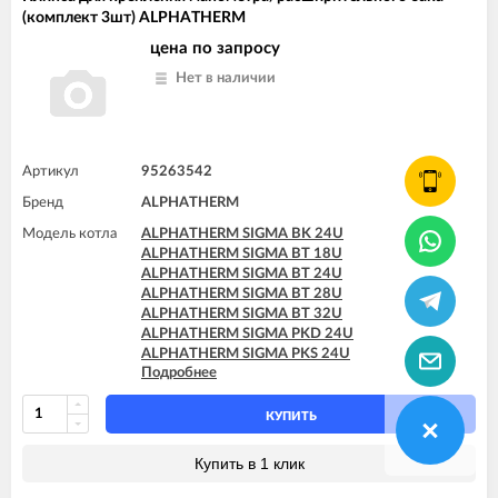
(комплект 3шт) ALPHATHERM
цена по запросу
Нет в наличии
Артикул
95263542
Бренд
ALPHATHERM
Модель котла
ALPHATHERM SIGMA BK 24U
ALPHATHERM SIGMA BT 18U
ALPHATHERM SIGMA BT 24U
ALPHATHERM SIGMA BT 28U
ALPHATHERM SIGMA BT 32U
ALPHATHERM SIGMA PKD 24U
ALPHATHERM SIGMA PKS 24U
Подробнее
ALPHATHERM SIGMA PTD 24U
ALPHATHERM SIGMA PTD 28U
ALPHATHERM SIGMA PTS 18U
КУПИТЬ
ALPHATHERM SIGMA PTS 24U
ALPHATHERM SIGMA PTS 28U
Купить в 1 клик