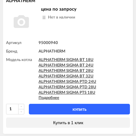
ALPHATHERM
цена по запросу
Нет в наличии
Артикул
95000940
Бренд
ALPHATHERM
Модель котла
ALPHATHERM SIGMA BT 18U
ALPHATHERM SIGMA BT 24U
ALPHATHERM SIGMA BT 28U
ALPHATHERM SIGMA BT 32U
ALPHATHERM SIGMA PTD 24U
ALPHATHERM SIGMA PTD 28U
ALPHATHERM SIGMA PTS 18U
Подробнее
ALPHATHERM SIGMA PTS 24U
ALPHATHERM SIGMA PTS 28U
КУПИТЬ
Купить в 1 клик