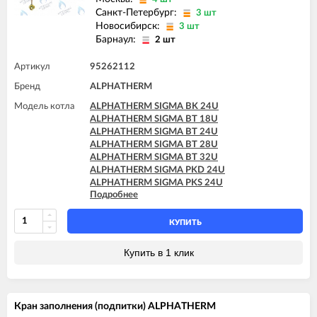
Санкт-Петербург:
3 шт
Новосибирск:
3 шт
Барнаул:
2 шт
Артикул
95262112
Бренд
ALPHATHERM
Модель котла
ALPHATHERM SIGMA BK 24U
ALPHATHERM SIGMA BT 18U
ALPHATHERM SIGMA BT 24U
ALPHATHERM SIGMA BT 28U
ALPHATHERM SIGMA BT 32U
ALPHATHERM SIGMA PKD 24U
ALPHATHERM SIGMA PKS 24U
Подробнее
ALPHATHERM SIGMA PTD 24U
ALPHATHERM SIGMA PTD 28U
ALPHATHERM SIGMA PTS 18U
КУПИТЬ
ALPHATHERM SIGMA PTS 24U
ALPHATHERM SIGMA PTS 28U
Купить в 1 клик
Кран заполнения (подпитки) ALPHATHERM