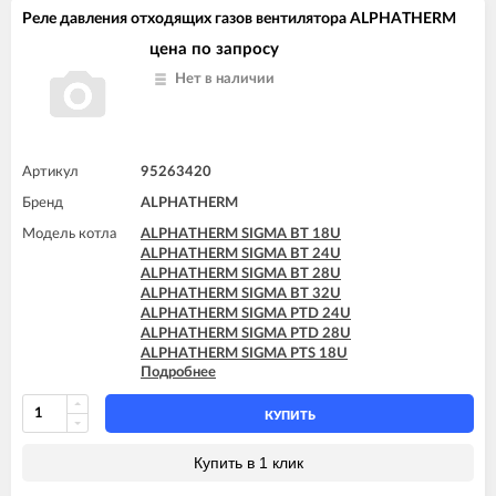
Реле давления отходящих газов вентилятора ALPHATHERM
цена по запросу
Нет в наличии
Артикул
95263420
Бренд
ALPHATHERM
Модель котла
ALPHATHERM SIGMA BT 18U
ALPHATHERM SIGMA BT 24U
ALPHATHERM SIGMA BT 28U
ALPHATHERM SIGMA BT 32U
ALPHATHERM SIGMA PTD 24U
ALPHATHERM SIGMA PTD 28U
ALPHATHERM SIGMA PTS 18U
Подробнее
ALPHATHERM SIGMA PTS 24U
ALPHATHERM SIGMA PTS 28U
КУПИТЬ
Купить в 1 клик