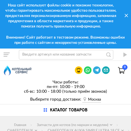
Наш сайт использует файлы cookie и похожие технологии,
чтобы гарантировать максимальное удобство пользователям,
предоставляя персонализированную информацию, запоминая
предпочтения в области маркетинга и продукции, а также
помогая получить правильную информацию.
Внимание! Сайт работает в тестовом режиме. Возможны ошибки
при работе с сайтом и некорректно установленные цены.
0
Часы работы:
пн-пт: 10:00 - 19:00
сб-вс: 10:00 - 18:00 (только приём звонков)
Выберите город доставки:
Москва
КАТАЛОГ ТОВАРОВ
Главная
Запчасти для котлов (по маркам и моделям)
CHAFFOTEAUX
CHAFFOTEAUX ALIXIA SIMPLE ULTRA 18 CF