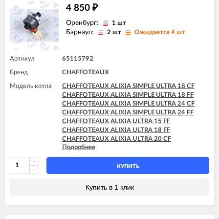
CHAFFOTEAUX PIGMA ULTRA SYSTEM 25 FF
4 850
₽
CHAFFOTEAUX PIGMA ULTRA SYSTEM 30 FF
CHAFFOTEAUX PIGMA ULTRA SYSTEM 35 FF
Оренбург:
1 шт
Барнаул:
2 шт
Ожидается 4 шт
Артикул
65115792
Бренд
CHAFFOTEAUX
Модель котла
CHAFFOTEAUX ALIXIA SIMPLE ULTRA 18 CF
CHAFFOTEAUX ALIXIA SIMPLE ULTRA 18 FF
CHAFFOTEAUX ALIXIA SIMPLE ULTRA 24 CF
CHAFFOTEAUX ALIXIA SIMPLE ULTRA 24 FF
CHAFFOTEAUX ALIXIA ULTRA 15 FF
CHAFFOTEAUX ALIXIA ULTRA 18 FF
CHAFFOTEAUX ALIXIA ULTRA 20 CF
Подробнее
CHAFFOTEAUX ALIXIA ULTRA 20 FF
CHAFFOTEAUX ALIXIA ULTRA 24 CF
CHAFFOTEAUX ALIXIA ULTRA 24 FF
КУПИТЬ
CHAFFOTEAUX INOA ULTRA 24 FF
CHAFFOTEAUX PIGMA ULTRA 25 CF
Купить в 1 клик
CHAFFOTEAUX PIGMA ULTRA 25 FF
CHAFFOTEAUX PIGMA ULTRA 30 CF
CHAFFOTEAUX PIGMA ULTRA 30 FF
CHAFFOTEAUX PIGMA ULTRA 35 FF