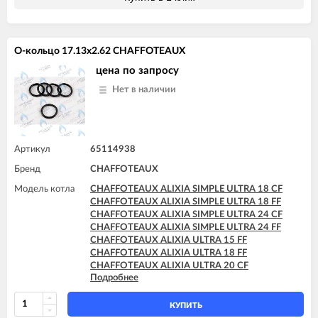
CHAFFOTEAUX PIGMA ULTRA 25 FF
CHAFFOTEAUX PIGMA ULTRA 30 CF
CHAFFOTEAUX PIGMA ULTRA 30 FF
CHAFFOTEAUX PIGMA ULTRA 35 FF
О-кольцо 17.13x2.62 CHAFFOTEAUX
CHAFFOTEAUX PIGMA ULTRA SYSTEM 25 CF
CHAFFOTEAUX PIGMA ULTRA SYSTEM 25 FF
цена по запросу
CHAFFOTEAUX PIGMA ULTRA SYSTEM 30 FF
Нет в наличии
CHAFFOTEAUX PIGMA ULTRA SYSTEM 35 FF
Артикул
65114938
Бренд
CHAFFOTEAUX
Модель котла
CHAFFOTEAUX ALIXIA SIMPLE ULTRA 18 CF
CHAFFOTEAUX ALIXIA SIMPLE ULTRA 18 FF
CHAFFOTEAUX ALIXIA SIMPLE ULTRA 24 CF
CHAFFOTEAUX ALIXIA SIMPLE ULTRA 24 FF
CHAFFOTEAUX ALIXIA ULTRA 15 FF
CHAFFOTEAUX ALIXIA ULTRA 18 FF
CHAFFOTEAUX ALIXIA ULTRA 20 CF
Подробнее
CHAFFOTEAUX ALIXIA ULTRA 20 FF
CHAFFOTEAUX ALIXIA ULTRA 24 CF
CHAFFOTEAUX ALIXIA ULTRA 24 FF
КУПИТЬ
CHAFFOTEAUX INOA ULTRA 24 FF