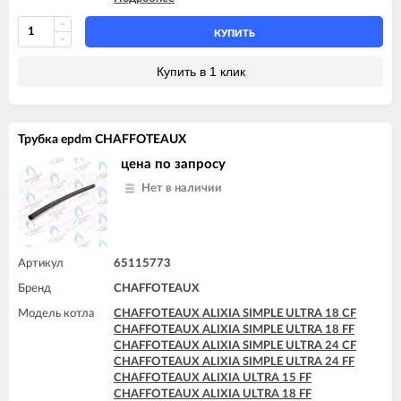
CHAFFOTEAUX TALIA 30 FF
CHAFFOTEAUX PIGMA ULTRA SYSTEM 35 FF
CHAFFOTEAUX TALIA 35 FF
КУПИТЬ
CHAFFOTEAUX TALIA SYSTEM 15 CF
CHAFFOTEAUX TALIA SYSTEM 15 FF
Купить в 1 клик
CHAFFOTEAUX TALIA SYSTEM 25 CF
CHAFFOTEAUX TALIA SYSTEM 25 FF
CHAFFOTEAUX TALIA SYSTEM 30 FF
CHAFFOTEAUX TALIA SYSTEM 35 FF
Трубка epdm CHAFFOTEAUX
цена по запросу
Нет в наличии
Артикул
65115773
Бренд
CHAFFOTEAUX
Модель котла
CHAFFOTEAUX ALIXIA SIMPLE ULTRA 18 CF
CHAFFOTEAUX ALIXIA SIMPLE ULTRA 18 FF
CHAFFOTEAUX ALIXIA SIMPLE ULTRA 24 CF
CHAFFOTEAUX ALIXIA SIMPLE ULTRA 24 FF
CHAFFOTEAUX ALIXIA ULTRA 15 FF
CHAFFOTEAUX ALIXIA ULTRA 18 FF