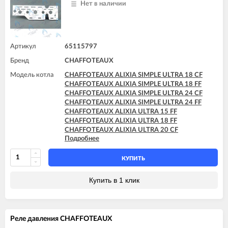
Нет в наличии
Артикул
65115797
Бренд
CHAFFOTEAUX
Модель котла
CHAFFOTEAUX ALIXIA SIMPLE ULTRA 18 CF
CHAFFOTEAUX ALIXIA SIMPLE ULTRA 18 FF
CHAFFOTEAUX ALIXIA SIMPLE ULTRA 24 CF
CHAFFOTEAUX ALIXIA SIMPLE ULTRA 24 FF
CHAFFOTEAUX ALIXIA ULTRA 15 FF
CHAFFOTEAUX ALIXIA ULTRA 18 FF
CHAFFOTEAUX ALIXIA ULTRA 20 CF
Подробнее
CHAFFOTEAUX ALIXIA ULTRA 20 FF
CHAFFOTEAUX ALIXIA ULTRA 24 CF
CHAFFOTEAUX ALIXIA ULTRA 24 FF
КУПИТЬ
CHAFFOTEAUX INOA ULTRA 24 FF
CHAFFOTEAUX PIGMA ULTRA 25 CF
Купить в 1 клик
CHAFFOTEAUX PIGMA ULTRA 25 FF
CHAFFOTEAUX PIGMA ULTRA 30 CF
CHAFFOTEAUX PIGMA ULTRA 30 FF
CHAFFOTEAUX PIGMA ULTRA 35 FF
Реле давления CHAFFOTEAUX
CHAFFOTEAUX PIGMA ULTRA SYSTEM 25 CF