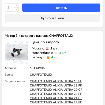
CHAFFOTEAUX ALIXIA ULTRA 24 CF
CHAFFOTEAUX ALIXIA ULTRA 24 FF
КУПИТЬ
CHAFFOTEAUX INOA ULTRA 24 FF
CHAFFOTEAUX PIGMA ULTRA 25 CF
Купить в 1 клик
CHAFFOTEAUX PIGMA ULTRA 25 FF
CHAFFOTEAUX PIGMA ULTRA 30 CF
CHAFFOTEAUX PIGMA ULTRA 30 FF
CHAFFOTEAUX PIGMA ULTRA 35 FF
Мотор 3-х ходового клапана CHAFFOTEAUX
CHAFFOTEAUX PIGMA ULTRA SYSTEM 25 CF
CHAFFOTEAUX PIGMA ULTRA SYSTEM 25 FF
цена по запросу
CHAFFOTEAUX PIGMA ULTRA SYSTEM 30 FF
Москва:
2 шт
CHAFFOTEAUX PIGMA ULTRA SYSTEM 35 FF
Новосибирск:
3 шт
Барнаул:
4 шт
Артикул
65114936
Бренд
CHAFFOTEAUX
Модель котла
CHAFFOTEAUX ALIXIA ULTRA 15 FF
CHAFFOTEAUX ALIXIA ULTRA 18 FF
CHAFFOTEAUX ALIXIA ULTRA 20 CF
CHAFFOTEAUX ALIXIA ULTRA 20 FF
CHAFFOTEAUX ALIXIA ULTRA 24 CF
CHAFFOTEAUX ALIXIA ULTRA 24 FF