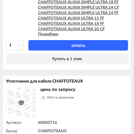
CHAFFOTEAUX TALIA SYSTEM 35 FF
CHAFFOTEAUX ALIXIA SIMPLE ULTRA 18 FF
CHAFFOTEAUX ALIXIA SIMPLE ULTRA 24 CF
CHAFFOTEAUX ALIXIA SIMPLE ULTRA 24 FF
CHAFFOTEAUX ALIXIA ULTRA 15 FF
CHAFFOTEAUX ALIXIA ULTRA 18 FF
CHAFFOTEAUX ALIXIA ULTRA 20 CF
Подробнее
CHAFFOTEAUX ALIXIA ULTRA 20 FF
CHAFFOTEAUX ALIXIA ULTRA 24 CF
CHAFFOTEAUX ALIXIA ULTRA 24 FF
КУПИТЬ
CHAFFOTEAUX INOA ULTRA 24 FF
CHAFFOTEAUX PIGMA ULTRA 25 CF
Купить в 1 клик
CHAFFOTEAUX PIGMA ULTRA 25 FF
CHAFFOTEAUX PIGMA ULTRA 30 CF
CHAFFOTEAUX PIGMA ULTRA 30 FF
CHAFFOTEAUX PIGMA ULTRA 35 FF
Уплотнение для кабеля CHAFFOTEAUX
CHAFFOTEAUX PIGMA ULTRA SYSTEM 25 CF
CHAFFOTEAUX PIGMA ULTRA SYSTEM 25 FF
цена по запросу
CHAFFOTEAUX PIGMA ULTRA SYSTEM 30 FF
Нет в наличии
CHAFFOTEAUX PIGMA ULTRA SYSTEM 35 FF
Артикул
60000716
Бренд
CHAFFOTEAUX