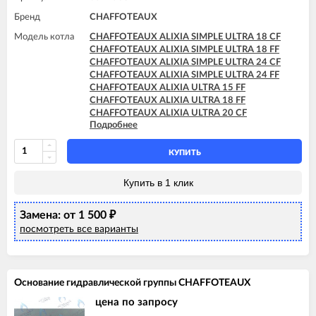
Бренд
CHAFFOTEAUX
Модель котла
CHAFFOTEAUX ALIXIA SIMPLE ULTRA 18 CF
CHAFFOTEAUX ALIXIA SIMPLE ULTRA 18 FF
CHAFFOTEAUX ALIXIA SIMPLE ULTRA 24 CF
CHAFFOTEAUX ALIXIA SIMPLE ULTRA 24 FF
CHAFFOTEAUX ALIXIA ULTRA 15 FF
CHAFFOTEAUX ALIXIA ULTRA 18 FF
CHAFFOTEAUX ALIXIA ULTRA 20 CF
Подробнее
CHAFFOTEAUX ALIXIA ULTRA 20 FF
CHAFFOTEAUX ALIXIA ULTRA 24 CF
CHAFFOTEAUX ALIXIA ULTRA 24 FF
КУПИТЬ
CHAFFOTEAUX INOA ULTRA 24 FF
CHAFFOTEAUX PIGMA ULTRA 25 CF
Купить в 1 клик
CHAFFOTEAUX PIGMA ULTRA 25 FF
CHAFFOTEAUX PIGMA ULTRA 30 CF
Замена: от 1 500
CHAFFOTEAUX PIGMA ULTRA 30 FF
₽
CHAFFOTEAUX PIGMA ULTRA 35 FF
посмотреть все варианты
CHAFFOTEAUX PIGMA ULTRA SYSTEM 25 CF
CHAFFOTEAUX PIGMA ULTRA SYSTEM 25 FF
CHAFFOTEAUX PIGMA ULTRA SYSTEM 30 FF
CHAFFOTEAUX PIGMA ULTRA SYSTEM 35 FF
Основание гидравлической группы CHAFFOTEAUX
цена по запросу