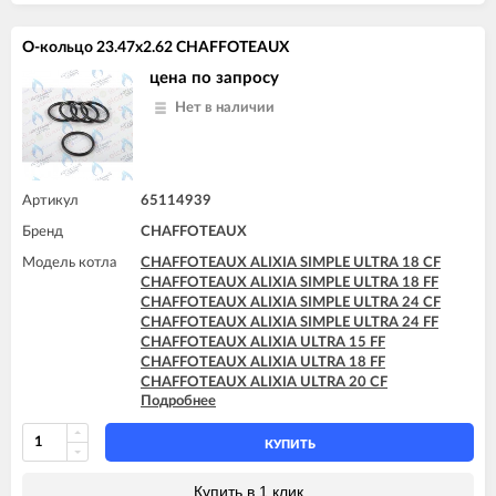
CHAFFOTEAUX TALIA SYSTEM 30 FF
CHAFFOTEAUX TALIA SYSTEM 35 FF
О-кольцо 23.47x2.62 CHAFFOTEAUX
цена по запросу
Нет в наличии
Артикул
65114939
Бренд
CHAFFOTEAUX
Модель котла
CHAFFOTEAUX ALIXIA SIMPLE ULTRA 18 CF
CHAFFOTEAUX ALIXIA SIMPLE ULTRA 18 FF
CHAFFOTEAUX ALIXIA SIMPLE ULTRA 24 CF
CHAFFOTEAUX ALIXIA SIMPLE ULTRA 24 FF
CHAFFOTEAUX ALIXIA ULTRA 15 FF
CHAFFOTEAUX ALIXIA ULTRA 18 FF
CHAFFOTEAUX ALIXIA ULTRA 20 CF
Подробнее
CHAFFOTEAUX ALIXIA ULTRA 20 FF
CHAFFOTEAUX ALIXIA ULTRA 24 CF
CHAFFOTEAUX ALIXIA ULTRA 24 FF
КУПИТЬ
CHAFFOTEAUX INOA ULTRA 24 FF
CHAFFOTEAUX PIGMA ULTRA 25 CF
Купить в 1 клик