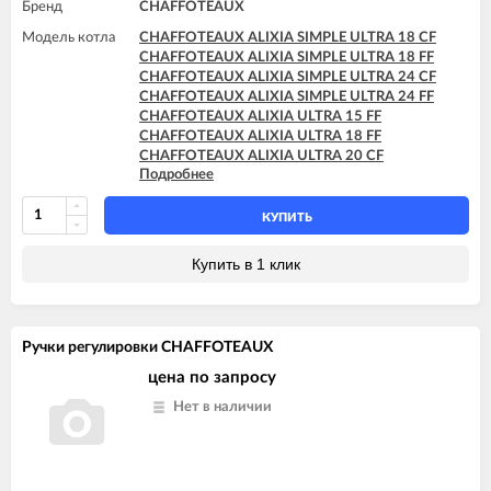
Бренд
CHAFFOTEAUX
CHAFFOTEAUX PIGMA ULTRA SYSTEM 25 FF
CHAFFOTEAUX PIGMA ULTRA SYSTEM 30 FF
Модель котла
CHAFFOTEAUX ALIXIA SIMPLE ULTRA 18 CF
CHAFFOTEAUX PIGMA ULTRA SYSTEM 35 FF
CHAFFOTEAUX ALIXIA SIMPLE ULTRA 18 FF
CHAFFOTEAUX ALIXIA SIMPLE ULTRA 24 CF
CHAFFOTEAUX ALIXIA SIMPLE ULTRA 24 FF
CHAFFOTEAUX ALIXIA ULTRA 15 FF
CHAFFOTEAUX ALIXIA ULTRA 18 FF
CHAFFOTEAUX ALIXIA ULTRA 20 CF
Подробнее
CHAFFOTEAUX ALIXIA ULTRA 20 FF
CHAFFOTEAUX ALIXIA ULTRA 24 CF
CHAFFOTEAUX ALIXIA ULTRA 24 FF
КУПИТЬ
CHAFFOTEAUX INOA ULTRA 24 FF
CHAFFOTEAUX PIGMA ULTRA 25 CF
Купить в 1 клик
CHAFFOTEAUX PIGMA ULTRA 25 FF
CHAFFOTEAUX PIGMA ULTRA 30 CF
CHAFFOTEAUX PIGMA ULTRA 30 FF
CHAFFOTEAUX PIGMA ULTRA 35 FF
Ручки регулировки CHAFFOTEAUX
CHAFFOTEAUX PIGMA ULTRA SYSTEM 25 CF
CHAFFOTEAUX PIGMA ULTRA SYSTEM 25 FF
цена по запросу
CHAFFOTEAUX PIGMA ULTRA SYSTEM 30 FF
Нет в наличии
CHAFFOTEAUX PIGMA ULTRA SYSTEM 35 FF