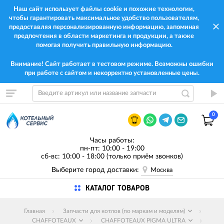
Наш сайт использует файлы cookie и похожие технологии,
чтобы гарантировать максимальное удобство пользователям,
предоставляя персонализированную информацию, запоминая
предпочтения в области маркетинга и продукции, а также
помогая получить правильную информацию.
Внимание! Сайт работает в тестовом режиме. Возможны ошибки
при работе с сайтом и некорректно установленные цены.
0
Часы работы:
пн-пт: 10:00 - 19:00
сб-вс: 10:00 - 18:00 (только приём звонков)
Выберите город доставки:
Москва
КАТАЛОГ ТОВАРОВ
Главная
Запчасти для котлов (по маркам и моделям)
CHAFFOTEAUX
CHAFFOTEAUX PIGMA ULTRA