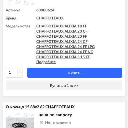
Артикул
60000624
Бренд
CHAFFOTEAUX
Модель котла
CHAFFOTEAUX ALIXIA 18 FF
CHAFFOTEAUX ALIXIA 20 CF
CHAFFOTEAUX ALIXIA 20 FF
CHAFFOTEAUX ALIXIA 24 CF
CHAFFOTEAUX ALIXIA 24 FF LPG
CHAFFOTEAUX ALIXIA 24 FF NG
CHAFFOTEAUX ALIXIA S 15 FF
Подробнее
CHAFFOTEAUX ALIXIA S 18 FF
CHAFFOTEAUX ALIXIA S 20 CF
CHAFFOTEAUX ALIXIA S 20 FF
КУПИТЬ
CHAFFOTEAUX ALIXIA S 24 CF
CHAFFOTEAUX ALIXIA S 24 CF - EU
Купить в 1 клик
CHAFFOTEAUX ALIXIA S 24 FF
CHAFFOTEAUX ALIXIA SIMPLE 18 CF
CHAFFOTEAUX ALIXIA SIMPLE 18 FF
CHAFFOTEAUX ALIXIA SIMPLE 24 CF
О-кольцо 15.88x2.62 CHAFFOTEAUX
CHAFFOTEAUX ALIXIA SIMPLE 24 FF
CHAFFOTEAUX ALIXIA SIMPLE S 18 CF
цена по запросу
CHAFFOTEAUX ALIXIA SIMPLE S 18 FF
Нет в наличии
CHAFFOTEAUX ALIXIA SIMPLE S 24 CF