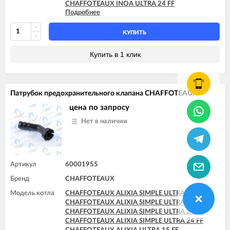
CHAFFOTEAUX INOA ULTRA 24 FF
Подробнее
CHAFFOTEAUX PIGMA ULTRA 25 CF
CHAFFOTEAUX PIGMA ULTRA 25 FF
CHAFFOTEAUX PIGMA ULTRA 30 CF
КУПИТЬ
CHAFFOTEAUX PIGMA ULTRA 30 FF
CHAFFOTEAUX PIGMA ULTRA 35 FF
Купить в 1 клик
CHAFFOTEAUX PIGMA ULTRA SYSTEM 25 CF
CHAFFOTEAUX PIGMA ULTRA SYSTEM 25 FF
CHAFFOTEAUX PIGMA ULTRA SYSTEM 30 FF
CHAFFOTEAUX PIGMA ULTRA SYSTEM 35 FF
Патрубок предохранительного клапана CHAFFOTEAUX
цена по запросу
Нет в наличии
Артикул
60001955
Бренд
CHAFFOTEAUX
Модель котла
CHAFFOTEAUX ALIXIA SIMPLE ULTRA 18 CF
CHAFFOTEAUX ALIXIA SIMPLE ULTRA 18 FF
CHAFFOTEAUX ALIXIA SIMPLE ULTRA 24 CF
CHAFFOTEAUX ALIXIA SIMPLE ULTRA 24 FF