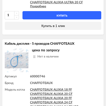
CHAFFOTEAUX ALIXIA ULTRA 20 CF
Подробнее
CHAFFOTEAUX ALIXIA ULTRA 20 FF
CHAFFOTEAUX ALIXIA ULTRA 24 CF
CHAFFOTEAUX ALIXIA ULTRA 24 FF
КУПИТЬ
CHAFFOTEAUX INOA ULTRA 24 FF
CHAFFOTEAUX PIGMA ULTRA 25 CF
Купить в 1 клик
CHAFFOTEAUX PIGMA ULTRA 25 FF
CHAFFOTEAUX PIGMA ULTRA 30 CF
CHAFFOTEAUX PIGMA ULTRA 30 FF
CHAFFOTEAUX PIGMA ULTRA 35 FF
Кабель дисплея - 5 проводов CHAFFOTEAUX
CHAFFOTEAUX PIGMA ULTRA SYSTEM 25 CF
CHAFFOTEAUX PIGMA ULTRA SYSTEM 25 FF
цена по запросу
CHAFFOTEAUX PIGMA ULTRA SYSTEM 30 FF
Нет в наличии
CHAFFOTEAUX PIGMA ULTRA SYSTEM 35 FF
Артикул
60000746
Бренд
CHAFFOTEAUX
Модель котла
CHAFFOTEAUX ALIXIA 18 FF
CHAFFOTEAUX ALIXIA 20 CF
CHAFFOTEAUX ALIXIA 20 FF
CHAFFOTEAUX ALIXIA 24 CF