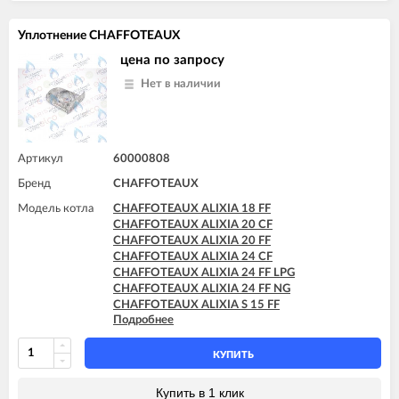
CHAFFOTEAUX PIGMA ULTRA 30 FF
CHAFFOTEAUX PIGMA ULTRA 35 FF
Уплотнение CHAFFOTEAUX
CHAFFOTEAUX PIGMA ULTRA SYSTEM 25 CF
CHAFFOTEAUX PIGMA ULTRA SYSTEM 25 FF
цена по запросу
CHAFFOTEAUX PIGMA ULTRA SYSTEM 30 FF
Нет в наличии
CHAFFOTEAUX PIGMA ULTRA SYSTEM 35 FF
Артикул
60000808
Бренд
CHAFFOTEAUX
Модель котла
CHAFFOTEAUX ALIXIA 18 FF
CHAFFOTEAUX ALIXIA 20 CF
CHAFFOTEAUX ALIXIA 20 FF
CHAFFOTEAUX ALIXIA 24 CF
CHAFFOTEAUX ALIXIA 24 FF LPG
CHAFFOTEAUX ALIXIA 24 FF NG
CHAFFOTEAUX ALIXIA S 15 FF
Подробнее
CHAFFOTEAUX ALIXIA S 18 FF
CHAFFOTEAUX ALIXIA S 20 CF
CHAFFOTEAUX ALIXIA S 20 FF
КУПИТЬ
CHAFFOTEAUX ALIXIA S 24 CF
CHAFFOTEAUX ALIXIA S 24 CF - EU
Купить в 1 клик