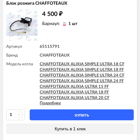
Блок розжига CHAFFOTEAUX
CHAFFOTEAUX PIGMA ULTRA SYSTEM 25 CF
CHAFFOTEAUX PIGMA ULTRA SYSTEM 25 FF
4 500
₽
CHAFFOTEAUX PIGMA ULTRA SYSTEM 30 FF
CHAFFOTEAUX PIGMA ULTRA SYSTEM 35 FF
Барнаул:
1 шт
Артикул
65115791
Бренд
CHAFFOTEAUX
Модель котла
CHAFFOTEAUX ALIXIA SIMPLE ULTRA 18 CF
CHAFFOTEAUX ALIXIA SIMPLE ULTRA 18 FF
CHAFFOTEAUX ALIXIA SIMPLE ULTRA 24 CF
CHAFFOTEAUX ALIXIA SIMPLE ULTRA 24 FF
CHAFFOTEAUX ALIXIA ULTRA 15 FF
CHAFFOTEAUX ALIXIA ULTRA 18 FF
CHAFFOTEAUX ALIXIA ULTRA 20 CF
Подробнее
CHAFFOTEAUX ALIXIA ULTRA 20 FF
CHAFFOTEAUX ALIXIA ULTRA 24 CF
CHAFFOTEAUX ALIXIA ULTRA 24 FF
КУПИТЬ
CHAFFOTEAUX INOA ULTRA 24 FF
CHAFFOTEAUX PIGMA ULTRA 25 CF
Купить в 1 клик
CHAFFOTEAUX PIGMA ULTRA 25 FF
CHAFFOTEAUX PIGMA ULTRA 30 CF