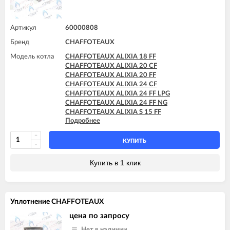
CHAFFOTEAUX TALIA 30 CF
CHAFFOTEAUX TALIA 30 FF
CHAFFOTEAUX TALIA 35 FF
Артикул
60000808
Бренд
CHAFFOTEAUX
Модель котла
CHAFFOTEAUX ALIXIA 18 FF
CHAFFOTEAUX ALIXIA 20 CF
CHAFFOTEAUX ALIXIA 20 FF
CHAFFOTEAUX ALIXIA 24 CF
CHAFFOTEAUX ALIXIA 24 FF LPG
CHAFFOTEAUX ALIXIA 24 FF NG
CHAFFOTEAUX ALIXIA S 15 FF
Подробнее
CHAFFOTEAUX ALIXIA S 18 FF
CHAFFOTEAUX ALIXIA S 20 CF
CHAFFOTEAUX ALIXIA S 20 FF
КУПИТЬ
CHAFFOTEAUX ALIXIA S 24 CF
CHAFFOTEAUX ALIXIA S 24 CF - EU
Купить в 1 клик
CHAFFOTEAUX ALIXIA S 24 FF
CHAFFOTEAUX ALIXIA SIMPLE 18 CF
CHAFFOTEAUX ALIXIA SIMPLE 18 FF
CHAFFOTEAUX ALIXIA SIMPLE 24 CF
Уплотнение CHAFFOTEAUX
CHAFFOTEAUX ALIXIA SIMPLE 24 FF
CHAFFOTEAUX ALIXIA SIMPLE S 18 CF
цена по запросу
CHAFFOTEAUX ALIXIA SIMPLE S 18 FF
Нет в наличии