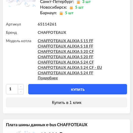
Санкт-Петербург:
3 шт
Новосибирск:
5 шт
Барнаул:
5 шт
Артикул
65114261
Бренд
CHAFFOTEAUX
Модель котла
CHAFFOTEAUX ALIXIA S 15 FF
CHAFFOTEAUX ALIXIA S 18 FF
CHAFFOTEAUX ALIXIA S 20 CF
CHAFFOTEAUX ALIXIA S 20 FF
CHAFFOTEAUX ALIXIA S 24 CF
CHAFFOTEAUX ALIXIA S 24 CF - EU
CHAFFOTEAUX ALIXIA S 24 FF
Подробнее
CHAFFOTEAUX ALIXIA SIMPLE S 18 CF
CHAFFOTEAUX ALIXIA SIMPLE S 18 FF
CHAFFOTEAUX ALIXIA SIMPLE S 24 CF
КУПИТЬ
CHAFFOTEAUX ALIXIA SIMPLE S 24 FF
CHAFFOTEAUX PIGMA 25 CF - EU
Купить в 1 клик
CHAFFOTEAUX PIGMA 30 CF - EU
CHAFFOTEAUX PIGMA EVO 25 CF
CHAFFOTEAUX PIGMA EVO 25 FF
CHAFFOTEAUX PIGMA EVO 30 CF
Плата шины данных e-bus CHAFFOTEAUX
CHAFFOTEAUX PIGMA EVO 30 FF
CHAFFOTEAUX PIGMA EVO 35 FF