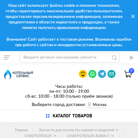
Наш сайт использует файлы cookie и похожие технологии,
чтобы гарантировать максимальное удобство пользователям,
предоставляя персонализированную информацию, запоминая
предпочтения в области маркетинга и продукции, а также
помогая получить правильную информацию.
Внимание! Сайт работает в тестовом режиме. Возможны ошибки
при работе с сайтом и некорректно установленные цены.
0
Часы работы:
пн-пт: 10:00 - 19:00
сб-вс: 10:00 - 18:00 (только приём звонков)
Выберите город доставки:
Москва
КАТАЛОГ ТОВАРОВ
Главная
Запчасти для котлов (по маркам и моделям)
CHAFFOTEAUX
CHAFFOTEAUX ALIXIA S