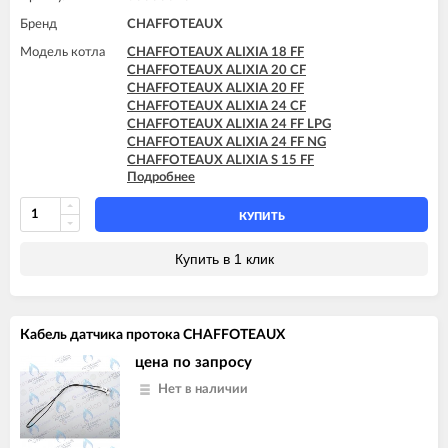
Бренд
CHAFFOTEAUX
Модель котла
CHAFFOTEAUX ALIXIA 18 FF
CHAFFOTEAUX ALIXIA 20 CF
CHAFFOTEAUX ALIXIA 20 FF
CHAFFOTEAUX ALIXIA 24 CF
CHAFFOTEAUX ALIXIA 24 FF LPG
CHAFFOTEAUX ALIXIA 24 FF NG
CHAFFOTEAUX ALIXIA S 15 FF
Подробнее
CHAFFOTEAUX ALIXIA S 18 FF
CHAFFOTEAUX ALIXIA S 20 CF
CHAFFOTEAUX ALIXIA S 20 FF
КУПИТЬ
CHAFFOTEAUX ALIXIA S 24 CF
CHAFFOTEAUX ALIXIA S 24 CF - EU
Купить в 1 клик
CHAFFOTEAUX ALIXIA S 24 FF
CHAFFOTEAUX ALIXIA SIMPLE 18 CF
CHAFFOTEAUX ALIXIA SIMPLE 18 FF
CHAFFOTEAUX ALIXIA SIMPLE 24 CF
Кабель датчика протока CHAFFOTEAUX
CHAFFOTEAUX ALIXIA SIMPLE 24 FF
CHAFFOTEAUX ALIXIA SIMPLE S 18 CF
цена по запросу
CHAFFOTEAUX ALIXIA SIMPLE S 18 FF
Нет в наличии
CHAFFOTEAUX ALIXIA SIMPLE S 24 CF
CHAFFOTEAUX ALIXIA SIMPLE S 24 FF
CHAFFOTEAUX PIGMA 25 CF