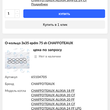
CHAFFOTEAUX ALIXIA SIMPLE 24 CF
CHAFFOTEAUX TALIA SYSTEM 30 FF
Подробнее
CHAFFOTEAUX ALIXIA SIMPLE S 18 CF
CHAFFOTEAUX TALIA SYSTEM 35 FF
CHAFFOTEAUX ALIXIA SIMPLE S 24 CF
CHAFFOTEAUX NIAGARA C 25 CF
КУПИТЬ
CHAFFOTEAUX PIGMA 25 CF
CHAFFOTEAUX TALIA 25 CF
Купить в 1 клик
CHAFFOTEAUX TALIA 30 CF
CHAFFOTEAUX TALIA SYSTEM 15 CF
CHAFFOTEAUX TALIA SYSTEM 25 CF
О-кольцо 3x35 epdm 75 sh CHAFFOTEAUX
цена по запросу
Нет в наличии
Артикул
65104705
Бренд
CHAFFOTEAUX
Модель котла
CHAFFOTEAUX ALIXIA 18 FF
CHAFFOTEAUX ALIXIA 20 CF
CHAFFOTEAUX ALIXIA 20 FF
CHAFFOTEAUX ALIXIA 24 CF
CHAFFOTEAUX ALIXIA 24 FF LPG