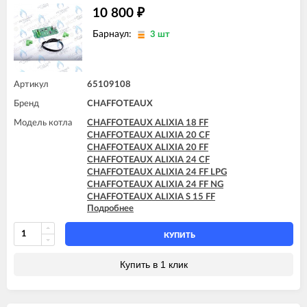
10 800
₽
Барнаул:
3 шт
Артикул
65109108
Бренд
CHAFFOTEAUX
Модель котла
CHAFFOTEAUX ALIXIA 18 FF
CHAFFOTEAUX ALIXIA 20 CF
CHAFFOTEAUX ALIXIA 20 FF
CHAFFOTEAUX ALIXIA 24 CF
CHAFFOTEAUX ALIXIA 24 FF LPG
CHAFFOTEAUX ALIXIA 24 FF NG
CHAFFOTEAUX ALIXIA S 15 FF
Подробнее
CHAFFOTEAUX ALIXIA S 18 FF
CHAFFOTEAUX ALIXIA S 20 CF
CHAFFOTEAUX ALIXIA S 20 FF
КУПИТЬ
CHAFFOTEAUX ALIXIA S 24 CF
CHAFFOTEAUX ALIXIA S 24 CF - EU
Купить в 1 клик
CHAFFOTEAUX ALIXIA S 24 FF
CHAFFOTEAUX ALIXIA SIMPLE 18 CF
CHAFFOTEAUX ALIXIA SIMPLE 18 FF