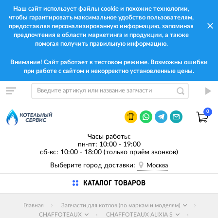
Наш сайт использует файлы cookie и похожие технологии,
чтобы гарантировать максимальное удобство пользователям,
предоставляя персонализированную информацию, запоминая
предпочтения в области маркетинга и продукции, а также
помогая получить правильную информацию.
Внимание! Сайт работает в тестовом режиме. Возможны ошибки
при работе с сайтом и некорректно установленные цены.
0
Часы работы:
пн-пт: 10:00 - 19:00
сб-вс: 10:00 - 18:00 (только приём звонков)
Выберите город доставки:
Москва
КАТАЛОГ ТОВАРОВ
Главная
Запчасти для котлов (по маркам и моделям)
CHAFFOTEAUX
CHAFFOTEAUX ALIXIA S