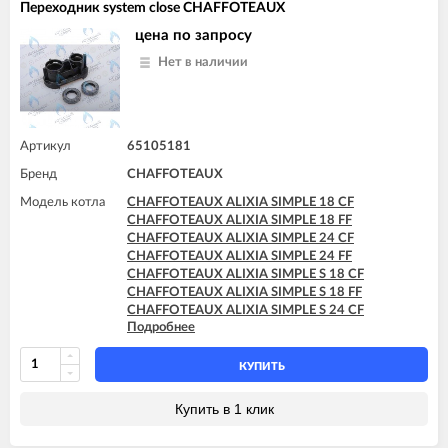
Переходник system close CHAFFOTEAUX
цена по запросу
Нет в наличии
Артикул
65105181
Бренд
CHAFFOTEAUX
Модель котла
CHAFFOTEAUX ALIXIA SIMPLE 18 CF
CHAFFOTEAUX ALIXIA SIMPLE 18 FF
CHAFFOTEAUX ALIXIA SIMPLE 24 CF
CHAFFOTEAUX ALIXIA SIMPLE 24 FF
CHAFFOTEAUX ALIXIA SIMPLE S 18 CF
CHAFFOTEAUX ALIXIA SIMPLE S 18 FF
CHAFFOTEAUX ALIXIA SIMPLE S 24 CF
Подробнее
CHAFFOTEAUX ALIXIA SIMPLE S 24 FF
CHAFFOTEAUX ALIXIA SIMPLE ULTRA 18 CF
CHAFFOTEAUX ALIXIA SIMPLE ULTRA 18 FF
КУПИТЬ
CHAFFOTEAUX ALIXIA SIMPLE ULTRA 24 CF
CHAFFOTEAUX ALIXIA SIMPLE ULTRA 24 FF
Купить в 1 клик
CHAFFOTEAUX TALIA SYSTEM 15 CF
CHAFFOTEAUX TALIA SYSTEM 15 FF