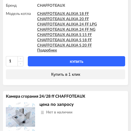
Бренд
CHAFFOTEAUX
Модель котла
CHAFFOTEAUX ALIXIA 18 FF
CHAFFOTEAUX ALIXIA 20 FF
CHAFFOTEAUX ALIXIA 24 FF LPG
CHAFFOTEAUX ALIXIA 24 FF NG
CHAFFOTEAUX ALIXIA S 15 FF
CHAFFOTEAUX ALIXIA S 18 FF
CHAFFOTEAUX ALIXIA S 20 FF
Подробнее
CHAFFOTEAUX ALIXIA S 24 FF
CHAFFOTEAUX ALIXIA SIMPLE 18 FF
CHAFFOTEAUX ALIXIA SIMPLE 24 FF
КУПИТЬ
CHAFFOTEAUX ALIXIA SIMPLE S 18 FF
CHAFFOTEAUX ALIXIA SIMPLE S 24 FF
Купить в 1 клик
CHAFFOTEAUX ALIXIA SIMPLE ULTRA 18 FF
CHAFFOTEAUX ALIXIA SIMPLE ULTRA 24 FF
CHAFFOTEAUX ALIXIA ULTRA 15 FF
CHAFFOTEAUX ALIXIA ULTRA 18 FF
Камера сгорания 24/28 ff CHAFFOTEAUX
CHAFFOTEAUX ALIXIA ULTRA 20 FF
CHAFFOTEAUX ALIXIA ULTRA 24 FF
цена по запросу
CHAFFOTEAUX INOA ULTRA 24 FF
Нет в наличии
CHAFFOTEAUX NIAGARA C 25 FF
CHAFFOTEAUX PIGMA 25 FF
CHAFFOTEAUX PIGMA EVO 25 FF
CHAFFOTEAUX PIGMA EVO SYSTEM 25 FF