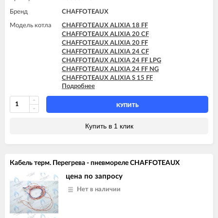
Бренд
CHAFFOTEAUX
Модель котла
CHAFFOTEAUX ALIXIA 18 FF
CHAFFOTEAUX ALIXIA 20 CF
CHAFFOTEAUX ALIXIA 20 FF
CHAFFOTEAUX ALIXIA 24 CF
CHAFFOTEAUX ALIXIA 24 FF LPG
CHAFFOTEAUX ALIXIA 24 FF NG
CHAFFOTEAUX ALIXIA S 15 FF
Подробнее
CHAFFOTEAUX ALIXIA S 18 FF
CHAFFOTEAUX ALIXIA S 20 CF
CHAFFOTEAUX ALIXIA S 20 FF
КУПИТЬ
CHAFFOTEAUX ALIXIA S 24 CF
CHAFFOTEAUX ALIXIA S 24 CF - EU
Купить в 1 клик
CHAFFOTEAUX ALIXIA S 24 FF
CHAFFOTEAUX ALIXIA SIMPLE 18 CF
CHAFFOTEAUX ALIXIA SIMPLE 18 FF
CHAFFOTEAUX ALIXIA SIMPLE 24 CF
Кабeль терм. Перегрева - пневмореле CHAFFOTEAUX
CHAFFOTEAUX ALIXIA SIMPLE 24 FF
CHAFFOTEAUX ALIXIA SIMPLE S 18 CF
цена по запросу
CHAFFOTEAUX ALIXIA SIMPLE S 18 FF
Нет в наличии
CHAFFOTEAUX ALIXIA SIMPLE S 24 CF
CHAFFOTEAUX ALIXIA SIMPLE S 24 FF
CHAFFOTEAUX PIGMA 25 CF