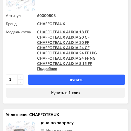
CHAFFOTEAUX TALIA SYSTEM 30 FF
CHAFFOTEAUX TALIA SYSTEM 35 FF
Артикул
60000808
Бренд
CHAFFOTEAUX
Модель котла
CHAFFOTEAUX ALIXIA 18 FF
CHAFFOTEAUX ALIXIA 20 CF
CHAFFOTEAUX ALIXIA 20 FF
CHAFFOTEAUX ALIXIA 24 CF
CHAFFOTEAUX ALIXIA 24 FF LPG
CHAFFOTEAUX ALIXIA 24 FF NG
CHAFFOTEAUX ALIXIA S 15 FF
Подробнее
CHAFFOTEAUX ALIXIA S 18 FF
CHAFFOTEAUX ALIXIA S 20 CF
CHAFFOTEAUX ALIXIA S 20 FF
КУПИТЬ
CHAFFOTEAUX ALIXIA S 24 CF
CHAFFOTEAUX ALIXIA S 24 CF - EU
Купить в 1 клик
CHAFFOTEAUX ALIXIA S 24 FF
CHAFFOTEAUX ALIXIA SIMPLE 18 CF
CHAFFOTEAUX ALIXIA SIMPLE 18 FF
CHAFFOTEAUX ALIXIA SIMPLE 24 CF
Уплотнение CHAFFOTEAUX
CHAFFOTEAUX ALIXIA SIMPLE 24 FF
CHAFFOTEAUX ALIXIA SIMPLE S 18 CF
цена по запросу
CHAFFOTEAUX ALIXIA SIMPLE S 18 FF
Нет в наличии