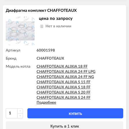
CHAFFOTEAUX TALIA SYSTEM 25 CF
CHAFFOTEAUX TALIA SYSTEM 25 FF
Диафрагма комплект CHAFFOTEAUX
CHAFFOTEAUX TALIA SYSTEM 30 FF
CHAFFOTEAUX TALIA SYSTEM 35 FF
цена по запросу
Нет в наличии
Артикул
60001598
Бренд
CHAFFOTEAUX
Модель котла
CHAFFOTEAUX ALIXIA 18 FF
CHAFFOTEAUX ALIXIA 24 FF LPG
CHAFFOTEAUX ALIXIA 24 FF NG
CHAFFOTEAUX ALIXIA S 15 FF
CHAFFOTEAUX ALIXIA S 18 FF
CHAFFOTEAUX ALIXIA S 20 FF
CHAFFOTEAUX ALIXIA S 24 FF
Подробнее
CHAFFOTEAUX ALIXIA SIMPLE 18 FF
CHAFFOTEAUX ALIXIA SIMPLE 24 FF
CHAFFOTEAUX ALIXIA SIMPLE S 18 FF
КУПИТЬ
CHAFFOTEAUX ALIXIA SIMPLE S 24 FF
CHAFFOTEAUX ALIXIA SIMPLE ULTRA 18 FF
Купить в 1 клик
CHAFFOTEAUX ALIXIA SIMPLE ULTRA 24 FF