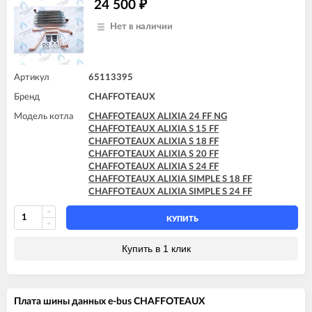
24 500
₽
CHAFFOTEAUX PIGMA EVO SYSTEM 25 CF
CHAFFOTEAUX PIGMA EVO SYSTEM 25 FF
Нет в наличии
CHAFFOTEAUX PIGMA EVO SYSTEM 30 FF
CHAFFOTEAUX PIGMA EVO SYSTEM 35 FF
CHAFFOTEAUX TALIA 25 CF
CHAFFOTEAUX TALIA 25 FF
Артикул
65113395
CHAFFOTEAUX TALIA 30 CF
Бренд
CHAFFOTEAUX
CHAFFOTEAUX TALIA 30 FF
CHAFFOTEAUX TALIA 35 FF
Модель котла
CHAFFOTEAUX ALIXIA 24 FF NG
CHAFFOTEAUX TALIA SYSTEM 15 CF
CHAFFOTEAUX ALIXIA S 15 FF
CHAFFOTEAUX TALIA SYSTEM 15 FF
CHAFFOTEAUX ALIXIA S 18 FF
CHAFFOTEAUX TALIA SYSTEM 25 CF
CHAFFOTEAUX ALIXIA S 20 FF
CHAFFOTEAUX TALIA SYSTEM 25 FF
CHAFFOTEAUX ALIXIA S 24 FF
CHAFFOTEAUX TALIA SYSTEM 30 FF
CHAFFOTEAUX ALIXIA SIMPLE S 18 FF
CHAFFOTEAUX TALIA SYSTEM 35 FF
CHAFFOTEAUX ALIXIA SIMPLE S 24 FF
КУПИТЬ
Купить в 1 клик
Плата шины данных e-bus CHAFFOTEAUX