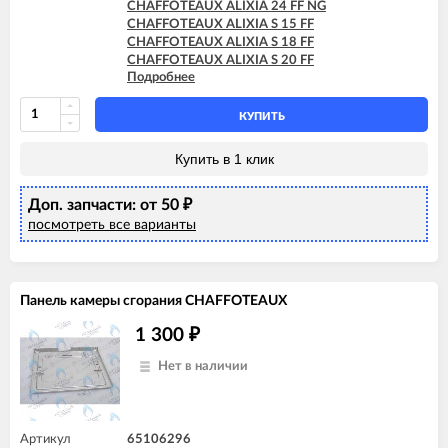
CHAFFOTEAUX ALIXIA 24 FF NG
CHAFFOTEAUX ALIXIA S 15 FF
CHAFFOTEAUX ALIXIA S 18 FF
CHAFFOTEAUX ALIXIA S 20 FF
Подробнее
CHAFFOTEAUX ALIXIA S 24 FF
CHAFFOTEAUX ALIXIA SIMPLE 18 FF
CHAFFOTEAUX ALIXIA SIMPLE 24 FF
КУПИТЬ
CHAFFOTEAUX ALIXIA SIMPLE S 18 FF
CHAFFOTEAUX ALIXIA SIMPLE S 24 FF
Купить в 1 клик
CHAFFOTEAUX NIAGARA C 25 FF
CHAFFOTEAUX PIGMA 25 FF
Доп. запчасти: от 50
CHAFFOTEAUX PIGMA EVO 25 FF
₽
CHAFFOTEAUX PIGMA EVO SYSTEM 25 FF
посмотреть все варианты
CHAFFOTEAUX TALIA 25 FF
CHAFFOTEAUX TALIA SYSTEM 25 FF
Панель камеры сгорания CHAFFOTEAUX
1 300
₽
Нет в наличии
Артикул
65106296