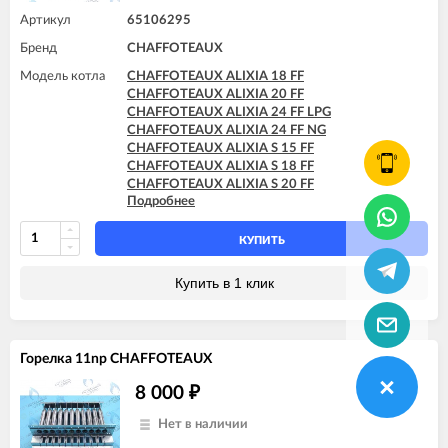
CHAFFOTEAUX PIGMA ULTRA 25 FF
Артикул
65106295
CHAFFOTEAUX PIGMA ULTRA SYSTEM 25 FF
Бренд
CHAFFOTEAUX
CHAFFOTEAUX TALIA 25 FF
CHAFFOTEAUX TALIA SYSTEM 25 FF
Модель котла
CHAFFOTEAUX ALIXIA 18 FF
CHAFFOTEAUX ALIXIA 20 FF
CHAFFOTEAUX ALIXIA 24 FF LPG
CHAFFOTEAUX ALIXIA 24 FF NG
CHAFFOTEAUX ALIXIA S 15 FF
CHAFFOTEAUX ALIXIA S 18 FF
CHAFFOTEAUX ALIXIA S 20 FF
Подробнее
CHAFFOTEAUX ALIXIA S 24 FF
CHAFFOTEAUX ALIXIA SIMPLE 18 FF
CHAFFOTEAUX ALIXIA SIMPLE 24 FF
КУПИТЬ
CHAFFOTEAUX ALIXIA SIMPLE S 18 FF
CHAFFOTEAUX ALIXIA SIMPLE S 24 FF
Купить в 1 клик
CHAFFOTEAUX NIAGARA C 25 FF
CHAFFOTEAUX PIGMA 25 FF
CHAFFOTEAUX PIGMA EVO 25 FF
CHAFFOTEAUX PIGMA EVO SYSTEM 25 FF
Горелка 11np CHAFFOTEAUX
CHAFFOTEAUX TALIA 25 FF
CHAFFOTEAUX TALIA SYSTEM 25 FF
8 000
₽
Нет в наличии