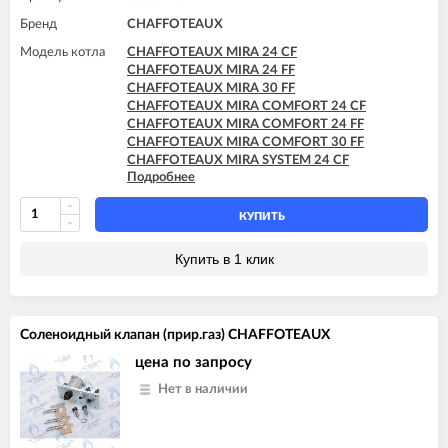
Бренд
CHAFFOTEAUX
Модель котла
CHAFFOTEAUX MIRA 24 CF
CHAFFOTEAUX MIRA 24 FF
CHAFFOTEAUX MIRA 30 FF
CHAFFOTEAUX MIRA COMFORT 24 CF
CHAFFOTEAUX MIRA COMFORT 24 FF
CHAFFOTEAUX MIRA COMFORT 30 FF
CHAFFOTEAUX MIRA SYSTEM 24 CF
Подробнее
CHAFFOTEAUX MIRA SYSTEM 24 FF
CHAFFOTEAUX MIRA SYSTEM 30 FF
CHAFFOTEAUX NIAGARA C 25 CF
КУПИТЬ
CHAFFOTEAUX NIAGARA C 25 FF
CHAFFOTEAUX NIAGARA C 30 FF
Купить в 1 клик
CHAFFOTEAUX NIAGARA DELTA 24 CF
CHAFFOTEAUX NIAGARA DELTA 24 FF
CHAFFOTEAUX NIAGARA DELTA 24 VMC
CHAFFOTEAUX NIAGARA DELTA 28 CF
Соленоидный клапан (прир.газ) CHAFFOTEAUX
CHAFFOTEAUX NIAGARA DELTA 28 FF
CHAFFOTEAUX NIAGARA DELTA 30 FF
цена по запросу
Нет в наличии