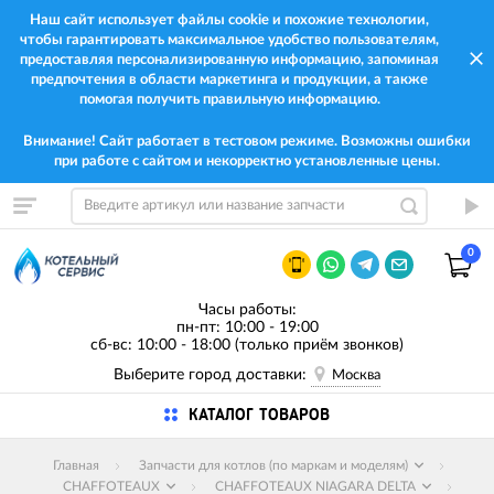
Наш сайт использует файлы cookie и похожие технологии,
чтобы гарантировать максимальное удобство пользователям,
предоставляя персонализированную информацию, запоминая
предпочтения в области маркетинга и продукции, а также
помогая получить правильную информацию.
Внимание! Сайт работает в тестовом режиме. Возможны ошибки
при работе с сайтом и некорректно установленные цены.
0
Часы работы:
пн-пт: 10:00 - 19:00
сб-вс: 10:00 - 18:00 (только приём звонков)
Выберите город доставки:
Москва
КАТАЛОГ ТОВАРОВ
Главная
Запчасти для котлов (по маркам и моделям)
CHAFFOTEAUX
CHAFFOTEAUX NIAGARA DELTA