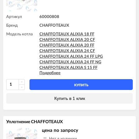
CHAFFOTEAUX TALIA 30 CF
CHAFFOTEAUX TALIA 30 FF
CHAFFOTEAUX TALIA 35 FF
Артикул
60000808
Бренд
CHAFFOTEAUX
Модель котла
CHAFFOTEAUX ALIXIA 18 FF
CHAFFOTEAUX ALIXIA 20 CF
CHAFFOTEAUX ALIXIA 20 FF
CHAFFOTEAUX ALIXIA 24 CF
CHAFFOTEAUX ALIXIA 24 FF LPG
CHAFFOTEAUX ALIXIA 24 FF NG
CHAFFOTEAUX ALIXIA S 15 FF
Подробнее
CHAFFOTEAUX ALIXIA S 18 FF
CHAFFOTEAUX ALIXIA S 20 CF
CHAFFOTEAUX ALIXIA S 20 FF
КУПИТЬ
CHAFFOTEAUX ALIXIA S 24 CF
CHAFFOTEAUX ALIXIA S 24 CF - EU
Купить в 1 клик
CHAFFOTEAUX ALIXIA S 24 FF
CHAFFOTEAUX ALIXIA SIMPLE 18 CF
CHAFFOTEAUX ALIXIA SIMPLE 18 FF
CHAFFOTEAUX ALIXIA SIMPLE 24 CF
Уплотнение CHAFFOTEAUX
CHAFFOTEAUX ALIXIA SIMPLE 24 FF
CHAFFOTEAUX ALIXIA SIMPLE S 18 CF
цена по запросу
CHAFFOTEAUX ALIXIA SIMPLE S 18 FF
Нет в наличии