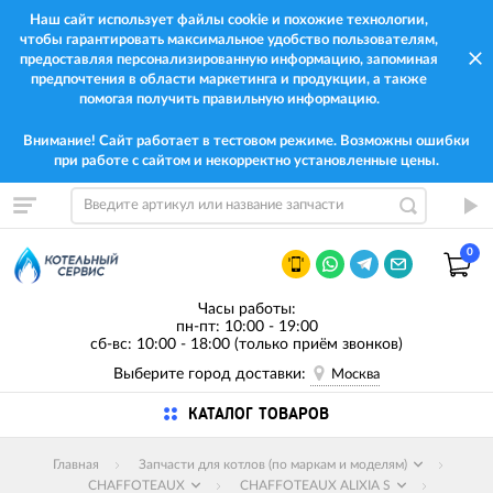
Наш сайт использует файлы cookie и похожие технологии,
чтобы гарантировать максимальное удобство пользователям,
предоставляя персонализированную информацию, запоминая
предпочтения в области маркетинга и продукции, а также
помогая получить правильную информацию.
Внимание! Сайт работает в тестовом режиме. Возможны ошибки
при работе с сайтом и некорректно установленные цены.
0
Часы работы:
пн-пт: 10:00 - 19:00
сб-вс: 10:00 - 18:00 (только приём звонков)
Выберите город доставки:
Москва
КАТАЛОГ ТОВАРОВ
Главная
Запчасти для котлов (по маркам и моделям)
CHAFFOTEAUX
CHAFFOTEAUX ALIXIA S