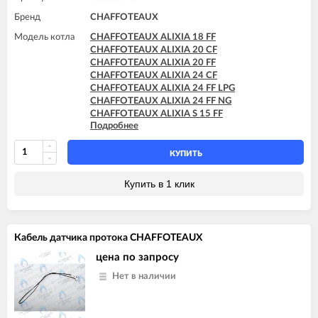
Бренд
CHAFFOTEAUX
Модель котла
CHAFFOTEAUX ALIXIA 18 FF
CHAFFOTEAUX ALIXIA 20 CF
CHAFFOTEAUX ALIXIA 20 FF
CHAFFOTEAUX ALIXIA 24 CF
CHAFFOTEAUX ALIXIA 24 FF LPG
CHAFFOTEAUX ALIXIA 24 FF NG
CHAFFOTEAUX ALIXIA S 15 FF
Подробнее
CHAFFOTEAUX ALIXIA S 18 FF
CHAFFOTEAUX ALIXIA S 20 CF
CHAFFOTEAUX ALIXIA S 20 FF
КУПИТЬ
CHAFFOTEAUX ALIXIA S 24 CF
CHAFFOTEAUX ALIXIA S 24 CF - EU
Купить в 1 клик
CHAFFOTEAUX ALIXIA S 24 FF
CHAFFOTEAUX ALIXIA SIMPLE 18 CF
CHAFFOTEAUX ALIXIA SIMPLE 18 FF
CHAFFOTEAUX ALIXIA SIMPLE 24 CF
Кабель датчика протока CHAFFOTEAUX
CHAFFOTEAUX ALIXIA SIMPLE 24 FF
CHAFFOTEAUX ALIXIA SIMPLE S 18 CF
цена по запросу
CHAFFOTEAUX ALIXIA SIMPLE S 18 FF
Нет в наличии
CHAFFOTEAUX ALIXIA SIMPLE S 24 CF
CHAFFOTEAUX ALIXIA SIMPLE S 24 FF
CHAFFOTEAUX PIGMA 25 CF