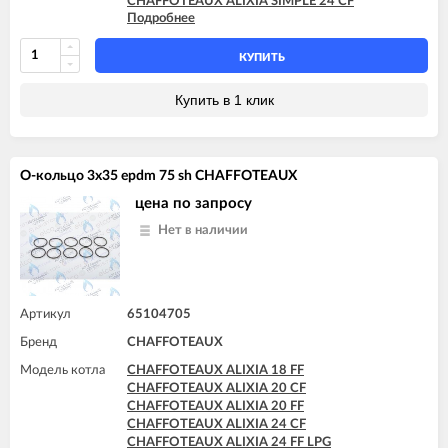
CHAFFOTEAUX ALIXIA SIMPLE 24 CF
CHAFFOTEAUX TALIA SYSTEM 30 FF
Подробнее
CHAFFOTEAUX ALIXIA SIMPLE S 18 CF
CHAFFOTEAUX TALIA SYSTEM 35 FF
CHAFFOTEAUX ALIXIA SIMPLE S 24 CF
CHAFFOTEAUX NIAGARA C 25 CF
КУПИТЬ
CHAFFOTEAUX PIGMA 25 CF
CHAFFOTEAUX TALIA 25 CF
Купить в 1 клик
CHAFFOTEAUX TALIA 30 CF
CHAFFOTEAUX TALIA SYSTEM 15 CF
CHAFFOTEAUX TALIA SYSTEM 25 CF
О-кольцо 3x35 epdm 75 sh CHAFFOTEAUX
цена по запросу
Нет в наличии
Артикул
65104705
Бренд
CHAFFOTEAUX
Модель котла
CHAFFOTEAUX ALIXIA 18 FF
CHAFFOTEAUX ALIXIA 20 CF
CHAFFOTEAUX ALIXIA 20 FF
CHAFFOTEAUX ALIXIA 24 CF
CHAFFOTEAUX ALIXIA 24 FF LPG