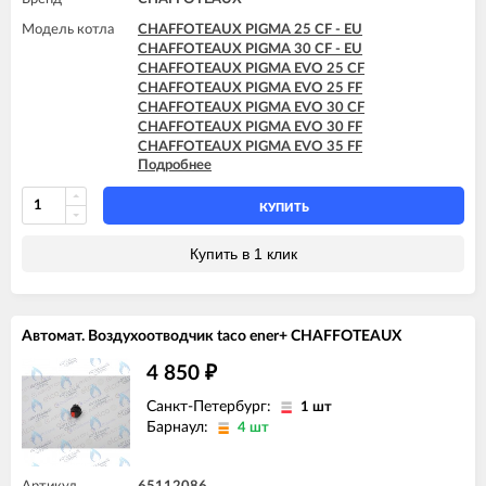
Модель котла
CHAFFOTEAUX PIGMA 25 CF - EU
CHAFFOTEAUX PIGMA 30 CF - EU
CHAFFOTEAUX PIGMA EVO 25 CF
CHAFFOTEAUX PIGMA EVO 25 FF
CHAFFOTEAUX PIGMA EVO 30 CF
CHAFFOTEAUX PIGMA EVO 30 FF
CHAFFOTEAUX PIGMA EVO 35 FF
Подробнее
CHAFFOTEAUX PIGMA EVO SYSTEM 25 CF
CHAFFOTEAUX PIGMA EVO SYSTEM 25 FF
CHAFFOTEAUX PIGMA EVO SYSTEM 30 FF
КУПИТЬ
CHAFFOTEAUX PIGMA EVO SYSTEM 35 FF
Купить в 1 клик
Автомат. Воздухоотводчик taco ener+ CHAFFOTEAUX
4 850
₽
Санкт-Петербург:
1 шт
Барнаул:
4 шт