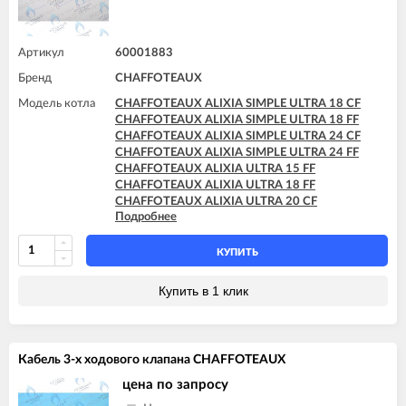
CHAFFOTEAUX PIGMA EVO SYSTEM 35 FF
CHAFFOTEAUX PIGMA ULTRA 25 CF
CHAFFOTEAUX PIGMA ULTRA 25 FF
Артикул
60001883
CHAFFOTEAUX PIGMA ULTRA 30 CF
Бренд
CHAFFOTEAUX
CHAFFOTEAUX PIGMA ULTRA 30 FF
CHAFFOTEAUX PIGMA ULTRA 35 FF
Модель котла
CHAFFOTEAUX ALIXIA SIMPLE ULTRA 18 CF
CHAFFOTEAUX PIGMA ULTRA SYSTEM 25 CF
CHAFFOTEAUX ALIXIA SIMPLE ULTRA 18 FF
CHAFFOTEAUX PIGMA ULTRA SYSTEM 25 FF
CHAFFOTEAUX ALIXIA SIMPLE ULTRA 24 CF
CHAFFOTEAUX PIGMA ULTRA SYSTEM 30 FF
CHAFFOTEAUX ALIXIA SIMPLE ULTRA 24 FF
CHAFFOTEAUX PIGMA ULTRA SYSTEM 35 FF
CHAFFOTEAUX ALIXIA ULTRA 15 FF
CHAFFOTEAUX ALIXIA ULTRA 18 FF
CHAFFOTEAUX ALIXIA ULTRA 20 CF
Подробнее
CHAFFOTEAUX ALIXIA ULTRA 20 FF
CHAFFOTEAUX ALIXIA ULTRA 24 CF
CHAFFOTEAUX ALIXIA ULTRA 24 FF
КУПИТЬ
CHAFFOTEAUX INOA ULTRA 24 FF
CHAFFOTEAUX PIGMA 25 CF - EU
Купить в 1 клик
CHAFFOTEAUX PIGMA 30 CF - EU
CHAFFOTEAUX PIGMA EVO 25 CF
CHAFFOTEAUX PIGMA EVO 25 FF
CHAFFOTEAUX PIGMA EVO 30 CF
Кабель 3-х ходового клапана CHAFFOTEAUX
CHAFFOTEAUX PIGMA EVO 30 FF
CHAFFOTEAUX PIGMA EVO 35 FF
цена по запросу
CHAFFOTEAUX PIGMA EVO SYSTEM 25 CF