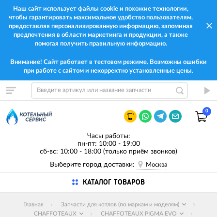
Наш сайт использует файлы cookie и похожие технологии,
чтобы гарантировать максимальное удобство пользователям,
предоставляя персонализированную информацию, запоминая
предпочтения в области маркетинга и продукции, а также
помогая получить правильную информацию.
Внимание! Сайт работает в тестовом режиме. Возможны ошибки
при работе с сайтом и некорректно установленные цены.
0
Часы работы:
пн-пт: 10:00 - 19:00
сб-вс: 10:00 - 18:00 (только приём звонков)
Выберите город доставки:
Москва
КАТАЛОГ ТОВАРОВ
Главная
Запчасти для котлов (по маркам и моделям)
CHAFFOTEAUX
CHAFFOTEAUX PIGMA EVO