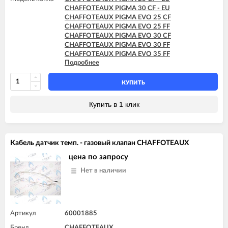
CHAFFOTEAUX PIGMA 30 CF - EU
CHAFFOTEAUX PIGMA EVO 25 CF
CHAFFOTEAUX PIGMA EVO 25 FF
CHAFFOTEAUX PIGMA EVO 30 CF
CHAFFOTEAUX PIGMA EVO 30 FF
CHAFFOTEAUX PIGMA EVO 35 FF
Подробнее
CHAFFOTEAUX PIGMA EVO SYSTEM 25 CF
CHAFFOTEAUX PIGMA EVO SYSTEM 25 FF
CHAFFOTEAUX PIGMA EVO SYSTEM 30 FF
КУПИТЬ
CHAFFOTEAUX PIGMA EVO SYSTEM 35 FF
Купить в 1 клик
Кабель датчик темп. - газовый клапан CHAFFOTEAUX
цена по запросу
Нет в наличии
Артикул
60001885
Бренд
CHAFFOTEAUX