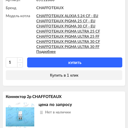
Артикул
65112086
Бренд
CHAFFOTEAUX
Модель котла
CHAFFOTEAUX ALIXIA S 24 CF - EU
CHAFFOTEAUX PIGMA 25 CF - EU
CHAFFOTEAUX PIGMA 30 CF - EU
CHAFFOTEAUX PIGMA ULTRA 25 CF
CHAFFOTEAUX PIGMA ULTRA 25 FF
CHAFFOTEAUX PIGMA ULTRA 30 CF
CHAFFOTEAUX PIGMA ULTRA 30 FF
Подробнее
CHAFFOTEAUX PIGMA ULTRA 35 FF
CHAFFOTEAUX PIGMA ULTRA SYSTEM 25 CF
CHAFFOTEAUX PIGMA ULTRA SYSTEM 25 FF
КУПИТЬ
CHAFFOTEAUX PIGMA ULTRA SYSTEM 30 FF
CHAFFOTEAUX PIGMA ULTRA SYSTEM 35 FF
Купить в 1 клик
Коннектор 2p CHAFFOTEAUX
цена по запросу
Нет в наличии