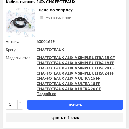
Кабель питания 240v CHAFFOTEAUX
цена по запросу
Нет в наличии
Артикул
60001619
Бренд
CHAFFOTEAUX
Модель котла
CHAFFOTEAUX ALIXIA SIMPLE ULTRA 18 CF
CHAFFOTEAUX ALIXIA SIMPLE ULTRA 18 FF
CHAFFOTEAUX ALIXIA SIMPLE ULTRA 24 CF
CHAFFOTEAUX ALIXIA SIMPLE ULTRA 24 FF
CHAFFOTEAUX ALIXIA ULTRA 15 FF
CHAFFOTEAUX ALIXIA ULTRA 18 FF
CHAFFOTEAUX ALIXIA ULTRA 20 CF
Подробнее
CHAFFOTEAUX ALIXIA ULTRA 20 FF
CHAFFOTEAUX ALIXIA ULTRA 24 CF
CHAFFOTEAUX ALIXIA ULTRA 24 FF
КУПИТЬ
CHAFFOTEAUX INOA ULTRA 24 FF
CHAFFOTEAUX PIGMA 25 CF - EU
Купить в 1 клик
CHAFFOTEAUX PIGMA 30 CF - EU
CHAFFOTEAUX PIGMA EVO 25 CF