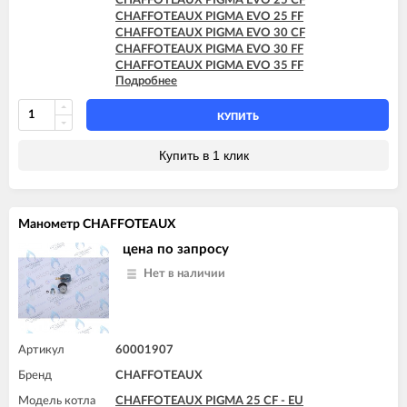
CHAFFOTEAUX PIGMA EVO 25 CF
CHAFFOTEAUX PIGMA EVO 25 FF
CHAFFOTEAUX PIGMA EVO 30 CF
CHAFFOTEAUX PIGMA EVO 30 FF
CHAFFOTEAUX PIGMA EVO 35 FF
Подробнее
CHAFFOTEAUX PIGMA EVO SYSTEM 25 CF
CHAFFOTEAUX PIGMA EVO SYSTEM 25 FF
CHAFFOTEAUX PIGMA EVO SYSTEM 30 FF
КУПИТЬ
CHAFFOTEAUX PIGMA EVO SYSTEM 35 FF
Купить в 1 клик
Манометр CHAFFOTEAUX
цена по запросу
Нет в наличии
Артикул
60001907
Бренд
CHAFFOTEAUX
Модель котла
CHAFFOTEAUX PIGMA 25 CF - EU