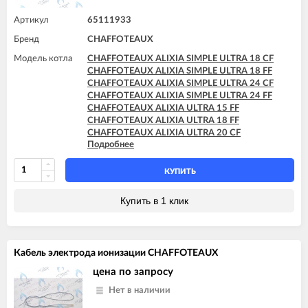
Артикул
65111933
Бренд
CHAFFOTEAUX
Модель котла
CHAFFOTEAUX ALIXIA SIMPLE ULTRA 18 CF
CHAFFOTEAUX ALIXIA SIMPLE ULTRA 18 FF
CHAFFOTEAUX ALIXIA SIMPLE ULTRA 24 CF
CHAFFOTEAUX ALIXIA SIMPLE ULTRA 24 FF
CHAFFOTEAUX ALIXIA ULTRA 15 FF
CHAFFOTEAUX ALIXIA ULTRA 18 FF
CHAFFOTEAUX ALIXIA ULTRA 20 CF
Подробнее
CHAFFOTEAUX ALIXIA ULTRA 20 FF
CHAFFOTEAUX ALIXIA ULTRA 24 CF
CHAFFOTEAUX ALIXIA ULTRA 24 FF
КУПИТЬ
CHAFFOTEAUX INOA ULTRA 24 FF
CHAFFOTEAUX PIGMA 25 CF - EU
Купить в 1 клик
CHAFFOTEAUX PIGMA 30 CF - EU
CHAFFOTEAUX PIGMA EVO 25 CF
CHAFFOTEAUX PIGMA EVO 25 FF
CHAFFOTEAUX PIGMA EVO 30 CF
Кабель электрода ионизации CHAFFOTEAUX
CHAFFOTEAUX PIGMA EVO 30 FF
CHAFFOTEAUX PIGMA EVO 35 FF
цена по запросу
CHAFFOTEAUX PIGMA EVO SYSTEM 25 CF
Нет в наличии
CHAFFOTEAUX PIGMA EVO SYSTEM 25 FF
CHAFFOTEAUX PIGMA EVO SYSTEM 30 FF