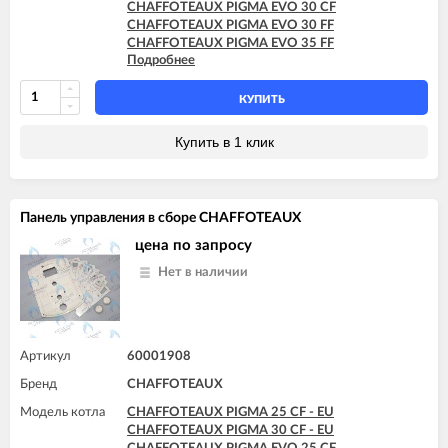
CHAFFOTEAUX PIGMA ULTRA SYSTEM 30 FF
CHAFFOTEAUX PIGMA EVO 30 CF
CHAFFOTEAUX PIGMA ULTRA SYSTEM 35 FF
CHAFFOTEAUX PIGMA EVO 30 FF
CHAFFOTEAUX TALIA 25 CF
CHAFFOTEAUX PIGMA EVO 35 FF
CHAFFOTEAUX TALIA 25 FF
Подробнее
CHAFFOTEAUX PIGMA EVO SYSTEM 25 CF
CHAFFOTEAUX TALIA 30 CF
CHAFFOTEAUX PIGMA EVO SYSTEM 25 FF
CHAFFOTEAUX TALIA 30 FF
CHAFFOTEAUX PIGMA EVO SYSTEM 30 FF
КУПИТЬ
CHAFFOTEAUX TALIA 35 FF
CHAFFOTEAUX PIGMA EVO SYSTEM 35 FF
CHAFFOTEAUX TALIA SYSTEM 15 CF
Купить в 1 клик
CHAFFOTEAUX TALIA SYSTEM 15 FF
CHAFFOTEAUX TALIA SYSTEM 25 CF
CHAFFOTEAUX TALIA SYSTEM 25 FF
CHAFFOTEAUX TALIA SYSTEM 30 FF
Панель управления в сборе CHAFFOTEAUX
CHAFFOTEAUX TALIA SYSTEM 35 FF
цена по запросу
Нет в наличии
Артикул
60001908
Бренд
CHAFFOTEAUX
Модель котла
CHAFFOTEAUX PIGMA 25 CF - EU
CHAFFOTEAUX PIGMA 30 CF - EU