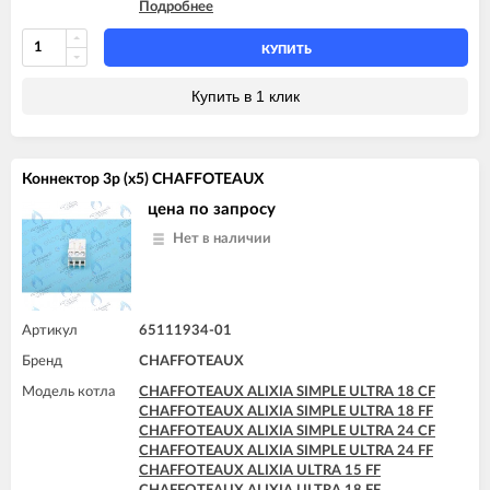
Подробнее
CHAFFOTEAUX PIGMA EVO SYSTEM 25 CF
CHAFFOTEAUX PIGMA EVO SYSTEM 25 FF
CHAFFOTEAUX PIGMA EVO SYSTEM 30 FF
КУПИТЬ
CHAFFOTEAUX PIGMA EVO SYSTEM 35 FF
Купить в 1 клик
Коннектор 3p (x5) CHAFFOTEAUX
цена по запросу
Нет в наличии
Артикул
65111934-01
Бренд
CHAFFOTEAUX
Модель котла
CHAFFOTEAUX ALIXIA SIMPLE ULTRA 18 CF
CHAFFOTEAUX ALIXIA SIMPLE ULTRA 18 FF
CHAFFOTEAUX ALIXIA SIMPLE ULTRA 24 CF
CHAFFOTEAUX ALIXIA SIMPLE ULTRA 24 FF
CHAFFOTEAUX ALIXIA ULTRA 15 FF